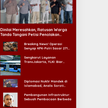
Dinilai Meresahkan, Ratusan Warga
Tanda Tangani Petisi Penolakan
Tempat Hiburan Malam di CitraLand
Breaking News! Operasi
Senyap KPK-Polri Sasar 271
Pabrik di Madura dan Akan
Ada ‘Badai Pemeriksaan’
Sengkarut Layanan
TransJakarta, YLKI: Biar
Cepat, Adakan Forum Dialog
Konsumen!
Diplomasi Nuklir Mandek di
Islamabad, Analis Soroti
Standar Ganda Washington
Pembangunan Infrastruktur:
Sebuah Pembacaan Berbeda