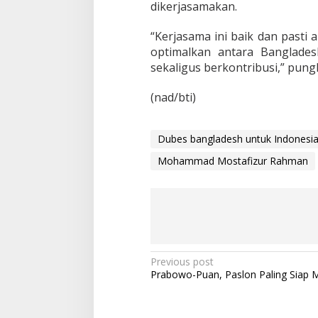
dikerjasamakan.
“Kerjasama ini baik dan pasti a
optimalkan antara Banglades
sekaligus berkontribusi,” pung
(nad/bti)
Dubes bangladesh untuk Indonesi
Mohammad Mostafizur Rahman
P
Previous post
Prabowo-Puan, Paslon Paling Siap 
o
s