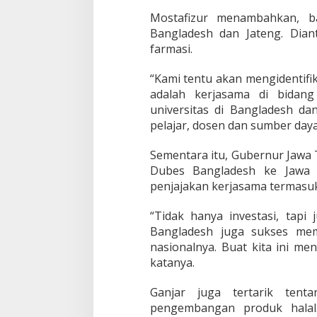
e
Mostafizur menambahkan, ba
n
g
Bangladesh dan Jateng. Dian
S
farmasi.
i
a
“Kami tentu akan mengidentifika
p
adalah kerjasama di bidan
B
e
universitas di Bangladesh d
k
pelajar, dosen dan sumber daya 
e
r
Sementara itu, Gubernur Jawa
j
Dubes Bangladesh ke Jawa T
a
s
penjajakan kerjasama termasuk 
a
m
“Tidak hanya investasi, tapi
a
Bangladesh juga sukses me
!
nasionalnya. Buat kita ini men
katanya.
Ganjar juga tertarik ten
pengembangan produk halal.