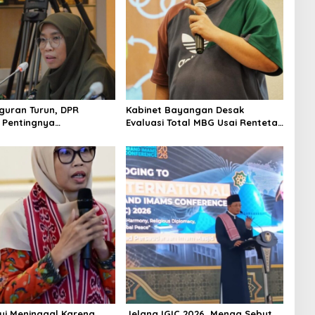
uran Turun, DPR
Kabinet Bayangan Desak
 Pentingnya
Evaluasi Total MBG Usai Rentetan
kan Pekerjaan yang
Keracunan Massal
yi Meninggal Karena
Jelang IGIC 2026, Menag Sebut