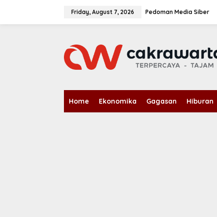
S
k
Friday, August 7, 2026
Pedoman Media Siber
i
p
t
o
c
o
n
t
e
n
Home
Ekonomika
Gagasan
Hiburan
t