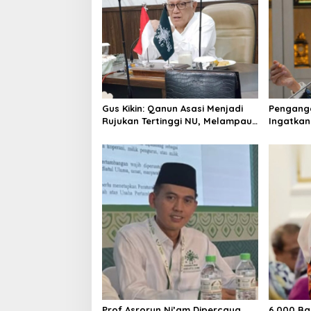
Gus Kikin: Qanun Asasi Menjadi
Pengangg
Rujukan Tertinggi NU, Melampaui
Ingatkan
AD/ART
Mencipta
Layak
Prof Asrorun Ni’am Dipercaya
6.000 Ba