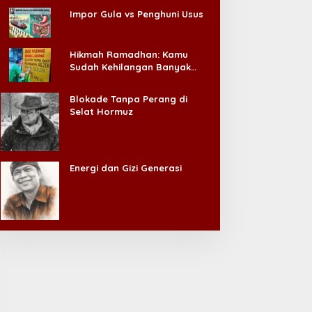
Impor Gula vs Penghuni Usus
Hikmah Ramadhan: Kamu
Sudah Kehilangan Banyak
Hal, Jangan Sampai
Kehilangan Diri Sendiri!
Blokade Tanpa Perang di
Selat Hormuz
Energi dan Gizi Generasi