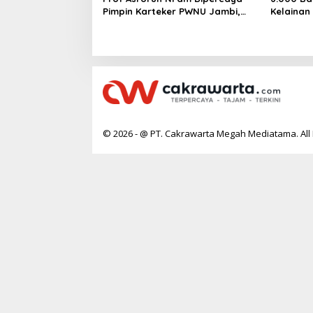
Pimpin Karteker PWNU Jambi,
Kelainan
Dinilai Simbol Regenerasi
Desak Pe
Kepemimpinan NU
Jantung
© 2026 - @ PT. Cakrawarta Megah Mediatama. All 