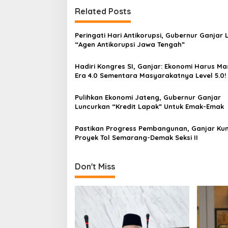
t
Related Posts
n
a
Peringati Hari Antikorupsi, Gubernur Ganjar 
v
“Agen Antikorupsi Jawa Tengah”
i
Hadiri Kongres SI, Ganjar: Ekonomi Harus Ma
g
Era 4.0 Sementara Masyarakatnya Level 5.0!
a
Pulihkan Ekonomi Jateng, Gubernur Ganjar
t
Luncurkan “Kredit Lapak” Untuk Emak-Emak
i
Pastikan Progress Pembangunan, Ganjar Kun
o
Proyek Tol Semarang-Demak Seksi II
n
Don't Miss