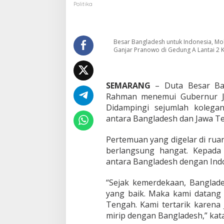
u
Politika
b
e
s
B
Besar Bangladesh untuk Indonesia, M
a
Ganjar Pranowo di Gedung A Lantai 2 K
n
g
l
a
SEMARANG
– Duta Besar Ban
d
Rahman menemui Gubernur Ja
e
Didampingi sejumlah kolegan
s
antara Bangladesh dan Jawa T
h
,
G
Pertemuan yang digelar di rua
a
berlangsung hangat. Kepada
n
antara Bangladesh dengan Indon
j
a
“Sejak kemerdekaan, Banglades
r
:
yang baik. Maka kami datang k
J
Tengah. Kami tertarik karena 
a
mirip dengan Bangladesh,” kat
t