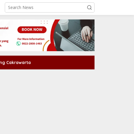
ng Cakrawarta