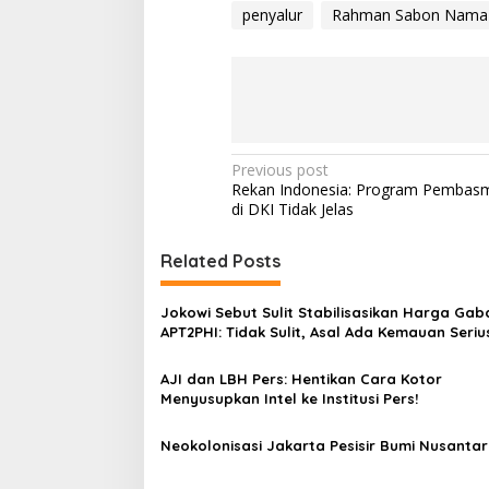
penyalur
Rahman Sabon Nama
P
Previous post
Rekan Indonesia: Program Pembasm
o
di DKI Tidak Jelas
s
t
Related Posts
n
Jokowi Sebut Sulit Stabilisasikan Harga Gab
a
APT2PHI: Tidak Sulit, Asal Ada Kemauan Seriu
v
AJI dan LBH Pers: Hentikan Cara Kotor
i
Menyusupkan Intel ke Institusi Pers!
g
a
Neokolonisasi Jakarta Pesisir Bumi Nusanta
t