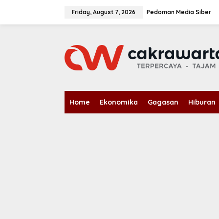
S
k
Friday, August 7, 2026
Pedoman Media Siber
i
p
t
o
c
o
n
t
e
n
Home
Ekonomika
Gagasan
Hiburan
t