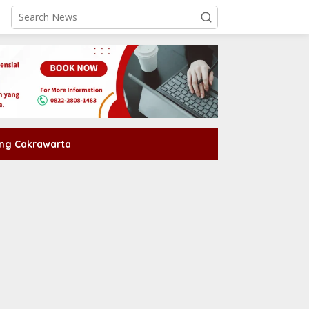
ng Cakrawarta