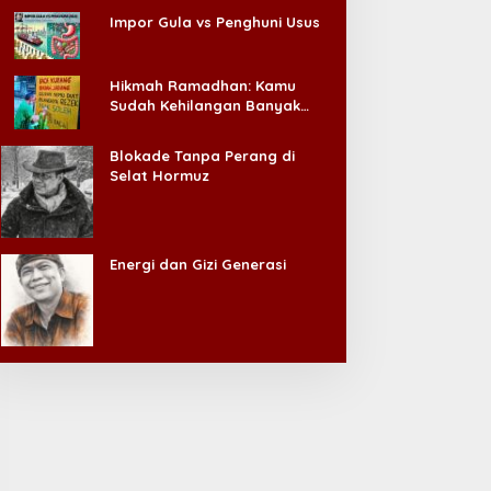
Impor Gula vs Penghuni Usus
Hikmah Ramadhan: Kamu
Sudah Kehilangan Banyak
Hal, Jangan Sampai
Kehilangan Diri Sendiri!
Blokade Tanpa Perang di
Selat Hormuz
Energi dan Gizi Generasi