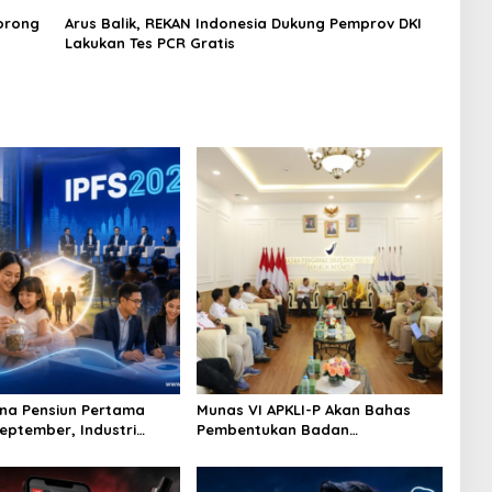
Dorong
Arus Balik, REKAN Indonesia Dukung Pemprov DKI
Lakukan Tes PCR Gratis
na Pensiun Pertama
Munas VI APKLI-P Akan Bahas
September, Industri
Pembentukan Badan
Ekosistem Pensiun
Perekonomian UMKM RI, Dinilai
jutan
Penting Hadapi Bonus Demografi