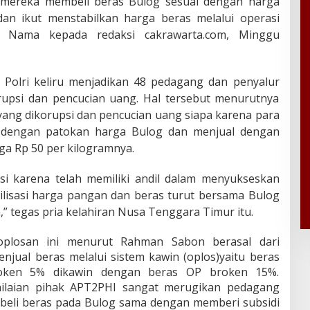
a mereka membeli beras Bulog sesuai dengan harga
an ikut menstabilkan harga beras melalui operasi
 Nama kepada redaksi cakrawarta.com, Minggu
Polri keliru menjadikan 48 pedagang dan penyalur
rupsi dan pencucian uang. Hal tersebut menurutnya
ang dikorupsi dan pencucian uang siapa karena para
i dengan patokan harga Bulog dan menjual dengan
gga Rp 50 per kilogramnya.
si karena telah memiliki andil dalam menyukseskan
ilisasi harga pangan dan beras turut bersama Bulog
,” tegas pria kelahiran Nusa Tenggara Timur itu.
oplosan ini menurut Rahman Sabon berasal dari
jual beras melalui sistem kawin (oplos)yaitu beras
broken 5% dikawin dengan beras OP broken 15%.
nilaian pihak APT2PHI sangat merugikan pedagang
eli beras pada Bulog sama dengan memberi subsidi