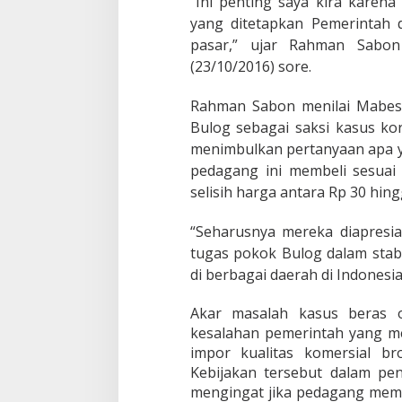
“Ini penting saya kira karen
t
yang ditetapkan Pemerintah d
K
a
pasar,” ujar Rahman Sabon
s
(23/10/2016) sore.
u
s
Rahman Sabon menilai Mabes 
B
e
Bulog sebagai saksi kasus ko
r
menimbulkan pertanyaan apa y
a
pedagang ini membeli sesua
s
O
selisih harga antara Rp 30 hin
p
l
“Seharusnya mereka diapresia
o
s
tugas pokok Bulog dalam stab
P
di berbagai daerah di Indonesia
a
s
Akar masalah kasus beras 
a
r
kesalahan pemerintah yang men
I
impor kualitas komersial 
n
Kebijakan tersebut dalam pe
d
mengingat jika pedagang memb
u