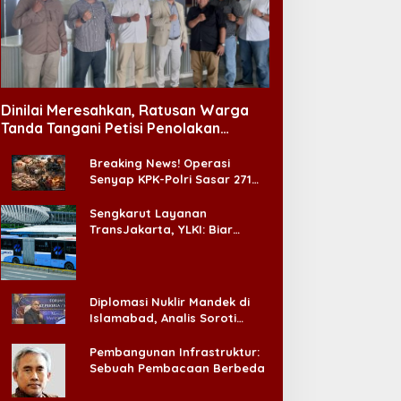
Dinilai Meresahkan, Ratusan Warga
Tanda Tangani Petisi Penolakan
Tempat Hiburan Malam di CitraLand
Breaking News! Operasi
Senyap KPK-Polri Sasar 271
Pabrik di Madura dan Akan
Ada ‘Badai Pemeriksaan’
Sengkarut Layanan
TransJakarta, YLKI: Biar
Cepat, Adakan Forum Dialog
Konsumen!
Diplomasi Nuklir Mandek di
Islamabad, Analis Soroti
Standar Ganda Washington
Pembangunan Infrastruktur:
Sebuah Pembacaan Berbeda