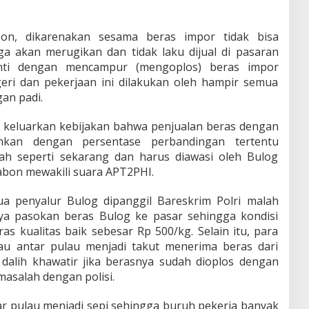
on, dikarenakan sesama beras impor tidak bisa
ga akan merugikan dan tidak laku dijual di pasaran
ti dengan mencampur (mengoplos) beras impor
eri dan pekerjaan ini dilakukan oleh hampir semua
an padi.
u keluarkan kebijakan bahwa penjualan beras dengan
ehkan dengan persentase perbandingan tertentu
ah seperti sekarang dan harus diawasi oleh Bulog
abon mewakili suara APT2PHI.
ua penyalur Bulog dipanggil Bareskrim Polri malah
a pasokan beras Bulog ke pasar sehingga kondisi
as kualitas baik sebesar Rp 500/kg. Selain itu, para
au antar pulau menjadi takut menerima beras dari
dalih khawatir jika berasnya sudah dioplos dengan
masalah dengan polisi.
r pulau menjadi sepi sehingga buruh pekerja banyak