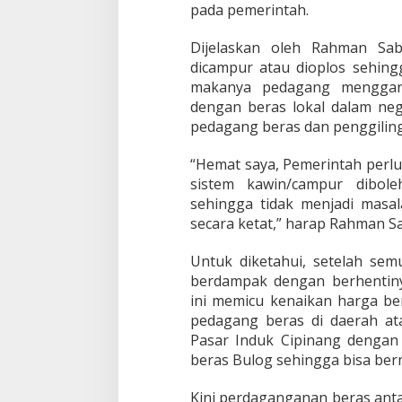
pada pemerintah.
k
C
i
Dijelaskan oleh Rahman Sab
p
dicampur atau dioplos sehing
i
makanya pedagang menggan
n
dengan beras lokal dalam neg
a
n
pedagang beras dan penggiling
g
“Hemat saya, Pemerintah perl
sistem kawin/campur dibol
sehingga tidak menjadi masal
secara ketat,” harap Rahman S
Untuk diketahui, setelah sem
berdampak dengan berhentiny
ini memicu kenaikan harga ber
pedagang beras di daerah at
Pasar Induk Cipinang dengan 
beras Bulog sehingga bisa ber
Kini perdaganganan beras anta