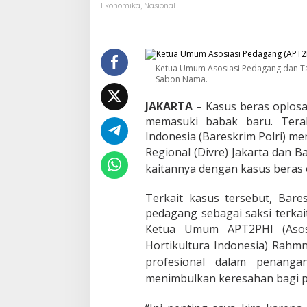
:
Ekonomika
,
Nasional
P
o
l
r
i
Ketua Umum Asosiasi Pedagang dan Ta
H
Sabon Nama.
a
r
JAKARTA
– Kasus beras oplosan
u
memasuki babak baru. Terak
s
Indonesia (Bareskrim Polri) me
P
Regional (Divre) Jakarta dan B
r
o
kaitannya dengan kasus beras o
f
e
Terkait kasus tersebut, Bar
s
pedagang sebagai saksi terkai
i
o
Ketua Umum APT2PHI (
Aso
n
Hortikultura Indonesia) Rahm
a
profesional dalam penan
l
U
menimbulkan keresahan bagi p
s
u