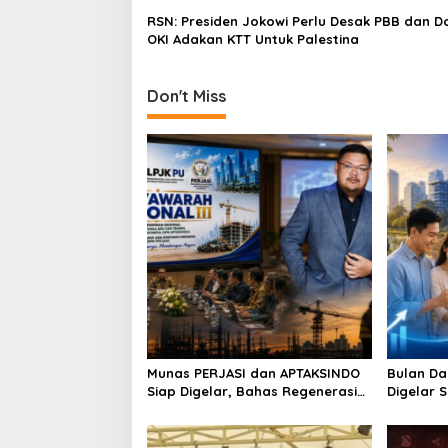
i
RSN: Presiden Jokowi Perlu Desak PBB dan 
OKI Adakan KTT Untuk Palestina
o
n
Don't Miss
Munas PERJASI dan APTAKSINDO
Bulan Da
Siap Digelar, Bahas Regenerasi
Digelar 
hingga Revisi AD/ART
Perkuat 
Berkelan