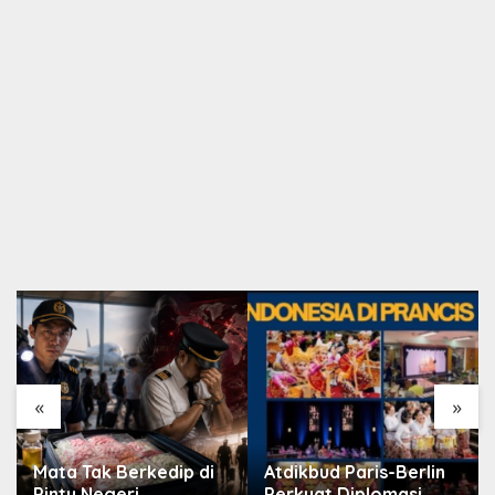
«
»
Mata Tak Berkedip di
Atdikbud Paris-Berlin
Pintu Negeri
Perkuat Diplomasi