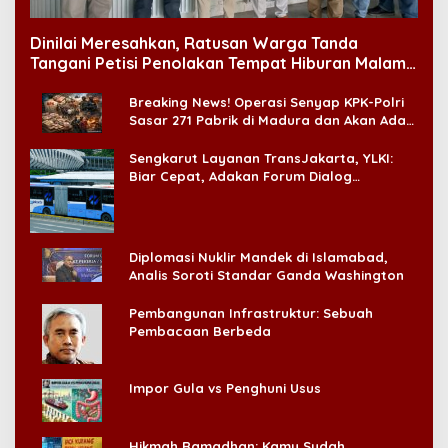
Dinilai Meresahkan, Ratusan Warga Tanda
Tangani Petisi Penolakan Tempat Hiburan Malam
di CitraLand
Breaking News! Operasi Senyap KPK-Polri
Sasar 271 Pabrik di Madura dan Akan Ada
‘Badai Pemeriksaan’
Sengkarut Layanan TransJakarta, YLKI:
Biar Cepat, Adakan Forum Dialog
Konsumen!
Diplomasi Nuklir Mandek di Islamabad,
Analis Soroti Standar Ganda Washington
Pembangunan Infrastruktur: Sebuah
Pembacaan Berbeda
Impor Gula vs Penghuni Usus
Hikmah Ramadhan: Kamu Sudah