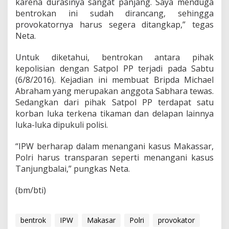
karena durasinya sangat panjang. Saya menduga
k
a
bentrokan ini sudah dirancang, sehingga
p
provokatornya harus segera ditangkap,” tegas
Neta.
Untuk diketahui, bentrokan antara pihak
kepolisian dengan Satpol PP terjadi pada Sabtu
(6/8/2016). Kejadian ini membuat Bripda Michael
Abraham yang merupakan anggota Sabhara tewas.
Sedangkan dari pihak Satpol PP terdapat satu
korban luka terkena tikaman dan delapan lainnya
luka-luka dipukuli polisi.
“IPW berharap dalam menangani kasus Makassar,
Polri harus transparan seperti menangani kasus
Tanjungbalai,” pungkas Neta.
(bm/bti)
bentrok
IPW
Makasar
Polri
provokator