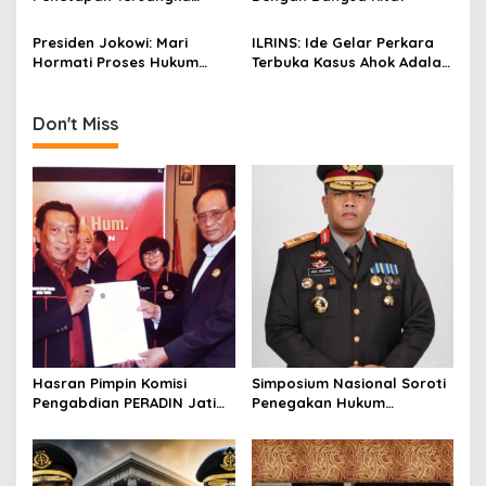
i
Habib Rizieq Shihab
Presiden Jokowi: Mari
ILRINS: Ide Gelar Perkara
o
Hormati Proses Hukum
Terbuka Kasus Ahok Adalah
n
Yang Sedang Berjalan
Terobosan Hukum
Don't Miss
Hasran Pimpin Komisi
Simposium Nasional Soroti
Pengabdian PERADIN Jatim,
Penegakan Hukum
Siapkan Lima Program
Kejahatan SDA-LH, Brigjen
Perluas Akses Bantuan
Pol Muhammad Irhamni:
Hukum
Jadi Referensi Memperkuat
Strategi Penindakan