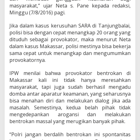
P
masyarakat,” ujar Neta s. Pane kepada redaksi,
r
Minggu (7/8/2016) pagi.
o
v
o
Jika dalam kasus kerusuhan SARA di Tanjungbalai,
k
polisi bisa dengan cepat menangkap 20 orang yang
a
dituduh sebagai provokator, maka menurut Neta
t
dalam kasus Makassar, polisi mestinya bisa bekerja
o
r
sama cepat untuk menangkap dan mengumumkan
n
provokatornya.
y
a
IPW menilai bahwa provokator bentrokan di
S
Makassar kali ini tidak hanya meresahkan
e
g
masyarakat, tapi juga sudah berhasil mengadu
e
domba antar aparatur keamanan, yang seharusnya
r
bisa menahan diri dan melakukan dialog jika ada
a
masalah. Semestinya, kedua belah pihak tidak
D
i
mengedepankan arogansi dan melakukan
t
bentrokan massal yang merugikan banyak pihak.
a
n
“Polri jangan berdalih bentrokan ini spontanitas
g