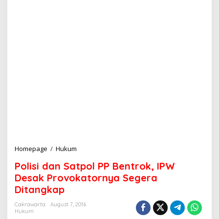
Homepage
/
Hukum
P
o
Polisi dan Satpol PP Bentrok, IPW
l
i
Desak Provokatornya Segera
s
Ditangkap
i
d
Cakrawarta
August 7, 2016
a
Hukum