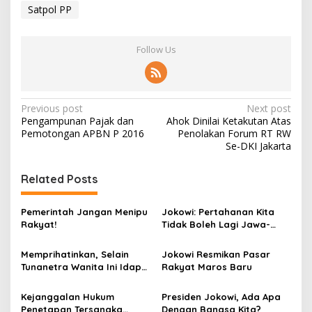
Satpol PP
Follow Us
P
Previous post
Next post
Pengampunan Pajak dan
Ahok Dinilai Ketakutan Atas
o
Pemotongan APBN P 2016
Penolakan Forum RT RW
s
Se-DKI Jakarta
t
Related Posts
n
a
Pemerintah Jangan Menipu
Jokowi: Pertahanan Kita
v
Rakyat!
Tidak Boleh Lagi Jawa-
sentris!
i
Memprihatinkan, Selain
Jokowi Resmikan Pasar
g
Tunanetra Wanita Ini Idap
Rakyat Maros Baru
Kanker Payudara
a
Kejanggalan Hukum
Presiden Jokowi, Ada Apa
t
Penetapan Tersangka
Dengan Bangsa Kita?