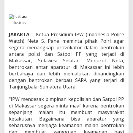
n
S
a
t
p
ilustrasi
o
l
JAKARTA
– Ketua Presidium IPW (Indonesia Police
P
Watch) Neta S. Pane meminta pihak Polri agar
P
segera menangkap provokator dalam bentrokan
B
antara polisi dan Satpol PP yang terjadi di
e
n
Makassar, Sulawesi Selatan. Menurut Neta,
t
bentrokan antar aparatur di Makassar ini lebih
r
berbahaya dan lebih memalukan dibandingkan
o
dengan bentrokan berbau SARA yang terjari di
k
,
Tanjungbalai Sumatera Utara.
I
P
“IPW mendesak pimpinan kepolisian dan Satpol PP
W
di Makassar segera minta maaf karena bentrokan
D
sepanjang malam itu membuat masyarakat
e
s
ketakutan. Bagaimana bisa aparatur yang
a
seharusnya menjaga keamanan malah bentrokan
k
dan membuat gangguan keamanan bagi