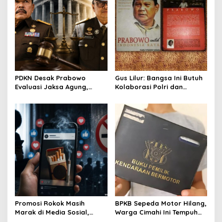
PDKN Desak Prabowo
Gus Lilur: Bangsa Ini Butuh
Evaluasi Jaksa Agung,
Kolaborasi Polri dan
Usulkan Tjokorda Ngurah
Kejaksaan, Bukan Adu
Agung sebagai Pengganti
Kekuatan
Promosi Rokok Masih
BPKB Sepeda Motor Hilang,
Marak di Media Sosial,
Warga Cimahi Ini Tempuh
Koalisi Desak Pemerintah
Jalur Administratif Lewat