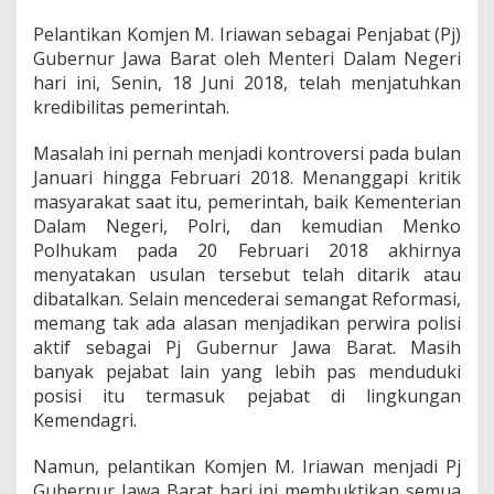
a
h
Pelantikan Komjen M. Iriawan sebagai Penjabat (Pj)
J
Gubernur Jawa Barat oleh Menteri Dalam Negeri
a
n
hari ini, Senin, 18 Juni 2018, telah menjatuhkan
g
kredibilitas pemerintah.
a
n
Masalah ini pernah menjadi kontroversi pada bulan
M
Januari hingga Februari 2018. Menanggapi kritik
e
n
masyarakat saat itu, pemerintah, baik Kementerian
i
Dalam Negeri, Polri, dan kemudian Menko
p
Polhukam pada 20 Februari 2018 akhirnya
u
menyatakan usulan tersebut telah ditarik atau
R
dibatalkan. Selain mencederai semangat Reformasi,
a
k
memang tak ada alasan menjadikan perwira polisi
y
aktif sebagai Pj Gubernur Jawa Barat. Masih
a
banyak pejabat lain yang lebih pas menduduki
t
posisi itu termasuk pejabat di lingkungan
!
Kemendagri.
Namun, pelantikan Komjen M. Iriawan menjadi Pj
Gubernur Jawa Barat hari ini membuktikan semua