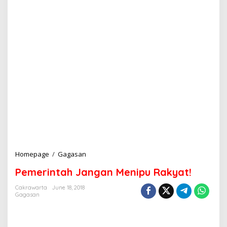
Homepage
/
Gagasan
P
e
Pemerintah Jangan Menipu Rakyat!
m
e
Cakrawarta
June 18, 2018
r
Gagasan
i
n
t