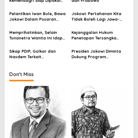
v
Kemendagri Siap Dipakai
dan Prabowo
Untuk Rawat Pasien Covid-
i
19
Pelantikan Iwan Bule, Bawa
Jokowi: Pertahanan Kita
g
Jokowi Dalam Pusaran
Tidak Boleh Lagi Jawa-
Blunder Politik
sentris!
a
Memprihatinkan, Selain
Kejanggalan Hukum
t
Tunanetra Wanita Ini Idap
Penetapan Tersangka
i
Kanker Payudara
Habib Rizieq Shihab
Sikap PDIP, Golkar dan
Presiden Jokowi Diminta
o
Nasdem Terkait
Dukung Program
n
Presidential Treshold
Perlindungan Pulau Terluar
Inkonstitusional
Don't Miss