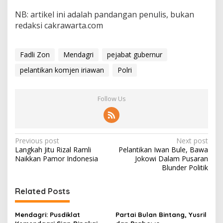
NB: artikel ini adalah pandangan penulis, bukan
redaksi cakrawarta.com
Fadli Zon
Mendagri
pejabat gubernur
pelantikan komjen iriawan
Polri
Follow Us
P
Previous post
Next post
Langkah Jitu Rizal Ramli
Pelantikan Iwan Bule, Bawa
o
Naikkan Pamor Indonesia
Jokowi Dalam Pusaran
s
Blunder Politik
t
Related Posts
n
a
Mendagri: Pusdiklat
Partai Bulan Bintang, Yusril