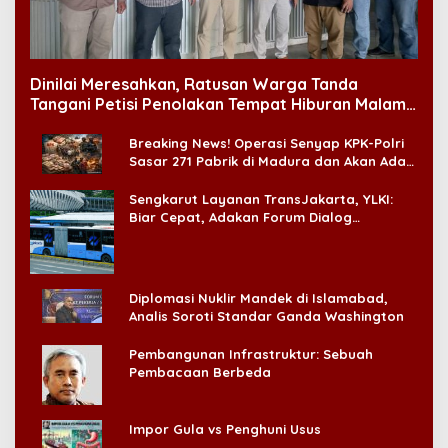
Dinilai Meresahkan, Ratusan Warga Tanda
Tangani Petisi Penolakan Tempat Hiburan Malam
di CitraLand
Breaking News! Operasi Senyap KPK-Polri
Sasar 271 Pabrik di Madura dan Akan Ada
‘Badai Pemeriksaan’
Sengkarut Layanan TransJakarta, YLKI:
Biar Cepat, Adakan Forum Dialog
Konsumen!
Diplomasi Nuklir Mandek di Islamabad,
Analis Soroti Standar Ganda Washington
Pembangunan Infrastruktur: Sebuah
Pembacaan Berbeda
Impor Gula vs Penghuni Usus