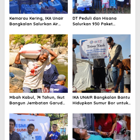
o
n
Kemarau Kering, IKA Unair
DT Peduli dan Hisana
Bangkalan Salurkan Air
Salurkan 930 Paket
Bersih ke Dua Desa
Makanan bagi Korban
Kebakaran Tallo
Mbah Kabul, 74 Tahun, Ikut
IKA UNAIR Bangkalan Bantu
Bangun Jembatan Garuda
Hidupkan Sumur Bor untuk
demi Anak Cucu
10.000 Pengungsi Gaza