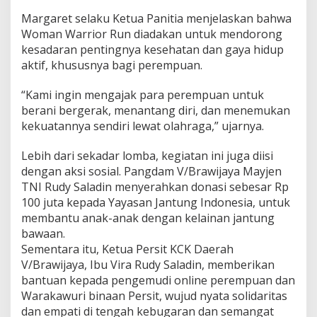
n
Margaret selaku Ketua Panitia menjelaskan bahwa
g
a
Woman Warrior Run diadakan untuk mendorong
t
kesadaran pentingnya kesehatan dan gaya hidup
K
aktif, khususnya bagi perempuan.
e
m
“Kami ingin mengajak para perempuan untuk
a
n
berani bergerak, menantang diri, dan menemukan
u
kekuatannya sendiri lewat olahraga,” ujarnya.
s
i
Lebih dari sekadar lomba, kegiatan ini juga diisi
a
dengan aksi sosial. Pangdam V/Brawijaya Mayjen
a
n
TNI Rudy Saladin menyerahkan donasi sebesar Rp
!
100 juta kepada Yayasan Jantung Indonesia, untuk
membantu anak-anak dengan kelainan jantung
bawaan.
Sementara itu, Ketua Persit KCK Daerah
V/Brawijaya, Ibu Vira Rudy Saladin, memberikan
bantuan kepada pengemudi online perempuan dan
Warakawuri binaan Persit, wujud nyata solidaritas
dan empati di tengah kebugaran dan semangat