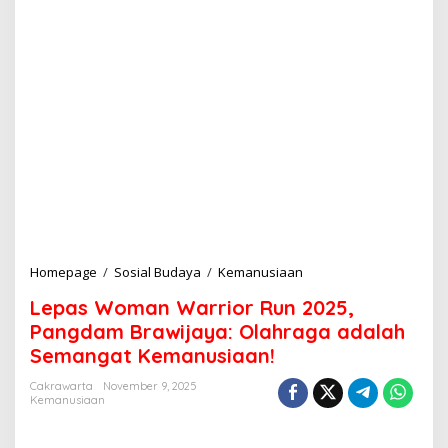
Homepage
/
Sosial Budaya
/
Kemanusiaan
L
e
Lepas Woman Warrior Run 2025,
p
a
Pangdam Brawijaya: Olahraga adalah
s
Semangat Kemanusiaan!
W
o
Cakrawarta
November 9, 2025
m
Kemanusiaan
a
n