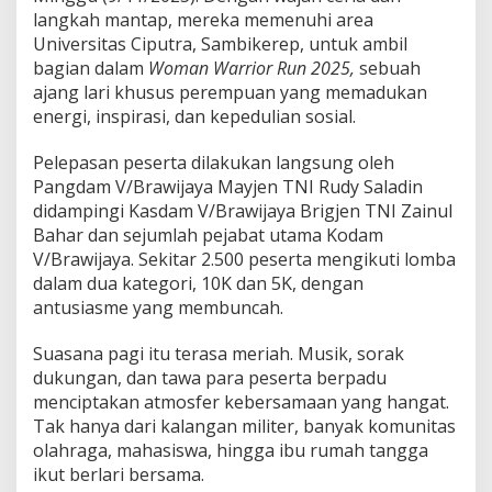
w
langkah mantap, mereka memenuhi area
i
Universitas Ciputra, Sambikerep, untuk ambil
j
bagian dalam
Woman Warrior Run 2025,
sebuah
a
y
ajang lari khusus perempuan yang memadukan
a
energi, inspirasi, dan kepedulian sosial.
:
O
Pelepasan peserta dilakukan langsung oleh
l
Pangdam V/Brawijaya Mayjen TNI Rudy Saladin
a
h
didampingi Kasdam V/Brawijaya Brigjen TNI Zainul
r
Bahar dan sejumlah pejabat utama Kodam
a
V/Brawijaya. Sekitar 2.500 peserta mengikuti lomba
g
dalam dua kategori, 10K dan 5K, dengan
a
a
antusiasme yang membuncah.
d
a
Suasana pagi itu terasa meriah. Musik, sorak
l
dukungan, dan tawa para peserta berpadu
a
menciptakan atmosfer kebersamaan yang hangat.
h
S
Tak hanya dari kalangan militer, banyak komunitas
e
olahraga, mahasiswa, hingga ibu rumah tangga
m
ikut berlari bersama.
a