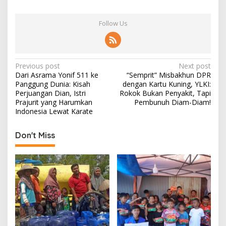
Follow Us
P
Previous post
Next post
Dari Asrama Yonif 511 ke
“Semprit” Misbakhun DPR
o
Panggung Dunia: Kisah
dengan Kartu Kuning, YLKI:
s
Perjuangan Dian, Istri
Rokok Bukan Penyakit, Tapi
Prajurit yang Harumkan
Pembunuh Diam-Diam!
t
Indonesia Lewat Karate
n
Don't Miss
a
v
i
g
a
t
i