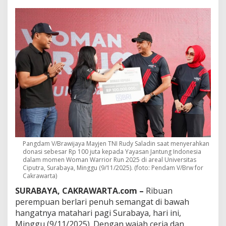
W
a
r
r
i
o
r
R
u
n
2
0
2
5
,
P
Pangdam V/Brawijaya Mayjen TNI Rudy Saladin saat menyerahkan
a
donasi sebesar Rp 100 juta kepada Yayasan Jantung Indonesia
n
dalam momen Woman Warrior Run 2025 di areal Universitas
g
Ciputra, Surabaya, Minggu (9/11/2025). (foto: Pendam V/Brw for
d
Cakrawarta)
a
SURABAYA, CAKRAWARTA.com –
Ribuan
m
perempuan berlari penuh semangat di bawah
B
r
hangatnya matahari pagi Surabaya, hari ini,
a
Minggu (9/11/2025). Dengan wajah ceria dan