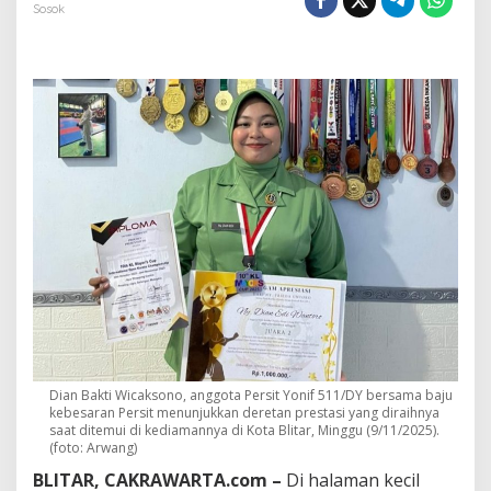
m
Sosok
a
Y
o
n
i
f
5
1
1
k
e
P
a
n
g
g
u
n
g
D
Dian Bakti Wicaksono, anggota Persit Yonif 511/DY bersama baju
kebesaran Persit menunjukkan deretan prestasi yang diraihnya
u
saat ditemui di kediamannya di Kota Blitar, Minggu (9/11/2025).
n
(foto: Arwang)
i
a
BLITAR, CAKRAWARTA.com –
Di halaman kecil