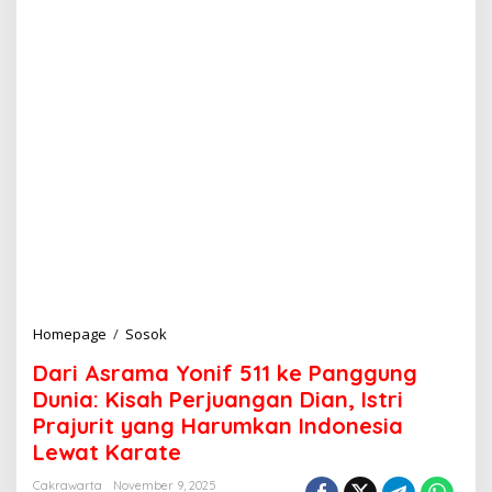
Homepage
/
Sosok
D
a
Dari Asrama Yonif 511 ke Panggung
r
i
Dunia: Kisah Perjuangan Dian, Istri
A
Prajurit yang Harumkan Indonesia
s
Lewat Karate
r
a
Cakrawarta
November 9, 2025