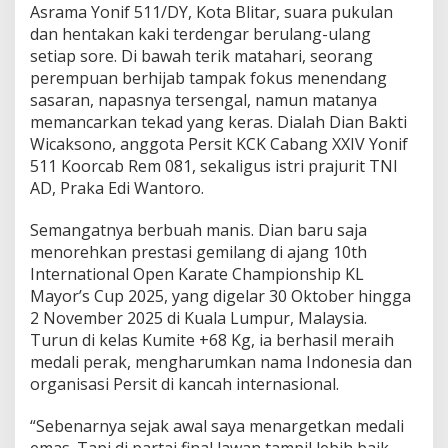
:
Asrama Yonif 511/DY, Kota Blitar, suara pukulan
K
dan hentakan kaki terdengar berulang-ulang
i
setiap sore. Di bawah terik matahari, seorang
s
a
perempuan berhijab tampak fokus menendang
h
sasaran, napasnya tersengal, namun matanya
P
memancarkan tekad yang keras. Dialah Dian Bakti
e
Wicaksono, anggota Persit KCK Cabang XXIV Yonif
r
511 Koorcab Rem 081, sekaligus istri prajurit TNI
j
u
AD, Praka Edi Wantoro.
a
n
Semangatnya berbuah manis. Dian baru saja
g
menorehkan prestasi gemilang di ajang 10th
a
International Open Karate Championship KL
n
D
Mayor’s Cup 2025, yang digelar 30 Oktober hingga
i
2 November 2025 di Kuala Lumpur, Malaysia.
a
Turun di kelas Kumite +68 Kg, ia berhasil meraih
n
medali perak, mengharumkan nama Indonesia dan
,
I
organisasi Persit di kancah internasional.
s
t
“Sebenarnya sejak awal saya menargetkan medali
r
emas. Tapi di partai final lawan tampil lebih baik.