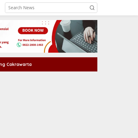
ng Cakrawarta