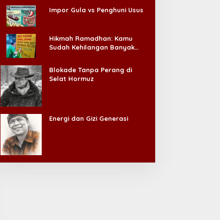
Impor Gula vs Penghuni Usus
Hikmah Ramadhan: Kamu
Sudah Kehilangan Banyak
Hal, Jangan Sampai
Kehilangan Diri Sendiri!
Blokade Tanpa Perang di
Selat Hormuz
Energi dan Gizi Generasi