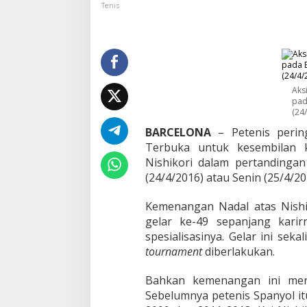
a
Tenis
r
c
e
l
o
n
a
Aks
pad
T
(24
e
r
BARCELONA
– Petenis perin
b
Terbuka untuk kesembilan k
u
Nishikori dalam pertandinga
k
(24/4/2016) atau Senin (25/4/20
a
2
0
Kemenangan Nadal atas Nishi
1
gelar ke-49 sepanjang kari
6
spesialisasinya. Gelar ini se
,
tournament
diberlakukan.
N
a
d
Bahkan kemenangan ini mer
a
Sebelumnya petenis Spanyol i
l