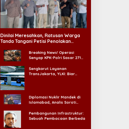
Dinilai Meresahkan, Ratusan Warga
Tanda Tangani Petisi Penolakan
Tempat Hiburan Malam di CitraLand
Breaking News! Operasi
Senyap KPK-Polri Sasar 271
Pabrik di Madura dan Akan
Ada ‘Badai Pemeriksaan’
Sengkarut Layanan
TransJakarta, YLKI: Biar
Cepat, Adakan Forum Dialog
Konsumen!
Diplomasi Nuklir Mandek di
Islamabad, Analis Soroti
Standar Ganda Washington
Pembangunan Infrastruktur:
Sebuah Pembacaan Berbeda