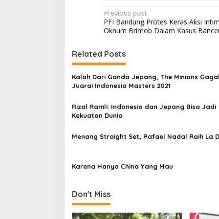
P
Previous post
PFI Bandung Protes Keras Aksi Intim
o
Oknum Brimob Dalam Kasus Bance
s
t
Related Posts
n
Kalah Dari Ganda Jepang, The Minions Gaga
a
Juarai Indonesia Masters 2021
v
Rizal Ramli: Indonesia dan Jepang Bisa Jadi
i
Kekuatan Dunia
g
a
Menang Straight Set, Rafael Nadal Raih La 
t
i
Karena Hanya China Yang Mau
o
n
Don't Miss