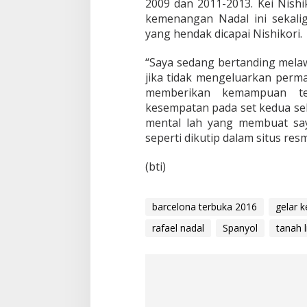
2009 dan 2011-2013. Kei Nish
S
kemenangan Nadal ini sekal
a
m
yang hendak dicapai Nishikori.
a
i
“Saya sedang bertanding melawa
R
jika tidak mengeluarkan perm
e
memberikan kemampuan ter
k
o
kesempatan pada set kedua seh
r
mental lah yang membuat say
G
seperti dikutip dalam situs resmi
u
i
(bti)
l
l
e
r
barcelona terbuka 2016
gelar k
m
rafael nadal
Spanyol
o
tanah l
V
i
l
a
s