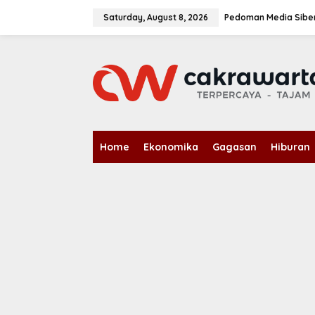
S
k
Saturday, August 8, 2026
Pedoman Media Sibe
i
p
t
o
c
o
n
t
e
n
Home
Ekonomika
Gagasan
Hiburan
t