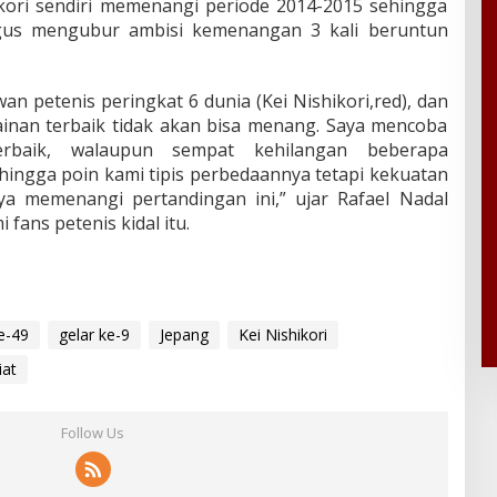
ikori sendiri memenangi periode 2014-2015 sehingga
igus mengubur ambisi kemenangan 3 kali beruntun
n petenis peringkat 6 dunia (Kei Nishikori,red), dan
ainan terbaik tidak akan bisa menang. Saya mencoba
baik, walaupun sempat kehilangan beberapa
ingga poin kami tipis perbedaannya tetapi kekuatan
a memenangi pertandingan ini,” ujar Rafael Nadal
 fans petenis kidal itu.
e-49
gelar ke-9
Jepang
Kei Nishikori
iat
Follow Us