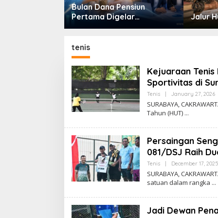
iasi Program
Bulan Dana Pensiun
m Masjid di
Pertama Digelar
Jalur 
Dorong Jadi
September, Industri
nal
Perkuat Ekosistem Pensiun
Berkelanjutan
tenis
Kejuaraan Tenis
Sportivitas di S
Tenis
|
January 27, 2026
SURABAYA, CAKRAWARTA.
Tahun (HUT)
K
R
Persaingan Seng
081/DSJ Raih Du
R
T
Tenis
|
December 17, 202
SURABAYA, CAKRAWARTA.
satuan dalam rangka
Jadi Dewan Pena