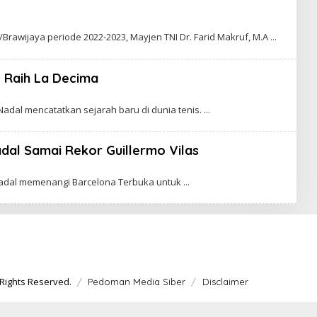
A
R
T
B
A
Y
Brawijaya periode 2022-2023, Mayjen TNI Dr. Farid Makruf, M.A
C
A
K
l Raih La Decima
A
W
A
adal mencatatkan sejarah baru di dunia tenis.
A
dal Samai Rekor Guillermo Vilas
 Nadal memenangi Barcelona Terbuka untuk
Rights Reserved.
Pedoman Media Siber
Disclaimer