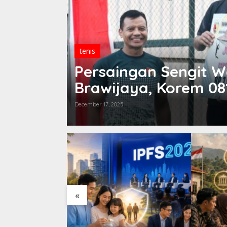
tenis
wat
Persaingan Sengit 
ya
Brawijaya, Korem 08
December 17, 2025
«