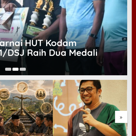
Warnai HUT Kodam
1/DSJ Raih Dua Medali
Ja
»