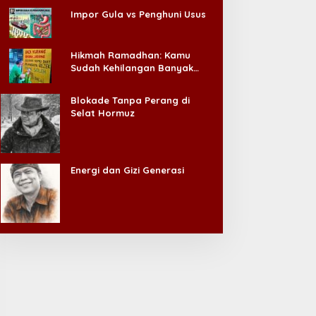
unas VI APKLI-P Akan
Menag Apresiasi Program
Impor Gula vs Penghuni Usus
ahas Pembentukan Badan
Insentif Imam Masjid di
erekonomian UMKM RI,
Jatim, DMI Dorong Jadi
inilai Penting Hadapi
Model Nasional
Hikmah Ramadhan: Kamu
onus Demografi
Sudah Kehilangan Banyak
Hal, Jangan Sampai
Kehilangan Diri Sendiri!
Blokade Tanpa Perang di
Selat Hormuz
Energi dan Gizi Generasi