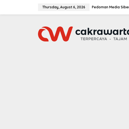
S
k
Thursday, August 6, 2026
Pedoman Media Sibe
i
p
t
o
c
o
n
t
e
n
t