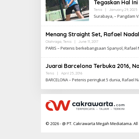
Tegaskan Hal Ini
Tenis
|
January 29, 2025
Surabaya, – Pangdam V/
R
Menang Straight Set, Rafael Nada
Olahraga
,
Tenis
|
June 11, 2017
B
Y
PARIS – Petenis berkebangsaan Spanyol, Rafael N
R
C
T
A
K
R
Juarai Barcelona Terbuka 2016, Na
A
W
Tenis
|
April 25, 2016
B
A
Y
BARCELONA – Petenis peringkat 5 dunia, Rafael
R
C
T
A
A
K
R
A
W
A
R
T
A
© 2026 - @ PT. Cakrawarta Megah Mediatama. All 