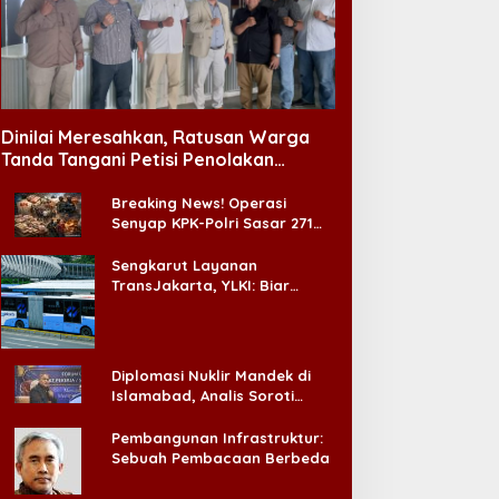
tenis
Dinilai Meresahkan, Ratusan Warga
Jadi Dewan Penasehat PELTI Ja
Tanda Tangani Petisi Penolakan
Tempat Hiburan Malam di CitraLand
Farid Makruf Tegaskan Hal Ini
Breaking News! Operasi
Senyap KPK-Polri Sasar 271
nuary 29, 2025
Pabrik di Madura dan Akan
Ada ‘Badai Pemeriksaan’
Sengkarut Layanan
TransJakarta, YLKI: Biar
Cepat, Adakan Forum Dialog
Konsumen!
Diplomasi Nuklir Mandek di
Islamabad, Analis Soroti
Standar Ganda Washington
Pembangunan Infrastruktur:
Sebuah Pembacaan Berbeda