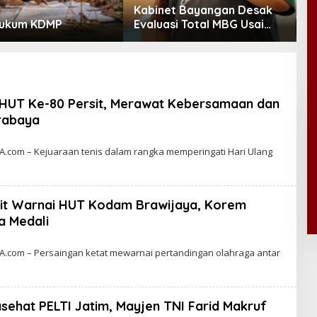
Kabinet Bayangan Desak
M
Hukum KDMP
Evaluasi Total MBG Usai
B
Rentetan Keracunan
P
Massal
D
B
 HUT Ke-80 Persit, Merawat Kebersamaan dan
urabaya
B
Y
com – Kejuaraan tenis dalam rangka memperingati Hari Ulang
C
A
A
it Warnai HUT Kodam Brawijaya, Korem
W
A
a Medali
5
B
A
Y
com – Persaingan ketat mewarnai pertandingan olahraga antar
C
A
K
R
A
sehat PELTI Jatim, Mayjen TNI Farid Makruf
W