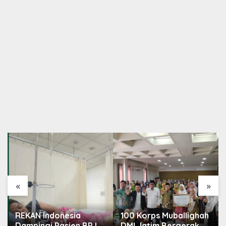
«
»
REKAN Indonesia
100 Korps Muballighah
Dampingi Pasien BPJS,
DMI Jatim Bergerak,