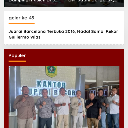
Kamar Rawat Inap
Dorong Masjid Ramah
Akhirnya Tersedia
Anak di Seluruh
Daerah
gelar ke-49
Juarai Barcelona Terbuka 2016, Nadal Samai Rekor
Guillermo Vilas
Populer