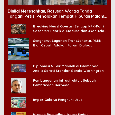
Dinilai Meresahkan, Ratusan Warga Tanda
Tangani Petisi Penolakan Tempat Hiburan Malam
di CitraLand
Breaking News! Operasi Senyap KPK-Polri
Sasar 271 Pabrik di Madura dan Akan Ada
‘Badai Pemeriksaan’
Sengkarut Layanan TransJakarta, YLKI:
Biar Cepat, Adakan Forum Dialog
Konsumen!
Diplomasi Nuklir Mandek di Islamabad,
Analis Soroti Standar Ganda Washington
Pembangunan Infrastruktur: Sebuah
Pembacaan Berbeda
Impor Gula vs Penghuni Usus
Hikmah Ramadhan: Kamu Sudah