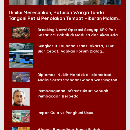
Dinilai Meresahkan, Ratusan Warga Tanda
Tangani Petisi Penolakan Tempat Hiburan Malam
di CitraLand
Breaking News! Operasi Senyap KPK-Polri
Sasar 271 Pabrik di Madura dan Akan Ada
‘Badai Pemeriksaan’
Sengkarut Layanan TransJakarta, YLKI:
Biar Cepat, Adakan Forum Dialog
Konsumen!
Diplomasi Nuklir Mandek di Islamabad,
Analis Soroti Standar Ganda Washington
Pembangunan Infrastruktur: Sebuah
Pembacaan Berbeda
Impor Gula vs Penghuni Usus
Hikmah Ramadhan: Kamu Sudah