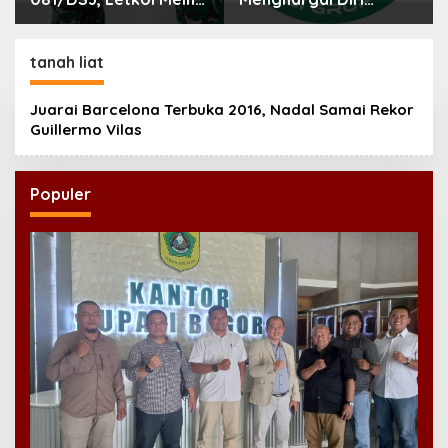
Helmi: Dukungan
Sendiri
Anggota Jadi Kunci
Keberhasilan Tugas
tanah liat
Juarai Barcelona Terbuka 2016, Nadal Samai Rekor
Guillermo Vilas
Populer