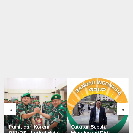
«
»
Pamit dari Korem
Catatan Subuh:
081/DSJ, Letkol Meina
Menghargai Diri