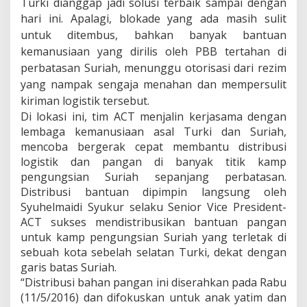
Turki dianggap jadi solusi terbaik sampai dengan
r
i
hari ini. Ap
alagi, blokade yang ada masih sulit
m
untuk ditembus, bahkan banyak bantuan
a
kemanusiaan yang dirilis oleh PBB tertahan di
P
e
perbatasan Suriah, menunggu otorisasi dari rezim
n
yang nampak sengaja menahan dan mempersulit
g
kiriman logistik tersebut.
u
n
Di lokasi ini, tim ACT menjalin kerjasama dengan
g
lembaga kemanusiaan asal Turki dan Suriah,
s
mencoba bergerak cepat membantu distribusi
i
logistik dan pangan di banyak titik kamp
S
u
pengungsian Suriah sepanjang perbatasan.
r
Distribusi bantuan dipimpin langsung oleh
i
Syuhelmaidi Syukur selaku Senior Vice President-
a
ACT sukses mendistribusikan bantuan pangan
h
untuk kamp pengungsian Suriah yang terletak di
sebuah kota sebelah selatan Turki, dekat dengan
garis batas Suriah.
“Distribusi bahan pangan ini diserahkan pada Rabu
(11/5/2016) dan difokuskan untuk anak yatim dan