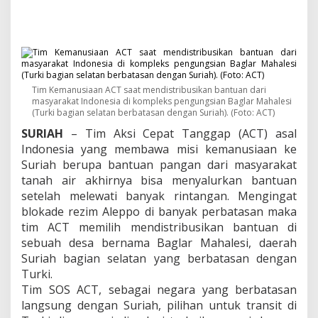
s
i
B
a
n
t
u
a
Tim Kemanusiaan ACT saat mendistribusikan bantuan dari
masyarakat Indonesia di kompleks pengungsian Baglar Mahalesi
n
(Turki bagian selatan berbatasan dengan Suriah). (Foto: ACT)
A
C
SURIAH
– Tim Aksi Cepat Tanggap (ACT) asal
T
Indonesia yang membawa misi kemanusiaan ke
I
Suriah berupa bantuan pangan dari masyarakat
n
tanah air akhirnya bisa menyalurkan bantuan
d
o
setelah melewati banyak rintangan. Mengingat
n
blokade rezim Aleppo di banyak perbatasan maka
e
tim ACT memilih mendistribusikan bantuan di
s
sebuah desa bernama Baglar Mahalesi, daerah
i
a
Suriah bagian selatan yang berbatasan dengan
D
Turki.
i
Tim SOS ACT, sebagai negara yang berbatasan
t
langsung dengan Suriah, pilihan untuk transit di
e