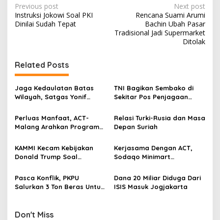
P
Previous post
Next post
Instruksi Jokowi Soal PKI
Rencana Suami Arumi
o
Dinilai Sudah Tepat
Bachin Ubah Pasar
s
Tradisional Jadi Supermarket
Ditolak
t
n
Related Posts
a
v
Jaga Kedaulatan Batas
TNI Bagikan Sembako di
Wilayah, Satgas Yonif
Sekitar Pos Penjagaan
i
131/Brs Cek Patok MM 2.2
Perbatasan Indonesia-
g
Perbatasan RI-PNG
Timur Leste
Perluas Manfaat, ACT-
Relasi Turki-Rusia dan Masa
Malang Arahkan Program
Depan Suriah
a
SGI Kepada Guru Honorer
t
KAMMI Kecam Kebijakan
Kerjasama Dengan ACT,
i
Donald Trump Soal
Sodaqo Minimart
Larangan Imigran Muslim
Luncurkan Humanity Card
o
Pasca Konflik, PKPU
Dana 20 Miliar Diduga Dari
n
Salurkan 3 Ton Beras Untuk
ISIS Masuk Jogjakarta
Pengungsi Rohingya
Don't Miss