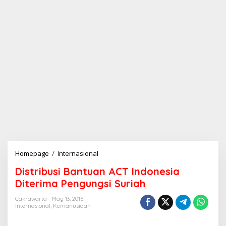
Homepage
/
Internasional
D
i
Distribusi Bantuan ACT Indonesia
s
t
Diterima Pengungsi Suriah
r
i
Cakrawarta
May 13, 2016
Internasional
,
Kemanusiaan
b
u