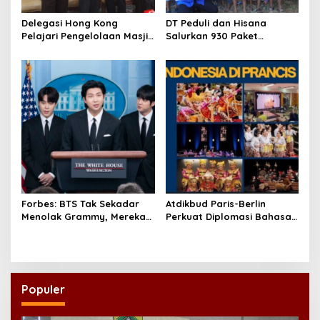
Delegasi Hong Kong
DT Peduli dan Hisana
Pelajari Pengelolaan Masjid
Salurkan 930 Paket
Al-Akbar Surabaya
Makanan bagi Korban
Kebakaran Tallo
Forbes: BTS Tak Sekadar
Atdikbud Paris-Berlin
Menolak Grammy, Mereka
Perkuat Diplomasi Bahasa
Bongkar Aturan Main
Indonesia di Eropa
‘Diskriminatif’
Populer