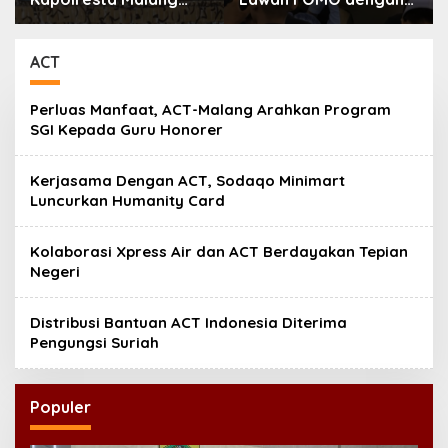
Kota Serap Aspirasi
Kembali kepada
Warga Lewat Dialog
Ahlinya
Kamtibmas
ACT
Perluas Manfaat, ACT-Malang Arahkan Program
SGI Kepada Guru Honorer
Kerjasama Dengan ACT, Sodaqo Minimart
Luncurkan Humanity Card
Kolaborasi Xpress Air dan ACT Berdayakan Tepian
Negeri
Distribusi Bantuan ACT Indonesia Diterima
Pengungsi Suriah
Populer