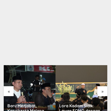
«
»
Baru Menjabat,
Lora Kadam Sidik:
Kapolresta Malang
Lawan FOMO dengan