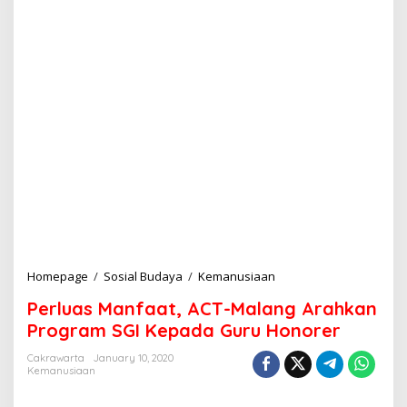
Homepage
/
Sosial Budaya
/
Kemanusiaan
P
e
Perluas Manfaat, ACT-Malang Arahkan
r
l
Program SGI Kepada Guru Honorer
u
a
Cakrawarta
January 10, 2020
Kemanusiaan
s
M