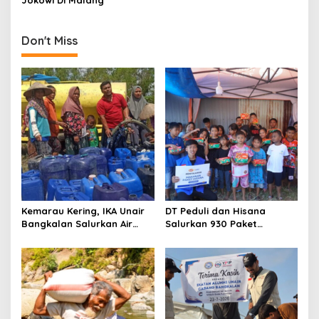
i
Jokowi Di Malang
o
n
Don't Miss
Kemarau Kering, IKA Unair
DT Peduli dan Hisana
Bangkalan Salurkan Air
Salurkan 930 Paket
Bersih ke Dua Desa
Makanan bagi Korban
Kebakaran Tallo