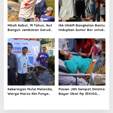
Mbah Kabul, 74 Tahun, Ikut
IKA UNAIR Bangkalan Bantu
Bangun Jembatan Garuda
Hidupkan Sumur Bor untuk
demi Anak Cucu
10.000 Pengungsi Gaza
Kekeringan Mulai Melanda,
Pasien JKN Sempat Diminta
Warga Maros Kini Punya
Bayar Obat Rp 354.100,
Sumber Air Baru
Biaya Dikembalikan Usai
Klarifikasi