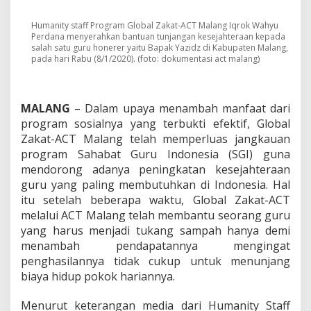
a
n
f
Humanity staff Program Global Zakat-ACT Malang Iqrok Wahyu
Perdana menyerahkan bantuan tunjangan kesejahteraan kepada
a
salah satu guru honerer yaitu Bapak Yazidz di Kabupaten Malang,
a
pada hari Rabu (8/1/2020). (foto: dokumentasi act malang)
t
,
A
C
MALANG
– Dalam upaya menambah manfaat dari
T
program sosialnya yang terbukti efektif, Global
-
Zakat-ACT Malang telah memperluas jangkauan
M
a
program Sahabat Guru Indonesia (SGI) guna
l
mendorong adanya peningkatan kesejahteraan
a
guru yang paling membutuhkan di Indonesia. Hal
n
itu setelah beberapa waktu, Global Zakat-ACT
g
A
melalui ACT Malang telah membantu seorang guru
r
yang harus menjadi tukang sampah hanya demi
a
menambah pendapatannya mengingat
h
penghasilannya tidak cukup untuk menunjang
k
biaya hidup pokok hariannya.
a
n
P
Menurut keterangan media dari Humanity Staff