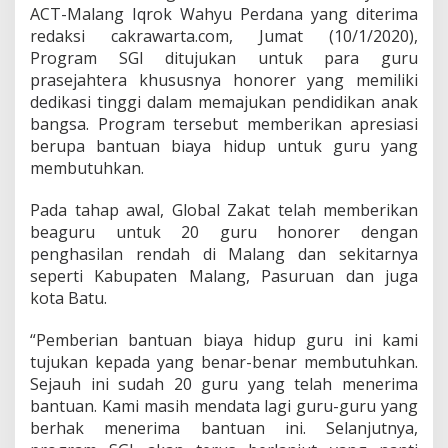
r
ACT-Malang Iqrok Wahyu Perdana yang diterima
o
redaksi cakrawarta.com, Jumat (10/1/2020),
g
Program SGI ditujukan untuk para guru
r
a
prasejahtera khususnya honorer yang memiliki
m
dedikasi tinggi dalam memajukan pendidikan anak
S
bangsa. Program tersebut memberikan apresiasi
G
berupa bantuan biaya hidup untuk guru yang
I
K
membutuhkan.
e
p
Pada tahap awal, Global Zakat telah memberikan
a
beaguru untuk 20 guru honorer dengan
d
penghasilan rendah di Malang dan sekitarnya
a
G
seperti Kabupaten Malang, Pasuruan dan juga
u
kota Batu.
r
u
“Pemberian bantuan biaya hidup guru ini kami
H
tujukan kepada yang benar-benar membutuhkan.
o
n
Sejauh ini sudah 20 guru yang telah menerima
o
bantuan. Kami masih mendata lagi guru-guru yang
r
berhak menerima bantuan ini. Selanjutnya,
e