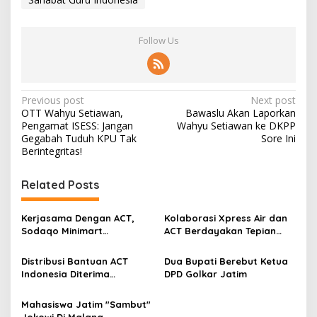
Follow Us
P
Previous post
Next post
OTT Wahyu Setiawan,
Bawaslu Akan Laporkan
o
Pengamat ISESS: Jangan
Wahyu Setiawan ke DKPP
s
Gegabah Tuduh KPU Tak
Sore Ini
Berintegritas!
t
n
Related Posts
a
v
Kerjasama Dengan ACT,
Kolaborasi Xpress Air dan
Sodaqo Minimart
ACT Berdayakan Tepian
i
Luncurkan Humanity Card
Negeri
g
Distribusi Bantuan ACT
Dua Bupati Berebut Ketua
Indonesia Diterima
DPD Golkar Jatim
a
Pengungsi Suriah
t
Mahasiswa Jatim "Sambut"