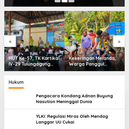
«
»
HUT Ke-57, TK Kartika
Kekeringan Melanda,
IV-29 Tulungagung
Warga Panggul
Perkuat Pendidikan
Terima 8.000 Liter Air
Karakter Anak
Hukum
Pengacara Kondang Adnan Buyung
Nasution Meninggal Dunia
YLKI: Regulasi Miras Oleh Mendag
Langgar UU Cukai