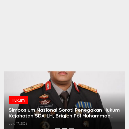
Hukum
Simposium Nasional Soroti Penegakan Hukum
Kejahatan SDA-LH, Brigjen Pol Muhammad
Irhamni: Jadi Referensi Memperkuat Strategi
July 17, 2026
Penindakan