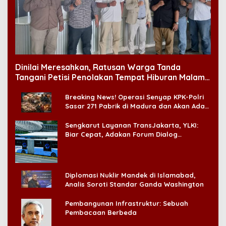
Dinilai Meresahkan, Ratusan Warga Tanda
Tangani Petisi Penolakan Tempat Hiburan Malam
di CitraLand
Breaking News! Operasi Senyap KPK-Polri
Sasar 271 Pabrik di Madura dan Akan Ada
‘Badai Pemeriksaan’
Sengkarut Layanan TransJakarta, YLKI:
Biar Cepat, Adakan Forum Dialog
Konsumen!
Diplomasi Nuklir Mandek di Islamabad,
Analis Soroti Standar Ganda Washington
Pembangunan Infrastruktur: Sebuah
Pembacaan Berbeda