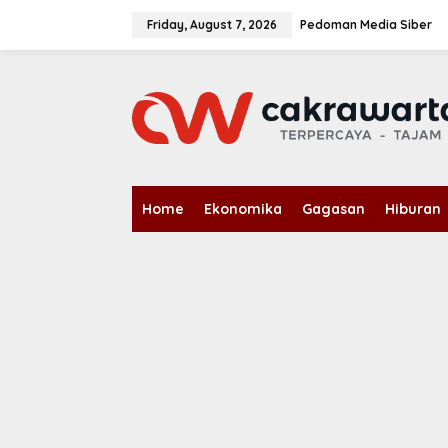
S
k
Friday, August 7, 2026
Pedoman Media Siber
i
p
t
o
c
o
n
t
e
n
Home
Ekonomika
Gagasan
Hiburan
t