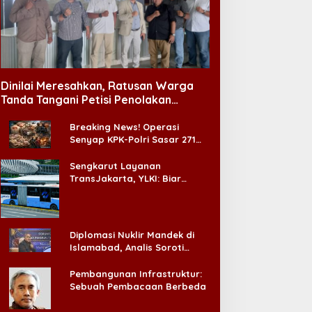
Dinilai Meresahkan, Ratusan Warga
Tanda Tangani Petisi Penolakan
Tempat Hiburan Malam di CitraLand
Breaking News! Operasi
Senyap KPK-Polri Sasar 271
Pabrik di Madura dan Akan
Ada ‘Badai Pemeriksaan’
Sengkarut Layanan
TransJakarta, YLKI: Biar
Cepat, Adakan Forum Dialog
Konsumen!
Diplomasi Nuklir Mandek di
Islamabad, Analis Soroti
Standar Ganda Washington
Pembangunan Infrastruktur:
Sebuah Pembacaan Berbeda