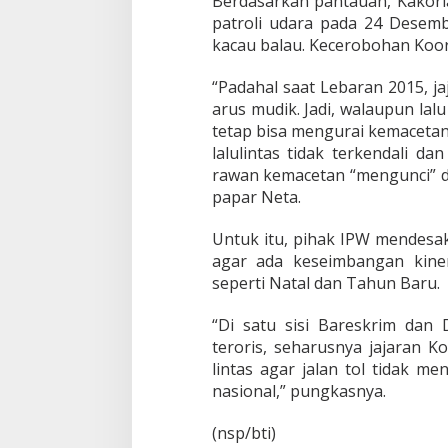
Berdasarkan pantauan, Kakorl
i
patroli udara pada 24 Desembe
kacau balau. Kecerobohan Koorl
“Padahal saat Lebaran 2015, j
arus mudik. Jadi, walaupun lalu
tetap bisa mengurai kemacetan m
lalulintas tidak terkendali dan 
rawan kemacetan “mengunci” da
papar Neta.
Untuk itu, pihak IPW mendesak
agar ada keseimbangan kiner
seperti Natal dan Tahun Baru.
“Di satu sisi Bareskrim dan
teroris, seharusnya jajaran 
lintas agar jalan tol tidak m
nasional,” pungkasnya.
(nsp/bti)