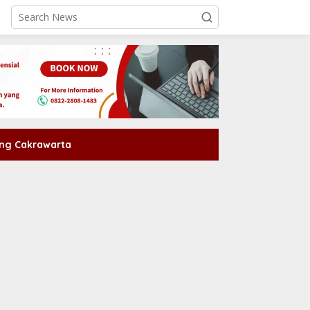
ng Cakrawarta