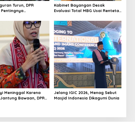
uran Turun, DPR
Kabinet Bayangan Desak
 Pentingnya
Evaluasi Total MBG Usai Rentetan
kan Pekerjaan yang
Keracunan Massal
yi Meninggal Karena
Jelang IGIC 2026, Menag Sebut
 Jantung Bawaan, DPR
Masjid Indonesia Dikagumi Dunia
merataan Operasi
 Anak