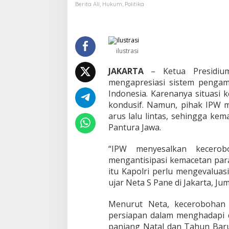
n
Berita All
,
Hukum
,
Politika
t
u
r
a
M
ilustrasi
a
c
JAKARTA
– Ketua Presidium
e
mengapresiasi sistem pengam
t
Indonesia. Karenanya situasi
T
kondusif. Namun, pihak IPW me
o
t
arus lalu lintas, sehingga kema
a
Pantura Jawa.
l
,
“IPW menyesalkan kecerobo
I
mengantisipasi kemacetan para
P
W
itu Kapolri perlu mengevaluasi
K
ujar Neta S Pane di Jakarta, Jum
r
i
Menurut Neta, kecerobohan ja
t
persiapan dalam menghadapi da
i
k
panjang Natal dan Tahun Baru