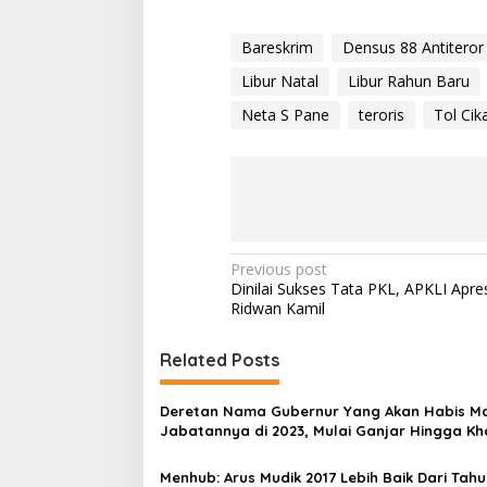
Bareskrim
Densus 88 Antiteror
Libur Natal
Libur Rahun Baru
Neta S Pane
teroris
Tol Ci
P
Previous post
Dinilai Sukses Tata PKL, APKLI Apres
o
Ridwan Kamil
s
t
Related Posts
n
Deretan Nama Gubernur Yang Akan Habis M
a
Jabatannya di 2023, Mulai Ganjar Hingga Kh
v
Menhub: Arus Mudik 2017 Lebih Baik Dari Tahu