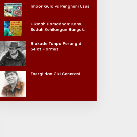
Impor Gula vs Penghuni Usus
Hikmah Ramadhan: Kamu
Sudah Kehilangan Banyak
Hal, Jangan Sampai
Kehilangan Diri Sendiri!
Blokade Tanpa Perang di
Selat Hormuz
Energi dan Gizi Generasi