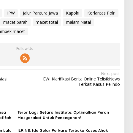
IPW
Jalur Pantura Jawa
Kapolri
Korlantas Polri
macet parah
macet total
malam Natal
kampek macet
Follow Us
Next post
iasi
EWI Klarifikasi Berita Online TelisikNews
Terkait Kasus Pelindo
asa
Teror Lagi, Setara Institute: Optimalkan Peran
ofifah
Masyarakat Untuk Pencegahan!
n Lalu
ILRINS: Ide Gelar Perkara Terbuka Kasus Ahok