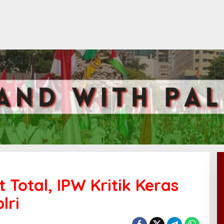
 Total, IPW Kritik Keras
lri