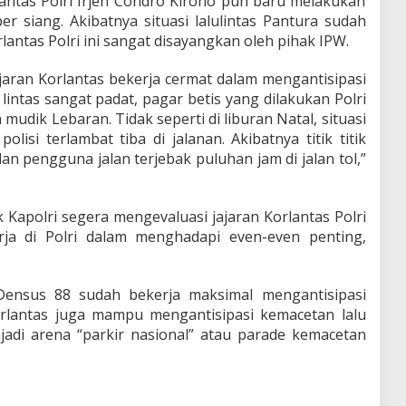
antas Polri Irjen Condro Kirono pun baru melakukan
r siang. Akibatnya situasi lalulintas Pantura sudah
antas Polri ini sangat disayangkan oleh pihak IPW.
ajaran Korlantas bekerja cermat dalam mengantisipasi
 lintas sangat padat, pagar betis yang dilakukan Polri
udik Lebaran. Tidak seperti di liburan Natal, situasi
polisi terlambat tiba di jalanan. Akibatnya titik titik
n pengguna jalan terjebak puluhan jam di jalan tol,”
 Kapolri segera mengevaluasi jajaran Korlantas Polri
ja di Polri dalam menghadapi even-even penting,
 Densus 88 sudah bekerja maksimal mengantisipasi
Korlantas juga mampu mengantisipasi kemacetan lalu
enjadi arena “parkir nasional” atau parade kemacetan