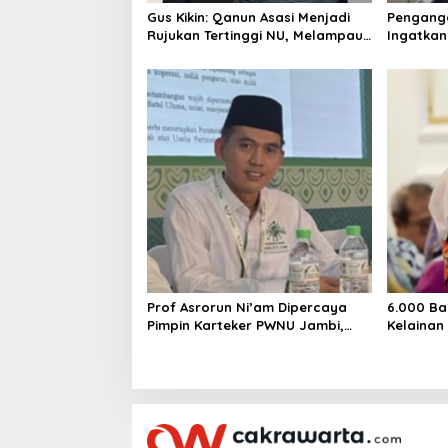
Gus Kikin: Qanun Asasi Menjadi
Pengangg
Rujukan Tertinggi NU, Melampaui
Ingatkan
AD/ART
Mencipta
Layak
Prof Asrorun Ni’am Dipercaya
6.000 Ba
Pimpin Karteker PWNU Jambi,
Kelainan
Dinilai Simbol Regenerasi
Desak Pe
Kepemimpinan NU
Jantung