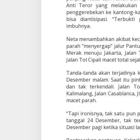
K
Anti Teror yang melakukan a
e
penggerebekan ke kantong-kan
r
bisa diantisipasi. “Terbuk
a
s
imbuhnya.
K
i
Neta menambahkan akibat kece
n
parah “menyergap” jalur Pantu
e
Merak menuju Jakarta, Jalan 
r
j
Jalan Tol Cipali macet total s
a
K
Tanda-tanda akan terjadinya 
o
Desember malam. Saat itu pin
r
dan tak terkendali. Jalan T
l
a
Kalimalang, Jalan Casablanca, J
n
macet parah.
t
a
“Tapi ironisnya, tak satu pun po
s
tanggal 24 Desember, tak terl
P
o
Desember pagi ketika situasi la
l
r