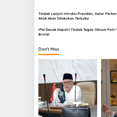
i
g
a
Tindak Lanjuti Intruksi Presiden, Gelar Perka
Ahok Akan Dilakukan Terbuka
t
i
IPW Desak Kapolri Tindak Tegas Oknum Polri
Brutal
o
n
Don't Miss