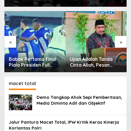
«
»
Babak Pertama Final
Ujian Adalah Tanda
Piala Presiden Full
Cinta Allah, Pesan
Tegang, Skor Masih
Imam Masjid Al Akbar
Imbang
Surabaya
macet total
Demo Tangkap Ahok Sepi Pemberitaan,
Media Diminta Adil dan Objektif
Jalur Pantura Macet Total, IPW Kritik Keras Kinerja
Korlantas Polri