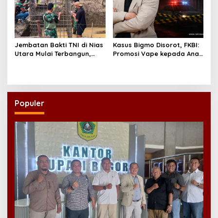
Dinilai Meresahkan, Ratusan Warga Tanda
Tangani Petisi Penolakan Tempat Hiburan Malam
di CitraLand
Breaking News! Operasi Senyap KPK-Polri
Sasar 271 Pabrik di Madura dan Akan Ada
‘Badai Pemeriksaan’
Sengkarut Layanan TransJakarta, YLKI:
Biar Cepat, Adakan Forum Dialog
Konsumen!
Diplomasi Nuklir Mandek di Islamabad,
Analis Soroti Standar Ganda Washington
Pembangunan Infrastruktur: Sebuah
Pembacaan Berbeda