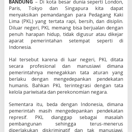
pemerintah masih mengedepankan pendekatan
s
i
represif. PKL dianggap sebagai masalah
R
pembangunan sehingga terus-menerus
i
diperlakukan diskriminatif dan tak manusiawi.
d
Padahal menurut Ketua Umum DPP APKLI (Asosiasi
w
a
PKL Indonesia), dr. Ali Mahsun, M.Biomed
n
menyatakan PKL juga merupakan pengusaha dan
K
retailer, sebagai ujung tombak terhilir pemasaran
a
barang dan bersentuhan langsung dengan
m
masyarakat.
i
l
Pemandangan berbeda justru ditemukan Ali
Mahsun saat melakukan kunjungan kerja ke Kota
Bandung. Dokter jebolan FK UB dan UI
tersebut memberikan apresiasi dan penghargaan
khusus kepada Walikota Bandung, Ridwan Kamil
yang dinilai memakai pendekatan humanis dlaam
menata para PKL di Bandung.
“Kang Emil -sapaan akrab Ridwan Kamil- dengan
hati sebagai seorang pemimpin berkenan menata