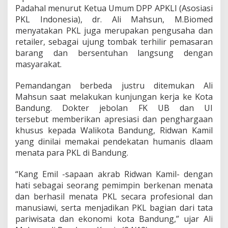
dan berhasil menata PKL secara profesional dan
manusiawi, serta menjadikan PKL bagian dari tata
pariwisata dan ekonomi kota Bandung,” ujar Ali
Mahsun di Bandung, Kamis (24/12).
Sebagai informasi, Pemkot Bandung
menetapkan Zona Merah bagi PKL. Jika ada calon
konsumen yang membeli di zona tersebut akan
didenda sebesar Rp 1 juta. “Peringatan itu ada
disetiap jalan di kota Bandung yang merupakan
bagian dari profesionalitas tata PKL tegakkan
aturan yang berlaku, namun disisi lainnya, dengan
manusiawi PKL diberi harapan hidup, disediakan
tempat berjualan, ditata rapi, bersih dan disiplin
seperti di Alun-Alun Kota Bandung,” imbuhnya.
Ali berharap apa yang dilakukan Ridwan Kamil
dapat dicontoh oleh kepala daerah lain di seluruh
Indonesia, tak terkecuali di Ibukota Negara RI,
Jakarta.