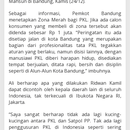
“Saya sangat berharap tidak ada lagi kucing-
kucingan antara PKL dan Satpol PP. Tak ada lagi
penggusuran PKL di Indonesia seperti sering
terjadi di Jakarta”, pungkasnya.
(bm/bti)
APKLI
Bandung
Kang Emil
PKL
Ridwan Kamil
Walikota Bandung
Follow Us
P
Previous post
Next post
Pemerintah Diminta
Jalur Pantura Macet Total,
o
Jelaskan Pungutan Dana
IPW Kritik Keras Kinerja
s
Energi
Korlantas Polri