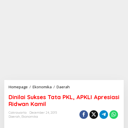
Homepage
/
Ekonomika
/
Daerah
D
i
Dinilai Sukses Tata PKL, APKLI Apresiasi
n
i
Ridwan Kamil
l
a
Cakrawarta
December 24, 2015
Daerah
,
Ekonomika
i
S