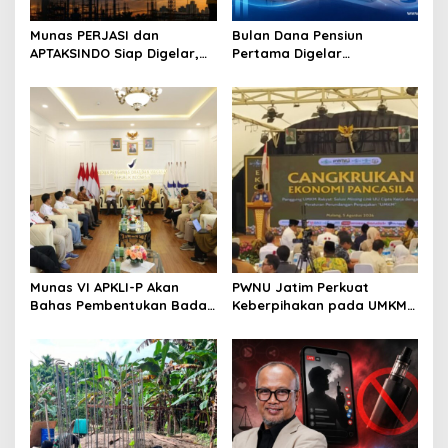
Jembatan Bakti TNI di Nias
Kasus Bigmo Disorot, FKBI:
Utara Mulai Terbangun,
Promosi Vape kepada Anak
Akses Tiga Desa Segera
Berpotensi Masuk Ranah
Pulih
Pidana
Populer