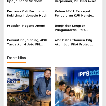
Munas PERJASI dan
Bulan Dana Pensiun
APTAKSINDO Siap Digelar,
Pertama Digelar
Bahas Regenerasi hingga
September, Industri
Revisi AD/ART
Perkuat Ekosistem Pensiun
Berkelanjutan
Munas VI APKLI-P Akan
PWNU Jatim Perkuat
Bahas Pembentukan Badan
Keberpihakan pada UMKM
Perekonomian UMKM RI,
Lewat Ekonomi Pancasila
Dinilai Penting Hadapi
Bonus Demografi