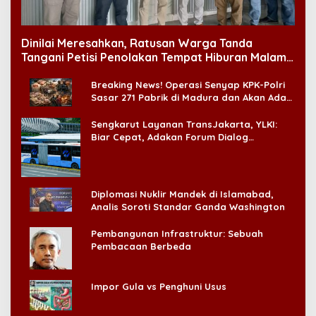
Impor Gula vs Penghuni Usus
Hikmah Ramadhan: Kamu Sudah
Kehilangan Banyak Hal, Jangan Sampai
Kehilangan Diri Sendiri!
Blokade Tanpa Perang di Selat Hormuz
Energi dan Gizi Generasi