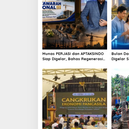
Munas PERJASI dan APTAKSINDO
Bulan Da
Siap Digelar, Bahas Regenerasi
Digelar 
hingga Revisi AD/ART
Perkuat 
Berkelan