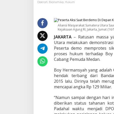
M
Daerah
,
Ekonomika
,
Hukum
a
s
y
a
r
Aliansi Masyarakat Sumatera Utara Sa
a
Kejaksaan Agung RI, Jakarta, Jumat (16/1
k
JAKARTA
– Ratusan massa ya
a
Utara melakukan demonstrasi 
t
S
Peserta demo memprotes sik
u
proses hukum terhadap Boy 
m
Cabang Pemuda Medan.
a
t
Boy Hermansyah yang adalah C
e
r
hendak terbang dari Banda
a
2015 lalu. Dirinya telah mer
U
mencapai angka Rp 129 Miliar.
t
a
“Namun sampai dengan hari ini
r
a
diberikan status tahanan kot
D
Padahal waktu menjadi DPO
e