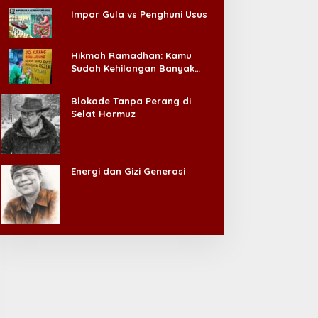
Impor Gula vs Penghuni Usus
Hikmah Ramadhan: Kamu
Sudah Kehilangan Banyak
Hal, Jangan Sampai
Kehilangan Diri Sendiri!
Blokade Tanpa Perang di
Selat Hormuz
Energi dan Gizi Generasi