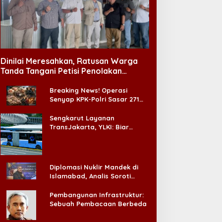
Dinilai Meresahkan, Ratusan Warga
Tanda Tangani Petisi Penolakan
Tempat Hiburan Malam di CitraLand
Breaking News! Operasi
Senyap KPK-Polri Sasar 271
Pabrik di Madura dan Akan
Ada ‘Badai Pemeriksaan’
Sengkarut Layanan
TransJakarta, YLKI: Biar
Cepat, Adakan Forum Dialog
Konsumen!
Diplomasi Nuklir Mandek di
Islamabad, Analis Soroti
Standar Ganda Washington
Pembangunan Infrastruktur:
Sebuah Pembacaan Berbeda