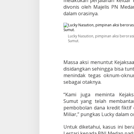
melakukan perjalanan keluar
s
divonis oleh Majelis PN Medan
a
dalam orasinya.
k
K
a
j
a
Lucky Nasution, pimpinan aksi beroras
t
Sumut.
i
S
u
Massa aksi menuntut Kejaksaa
m
u
disidangkan sehingga bisa tun
t
menindak tegas oknum-oknu
D
sebagai otaknya.
i
c
“Kami juga meminta Kejak
o
p
Sumut yang telah membanta
o
pembobolan dana kredit fiktif
t
Miliar,” pungkas Lucky dalam o
Untuk diketahui, kasus ini be
Lestari kepada BNI Medan pad