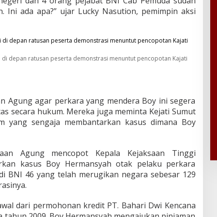
 negeri dan 4 orang pejabat BNI Cab Pemuda sudah
. Ini ada apa?” ujar Lucky Nasution, pemimpin aksi
i di depan ratusan peserta demonstrasi menuntut pencopotan Kajati
n Agung agar perkara yang mendera Boy ini segera
tas secara hukum. Mereka juga meminta Kejati Sumut
m yang sengaja membantarkan kasus dimana Boy
saan Agung mencopot Kepala Kejaksaan Tinggi
rkan kasus Boy Hermansyah otak pelaku perkara
 di BNI 46 yang telah merugikan negara sebesar 129
rasinya.
rawal dari permohonan kredit PT. Bahari Dwi Kencana
a tahun 2009. Boy Hermansyah mengajukan pinjaman