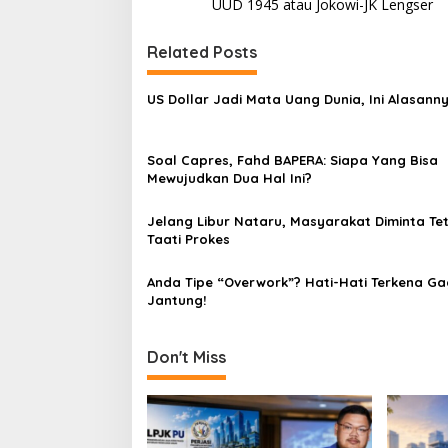
o
UUD 1945 atau Jokowi-JK Lengser
s
t
Related Posts
n
US Dollar Jadi Mata Uang Dunia, Ini Alasann
a
v
Soal Capres, Fahd BAPERA: Siapa Yang Bisa
i
Mewujudkan Dua Hal Ini?
g
a
Jelang Libur Nataru, Masyarakat Diminta Te
Taati Prokes
t
i
Anda Tipe “Overwork”? Hati-Hati Terkena Ga
Jantung!
o
n
Don't Miss