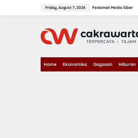
S
k
Friday, August 7, 2026
Pedoman Media Siber
i
p
t
o
c
o
n
t
e
n
Home
Ekonomika
Gagasan
Hiburan
t