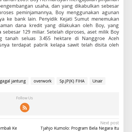
 pengembangan usaha, dan yang dikabulkan sebesar
 proses peminjamannya, Boy menggunakan agunan
ya ke bank lain. Penyidik Kejati Sumut menemukan
aman dana kredit yang dilakukan oleh Boy, yang
ebesar 129 miliar. Setelah diproses, aset milik Boy
g tanah seluas 3.455 hektare di Nanggroe Aceh
nya terdapat pabrik kelapa sawit telah disita oleh
gagal jantung
overwork
Sp.JP(K) FIHA
Unair
Follow Us
Next post
mbali Ke
Tjahjo Kumolo: Program Bela Negara Itu