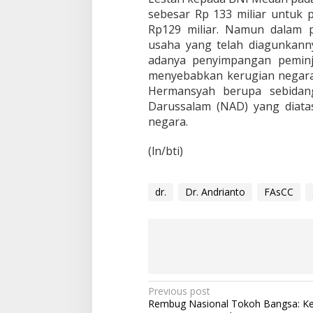
sebesar Rp 133 miliar untuk
Rp129 miliar. Namun dalam
usaha yang telah diagunkann
adanya penyimpangan peminj
menyebabkan kerugian negara s
Hermansyah berupa sebidan
Darussalam (NAD) yang diatas
negara.
(ln/bti)
dr.
Dr. Andrianto
FAsCC
P
Previous post
Rembug Nasional Tokoh Bangsa: Ke