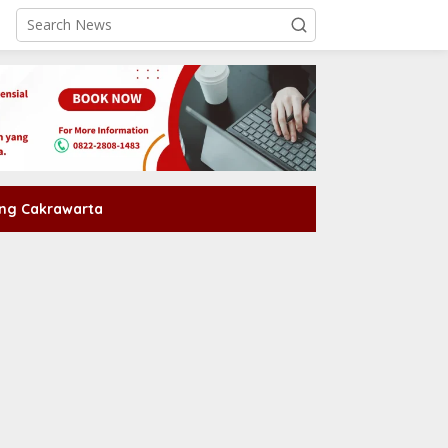
ng Cakrawarta