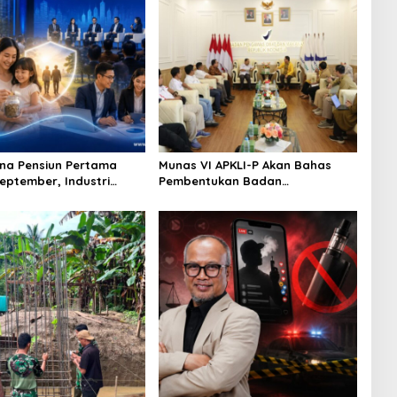
na Pensiun Pertama
Munas VI APKLI-P Akan Bahas
September, Industri
Pembentukan Badan
Ekosistem Pensiun
Perekonomian UMKM RI, Dinilai
jutan
Penting Hadapi Bonus Demografi