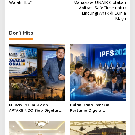
o
Wajah “Ibu”
Mahasiswi UNAIR Ciptakan
s
Aplikasi SafeCircle untuk
Lindungi Anak di Dunia
t
Maya
n
Don't Miss
a
v
i
g
a
t
i
o
n
Munas PERJASI dan
Bulan Dana Pensiun
APTAKSINDO Siap Digelar,
Pertama Digelar
Bahas Regenerasi hingga
September, Industri
Revisi AD/ART
Perkuat Ekosistem Pensiun
Berkelanjutan