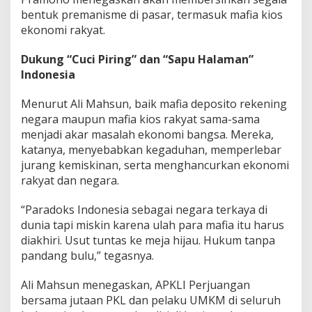
o
bentuk premanisme di pasar, termasuk mafia kios
m
ekonomi rakyat.
i
N
e
Dukung “Cuci Piring” dan “Sapu Halaman”
g
Indonesia
a
r
Menurut Ali Mahsun, baik mafia deposito rekening
a
negara maupun mafia kios rakyat sama-sama
!
menjadi akar masalah ekonomi bangsa. Mereka,
katanya, menyebabkan kegaduhan, memperlebar
jurang kemiskinan, serta menghancurkan ekonomi
rakyat dan negara.
“Paradoks Indonesia sebagai negara terkaya di
dunia tapi miskin karena ulah para mafia itu harus
diakhiri. Usut tuntas ke meja hijau. Hukum tanpa
pandang bulu,” tegasnya.
Ali Mahsun menegaskan, APKLI Perjuangan
bersama jutaan PKL dan pelaku UMKM di seluruh