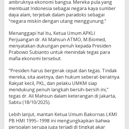
K
ambruknya ekonomi bangsa. Mereka pula yang
e
membuat Indonesia sebagai negara kaya sumber
t
daya alam, terjebak dalam paradoks sebagai
u
“negara miskin dengan utang menggunung.”
a
A
P
Menanggapi hal itu, Ketua Umum APKLI
K
Perjuangan dr. Ali Mahsun ATMO, M.Biomed,
L
menyatakan dukungan penuh kepada Presiden
I
Prabowo Subianto untuk menindak tegas para
-
mafia ekonomi tersebut.
P
:
M
“Presiden harus bergerak cepat dan tegas. Tindak
e
mereka, sita asetnya, dan hukum seberat-beratnya.
r
Rakyat kecil, PKL, dan pelaku UMKM siap
e
mendukung penuh langkah bersih-bersih ini,”
k
a
tegas dr. Ali Mahsun dalam keterangan di Jakarta,
B
Sabtu (18/10/2025).
i
a
Lebih lanjut, mantan Ketua Umum Bakornas LKMI
n
PB HMI 1995–1998 ini mengungkapkan bahwa
g
K
persoalan serupa juga terjadi di tingkat akar