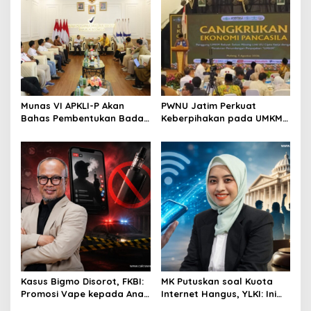
Munas VI APKLI-P Akan
PWNU Jatim Perkuat
Bahas Pembentukan Badan
Keberpihakan pada UMKM
Perekonomian UMKM RI,
Lewat Ekonomi Pancasila
Dinilai Penting Hadapi
Bonus Demografi
Kasus Bigmo Disorot, FKBI:
MK Putuskan soal Kuota
Promosi Vape kepada Anak
Internet Hangus, YLKI: Ini
Berpotensi Masuk Ranah
Kemenangan Konsumen