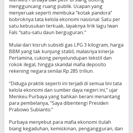
i
mengguncang ruang publik. Ucapan yang
u
n
menyeruak seperti membuka “kotak pandora”
h
bobroknya tata kelola ekonomi nasional. Satu per
i
satu kebusukan terkuak, layaknya lirik lagu Iwan
n
Fals
“
satu-satu daun berguguran
.”
g
g
a
Mulai dari kisruh subsidi gas LPG 3 kilogram, harga
M
BBM yang tak kunjung stabil, malasnya kinerja
a
Pertamina, cukong penyelundupan tekstil dan
f
rokok ilegal, hingga skandal mafia deposito
i
a
rekening negara senilai Rp 285 triliun.
K
i
“Diduga praktik seperti ini terjadi di semua lini tata
o
kelola ekonomi dan sumber daya negeri ini,” ujar
s
Menkeu Purbaya yang bahkan berani menantang
R
a
para pembelanya, “Saya dibentengi Presiden
k
Prabowo Subianto.”
y
a
Purbaya menyebut para mafia ekonomi itulah
t
biang kegaduhan, kemiskinan, pengangguran, dan
,