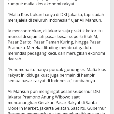
e
rumput: mafia kios ekonomi rakyat.
m
i
“Mafia Kios bukan hanya di DKI Jakarta, tapi sudah
s
merajalela di seluruh Indonesia,” ujar Ali Mahsun.
k
i
n
Ia mencontohkan, di Jakarta saja praktik kotor itu
a
muncul di sejumlah pasar besar seperti Blok M,
n
Pasar Barito, Pasar Taman Kuring, hingga Pasar
d
Pramuka. Mereka dituding membuat gaduh,
a
n
menindas pedagang kecil, dan merugikan ekonomi
A
daerah.
m
b
“Fenomena itu hanya puncak gunung es. Mafia kios
r
rakyat ini diduga kuat juga bermain di hampir
u
k
semua pasar rakyat di Indonesia,” tambahnya.
n
y
Ali Mahsun pun mengingat pesan Gubernur DKI
a
Jakarta Pramono Anung Wibowo saat
E
mencanangkan Gerakan Pasar Rakyat di Santa
k
o
Modern Market, Jakarta Selatan. Saat itu, Gubernur
n
Pramono menegaskan akan membersihkan segala