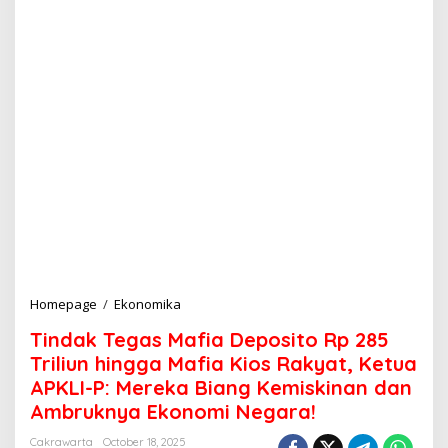
Homepage
/
Ekonomika
T
i
Tindak Tegas Mafia Deposito Rp 285
n
d
Triliun hingga Mafia Kios Rakyat, Ketua
a
APKLI-P: Mereka Biang Kemiskinan dan
k
Ambruknya Ekonomi Negara!
T
e
Cakrawarta
October 18, 2025