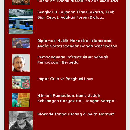
Sasar 271 Pabrik di Madura dan Akan Ada
‘Badai Pemeriksaan’
Sengkarut Layanan TransJakarta, YLKI:
Biar Cepat, Adakan Forum Dialog
Konsumen!
Diplomasi Nuklir Mandek di Islamabad,
Analis Soroti Standar Ganda Washington
Pembangunan Infrastruktur: Sebuah
Pembacaan Berbeda
Impor Gula vs Penghuni Usus
Hikmah Ramadhan: Kamu Sudah
Kehilangan Banyak Hal, Jangan Sampai
Kehilangan Diri Sendiri!
Blokade Tanpa Perang di Selat Hormuz