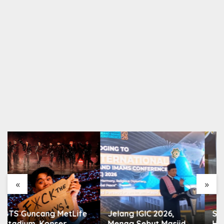
«
»
Jelang IGIC 2026,
Soroti Hasil Survei,
Menag Sebut Masjid
Himalo Desak