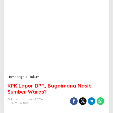
Homepage
/
Hukum
K
P
KPK Lapor DPR, Bagaimana Nasib
K
L
Sumber Waras?
a
p
Cakrawarta
June 14, 2016
Hukum
,
Politika
o
r