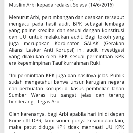
a
Muslim Arbi kepada redaksi, Selasa (14/6/2016).
r
a
Menurut Arbi, pertimbangan dan desakan tersebut
s
?
mengacu pada hasil audit BPK sebagai lembaga
yang paling kredibel dan sesuai dengan konstitusi
dan UU untuk melakukan audit. Bagi tokoh yang
juga merupakan Kordinator GALAK (Gerakan
Aliansi Laskar Anti Korupsi) ini, audit investigasi
yang dilakukan oleh BPK sesuai permintaan KPK
era kepemimpinan Taufikurrahman Ruki.
“Ini permintaan KPK juga dan hasilnya jelas. Publik
sudah mengetahui bahwa unsur kerugian negara
dan perbuatan korupsi di kasus pembelian lahan
Sumber Waras itu sangat jelas dan terang
benderang,” tegas Arbi.
Oleh karenanya, bagi Arbi apabila hari ini di depan
Komisi III DPR, komisioner punya kesimpulan lain,
maka patut diduga KPK tidak mennaati UU KPK