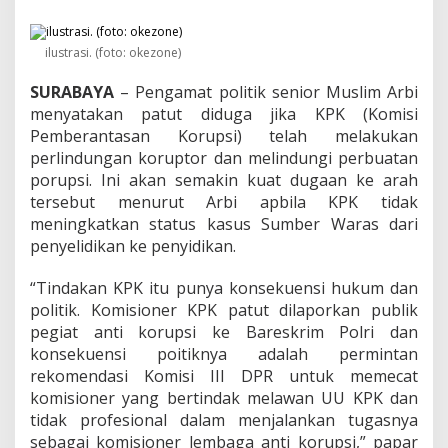
D
P
R
ilustrasi. (foto: okezone)
,
B
SURABAYA
– Pengamat politik senior Muslim Arbi
a
g
menyatakan patut diduga jika KPK (Komisi
a
Pemberantasan Korupsi) telah melakukan
i
perlindungan koruptor dan melindungi perbuatan
m
porupsi. Ini akan semakin kuat dugaan ke arah
a
n
tersebut menurut Arbi apbila KPK tidak
a
meningkatkan status kasus Sumber Waras dari
N
penyelidikan ke penyidikan.
a
s
“Tindakan KPK itu punya konsekuensi hukum dan
i
b
politik. Komisioner KPK patut dilaporkan publik
S
pegiat anti korupsi ke Bareskrim Polri dan
u
konsekuensi poitiknya adalah permintan
m
rekomendasi Komisi III DPR untuk memecat
b
komisioner yang bertindak melawan UU KPK dan
e
r
tidak profesional dalam menjalankan tugasnya
W
sebagai komisioner lembaga anti korupsi,” papar