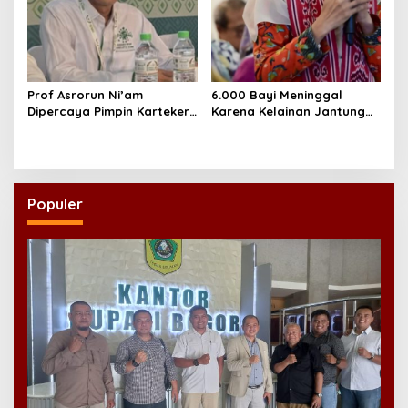
Prof Asrorun Ni’am
6.000 Bayi Meninggal
Dipercaya Pimpin Karteker
Karena Kelainan Jantung
PWNU Jambi, Dinilai Simbol
Bawaan, DPR Desak
Regenerasi Kepemimpinan
Pemerataan Operasi
NU
Jantung Anak
Populer