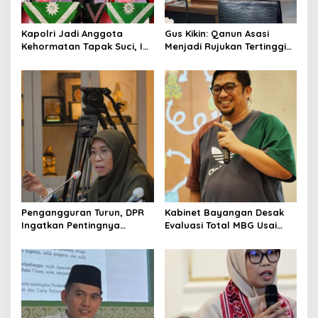
Kapolri Jadi Anggota
Gus Kikin: Qanun Asasi
Kehormatan Tapak Suci, Ini
Menjadi Rujukan Tertinggi
Pesannya untuk Kader
NU, Melampaui AD/ART
Pengangguran Turun, DPR
Kabinet Bayangan Desak
Ingatkan Pentingnya
Evaluasi Total MBG Usai
Menciptakan Pekerjaan
Rentetan Keracunan
yang Layak
Massal