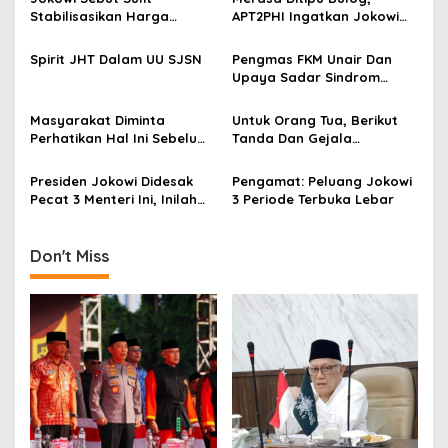
v
Stabilisasikan Harga
APT2PHI Ingatkan Jokowi
i
Gabah, APT2PHI: Tidak Sulit,
Akan Gagalnya Stabilisasi
g
Asal Ada Kemauan Serius!
Harga Beras Nasional
Spirit JHT Dalam UU SJSN
Pengmas FKM Unair Dan
Upaya Sadar Sindrom
a
Metabolik
t
Masyarakat Diminta
Untuk Orang Tua, Berikut
i
Perhatikan Hal Ini Sebelum
Tanda Dan Gejala
Membeli Obat
Gangguan Ginjal Akut Pada
o
Anak
Presiden Jokowi Didesak
Pengamat: Peluang Jokowi
n
Pecat 3 Menteri Ini, Inilah
3 Periode Terbuka Lebar
Alasannya
Don't Miss