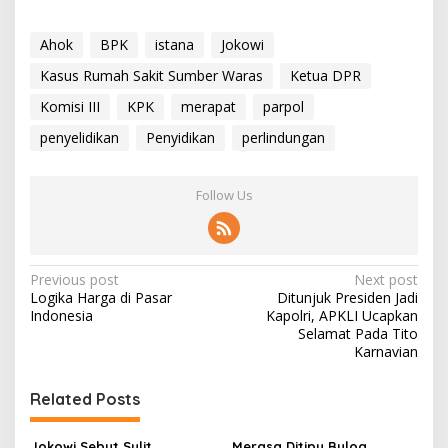
Ahok
BPK
istana
Jokowi
Kasus Rumah Sakit Sumber Waras
Ketua DPR
Komisi III
KPK
merapat
parpol
penyelidikan
Penyidikan
perlindungan
Follow Us
P
Previous post
Next post
Logika Harga di Pasar
Ditunjuk Presiden Jadi
o
Indonesia
Kapolri, APKLI Ucapkan
s
Selamat Pada Tito
Karnavian
t
n
Related Posts
a
Jokowi Sebut Sulit
Merasa Ditipu Bulog,