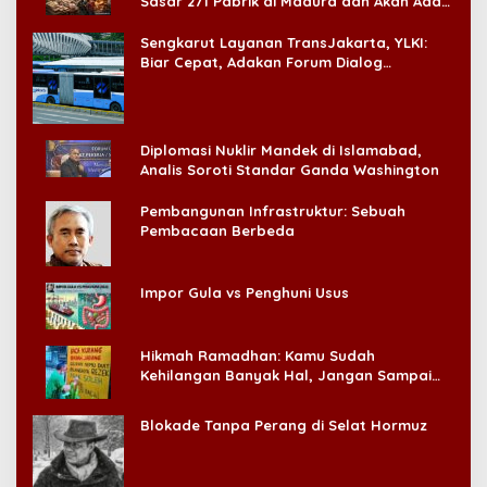
Sasar 271 Pabrik di Madura dan Akan Ada
‘Badai Pemeriksaan’
Sengkarut Layanan TransJakarta, YLKI:
Biar Cepat, Adakan Forum Dialog
Konsumen!
Diplomasi Nuklir Mandek di Islamabad,
Analis Soroti Standar Ganda Washington
Pembangunan Infrastruktur: Sebuah
Pembacaan Berbeda
Impor Gula vs Penghuni Usus
Hikmah Ramadhan: Kamu Sudah
Kehilangan Banyak Hal, Jangan Sampai
Kehilangan Diri Sendiri!
Blokade Tanpa Perang di Selat Hormuz