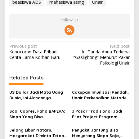
beasiswa ADS
mahasiswa asing
Unair
Follow Us
P
Previous post
Next post
Kebocoran Data Pribadi,
Ini Tanda Anda Terkena
o
Cerita Lama Korban Baru
“Gaslighting” Menurut Pakar
s
Psikologi Unair
t
Related Posts
n
a
US Dollar Jadi Mata Uang
Cakupan Imunisasi Rendah,
v
Dunia, Ini Alasannya
Unair Perkenalkan Metode
HCD Pada Pondok
i
Pesantren di Madura
Soal Capres, Fahd BAPERA:
3 Pasar Tradisional Jadi
g
Siapa Yang Bisa
Pilot Project Program
Mewujudkan Dua Hal Ini?
Bebas Kantong Plastik
a
Pemkot Surabaya
Jelang Libur Nataru,
Penyakit Jantung Bisa
t
Masyarakat Diminta Tetap
Menyerang Siapa Saja,