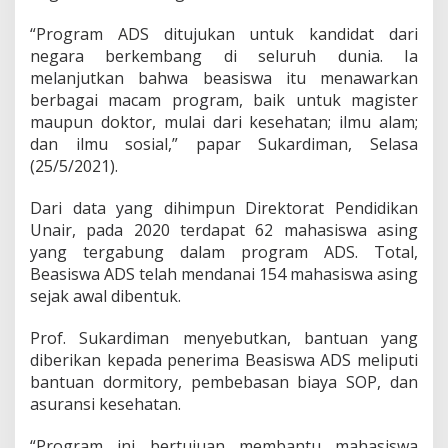
n
d
“Program ADS ditujukan untuk kandidat dari
a
negara berkembang di seluruh dunia. Ia
n
a
melanjutkan bahwa beasiswa itu menawarkan
i
berbagai macam program, baik untuk magister
1
maupun doktor, mulai dari kesehatan; ilmu alam;
5
dan ilmu sosial,” papar Sukardiman, Selasa
4
(25/5/2021).
M
a
h
Dari data yang dihimpun Direktorat Pendidikan
a
Unair, pada 2020 terdapat 62 mahasiswa asing
s
yang tergabung dalam program ADS. Total,
i
Beasiswa ADS telah mendanai 154 mahasiswa asing
s
w
sejak awal dibentuk.
a
A
Prof. Sukardiman menyebutkan, bantuan yang
s
diberikan kepada penerima Beasiswa ADS meliputi
i
bantuan dormitory, pembebasan biaya SOP, dan
n
g
asuransi kesehatan.
“Program ini bertujuan membantu mahasiswa