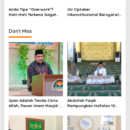
i
Taati Prokes
Waspadai Gejalanya!
Anda Tipe “Overwork”?
UU Ciptaker
o
Hati-Hati Terkena Gagal
Inkonstitusional Bersyarat,
n
Jantung!
Pengamat: Capaian Bagus
Melihat Situasi Ekonomi-
Politiknya!
Don't Miss
Ujian Adalah Tanda Cinta
Abdullah Faqih
Allah, Pesan Imam Masjid Al
Rampungkan Hafalan 10
Akbar Surabaya
Juz, Jadi Inspirasi Siswa
Tahfidz