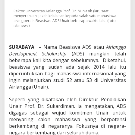
4
,
B
Rektor Universitas Airlangga Prof. Dr. M. Nasih (kiri) saat
menyerahkan ijazah kelulusan kepada salah satu mahasiswa
e
asing peraih Beasiswa ADS Unair beberapa waktu lalu. (foto:
a
istimewa)
s
i
s
w
SURABAYA
– Nama Beasiswa ADS atau
Airlangga
a
Development Scholarship
(ADS) mungkin telah
A
beberapa kali kita dengar sebelumnya. Diketahui,
D
S
beasiswa yang sudah ada sejak 2014 lalu itu
U
diperuntukkan bagi mahasiswa internasional yang
n
ingin melanjutkan studi S2 atau S3 di Universitas
a
Airlangga (Unair).
i
r
T
Seperti yang dikatakan oleh Direktur Pendidikan
e
Unair Prof. Dr. Sukardiman. Ia mengatakan, ADS
l
digagas sebagai wujud komitmen Unair untuk
a
menyaring calon mahasiswa yang berpotensi
h
M
berkembang di negaranya. Fokusnya di negara-
e
negara berkembang dari seluruh dunia.