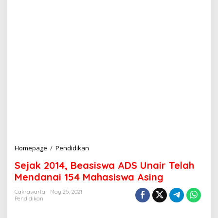
Homepage
/
Pendidikan
S
e
Sejak 2014, Beasiswa ADS Unair Telah
j
a
Mendanai 154 Mahasiswa Asing
k
2
Cakrawarta
May 25, 2021
Pendidikan
0
1