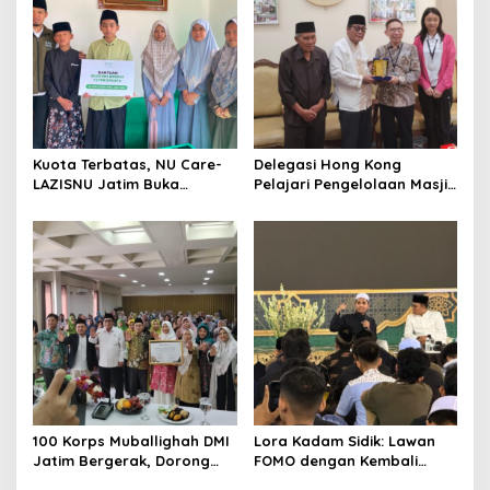
Kuota Terbatas, NU Care-
Delegasi Hong Kong
LAZISNU Jatim Buka
Pelajari Pengelolaan Masjid
Beasiswa Tahfidz 2026
Al-Akbar Surabaya
100 Korps Muballighah DMI
Lora Kadam Sidik: Lawan
Jatim Bergerak, Dorong
FOMO dengan Kembali
Masjid Ramah Anak di
kepada Ahlinya