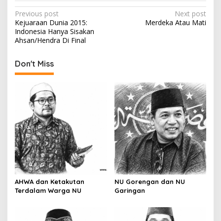
P
Previous post
Next post
Kejuaraan Dunia 2015:
Merdeka Atau Mati
o
Indonesia Hanya Sisakan
s
Ahsan/Hendra Di Final
t
Don't Miss
n
a
v
i
g
a
t
i
o
AHWA dan Ketakutan
NU Gorengan dan NU
Terdalam Warga NU
Garingan
n