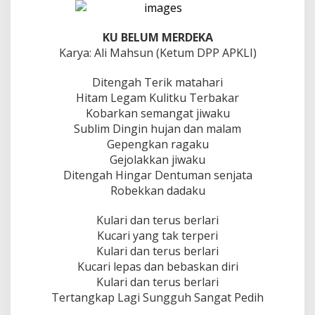
a
h
u
KU BELUM MERDEKA
n
K
Karya: Ali Mahsun (Ketum DPP APKLI)
e
m
Ditengah Terik matahari
e
Hitam Legam Kulitku Terbakar
r
Kobarkan semangat jiwaku
d
e
Sublim Dingin hujan dan malam
k
Gepengkan ragaku
a
Gejolakkan jiwaku
a
Ditengah Hingar Dentuman senjata
n
Robekkan dadaku
Kulari dan terus berlari
Kucari yang tak terperi
Kulari dan terus berlari
Kucari lepas dan bebaskan diri
Kulari dan terus berlari
Tertangkap Lagi Sungguh Sangat Pedih