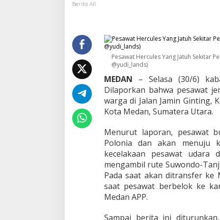
H
Berita All
e
r
c
u
l
e
Pesawat Hercules Yang Jatuh Sekitar P
@yudi_lands)
s
M
MEDAN
– Selasa (30/6) kaba
i
Dilaporkan bahwa pesawat jen
l
warga di Jalan Jamin Ginting
i
k
Kota Medan, Sumatera Utara.
T
N
Menurut laporan, pesawat b
I
Polonia dan akan menuju k
A
kecelakaan pesawat udara 
U
J
mengambil rute Suwondo-Tan
a
Pada saat akan ditransfer ke
t
saat pesawat berbelok ke kan
u
Medan APP.
h
T
i
Sampai berita ini diturunkan