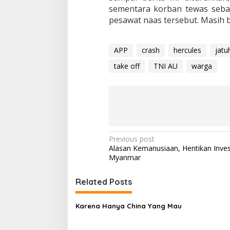
m
sementara korban tewas seban
p
pesawat naas tersebut. Masih b
a
P
e
APP
crash
hercules
jatu
m
u
take off
TNI AU
warga
k
i
m
a
n
W
a
r
P
Previous post
g
Alasan Kemanusiaan, Hentikan Inves
o
a
Myanmar
s
t
Related Posts
n
Karena Hanya China Yang Mau
a
v