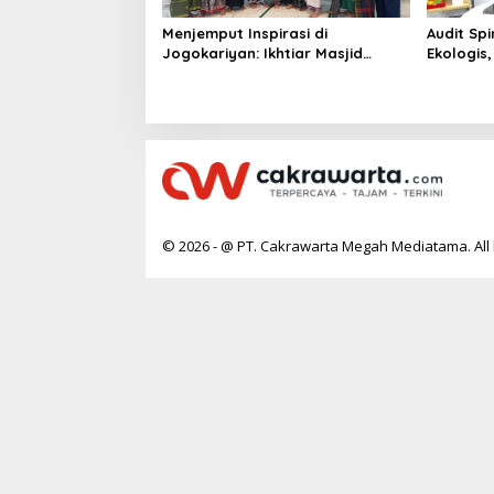
Menjemput Inspirasi di
Audit Spi
Jogokariyan: Ikhtiar Masjid
Ekologis
Hikmatul Hakim Mewujudkan
Indonesi
Manajemen Berbasis Umat
© 2026 - @ PT. Cakrawarta Megah Mediatama. All 