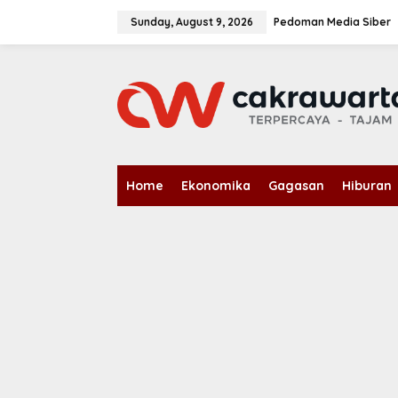
S
k
Sunday, August 9, 2026
Pedoman Media Siber
i
p
t
o
c
o
n
t
e
n
Home
Ekonomika
Gagasan
Hiburan
t