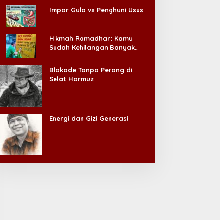
Impor Gula vs Penghuni Usus
Hikmah Ramadhan: Kamu
Sudah Kehilangan Banyak
Hal, Jangan Sampai
Kehilangan Diri Sendiri!
Blokade Tanpa Perang di
Selat Hormuz
Energi dan Gizi Generasi