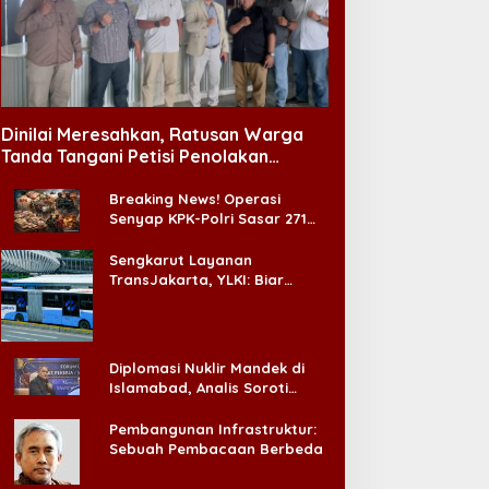
Dinilai Meresahkan, Ratusan Warga
Tanda Tangani Petisi Penolakan
Tempat Hiburan Malam di CitraLand
Breaking News! Operasi
Senyap KPK-Polri Sasar 271
Pabrik di Madura dan Akan
Ada ‘Badai Pemeriksaan’
Sengkarut Layanan
TransJakarta, YLKI: Biar
Cepat, Adakan Forum Dialog
Konsumen!
Diplomasi Nuklir Mandek di
Islamabad, Analis Soroti
Standar Ganda Washington
Pembangunan Infrastruktur:
Sebuah Pembacaan Berbeda