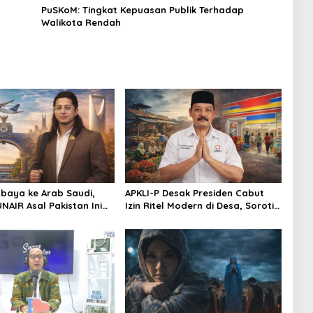
PuSKoM: Tingkat Kepuasan Publik Terhadap
Walikota Rendah
abaya ke Arab Saudi,
APKLI-P Desak Presiden Cabut
NAIR Asal Pakistan Ini
Izin Ritel Modern di Desa, Soroti
ndustri Kreatif Global
Nasib Warung Rakyat