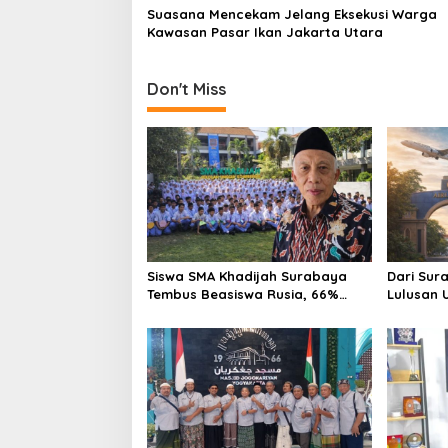
Suasana Mencekam Jelang Eksekusi Warga
i
Kawasan Pasar Ikan Jakarta Utara
g
a
Don't Miss
t
i
o
n
Siswa SMA Khadijah Surabaya
Dari Sur
Tembus Beasiswa Rusia, 66%
Lulusan U
Lolos PTN lewat Jalur Prestasi
Tembus I