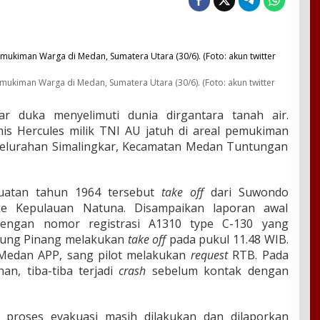
emukiman Warga di Medan, Sumatera Utara (30/6). (Foto: akun twitter
r duka menyelimuti dunia dirgantara tanah air.
is Hercules milik TNI AU jatuh di areal pemukiman
, Kelurahan Simalingkar, Kecamatan Medan Tuntungan
uatan tahun 1964 tersebut
take off
dari Suwondo
e Kepulauan Natuna. Disampaikan laporan awal
dengan nomor registrasi A1310 type C-130 yang
jung Pinang melakukan
take off
pada pukul 11.48 WIB.
 Medan APP, sang pilot melakukan
request
RTB. Pada
an, tiba-tiba terjadi
crash
sebelum kontak dengan
, proses evakuasi masih dilakukan dan dilaporkan