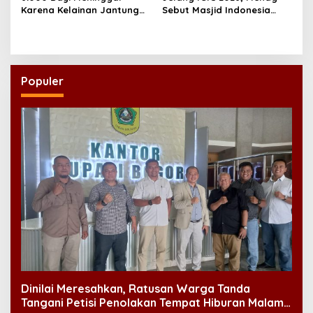
Karena Kelainan Jantung
Sebut Masjid Indonesia
Bawaan, DPR Desak
Dikagumi Dunia
Pemerataan Operasi
Jantung Anak
Populer
Dinilai Meresahkan, Ratusan Warga Tanda
Tangani Petisi Penolakan Tempat Hiburan Malam