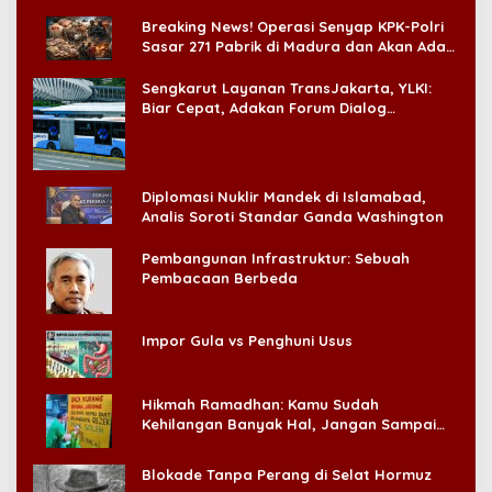
di CitraLand
Breaking News! Operasi Senyap KPK-Polri
Sasar 271 Pabrik di Madura dan Akan Ada
‘Badai Pemeriksaan’
Sengkarut Layanan TransJakarta, YLKI:
Biar Cepat, Adakan Forum Dialog
Konsumen!
Diplomasi Nuklir Mandek di Islamabad,
Analis Soroti Standar Ganda Washington
Pembangunan Infrastruktur: Sebuah
Pembacaan Berbeda
Impor Gula vs Penghuni Usus
Hikmah Ramadhan: Kamu Sudah
Kehilangan Banyak Hal, Jangan Sampai
Kehilangan Diri Sendiri!
Blokade Tanpa Perang di Selat Hormuz