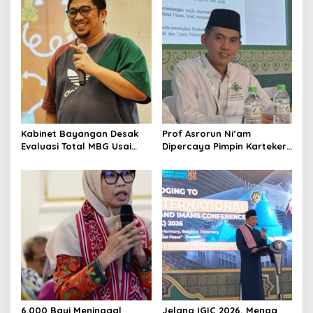
Kabinet Bayangan Desak
Prof Asrorun Ni’am
Evaluasi Total MBG Usai
Dipercaya Pimpin Karteker
Rentetan Keracunan
PWNU Jambi, Dinilai Simbol
Massal
Regenerasi Kepemimpinan
NU
6.000 Bayi Meninggal
Jelang IGIC 2026, Menag