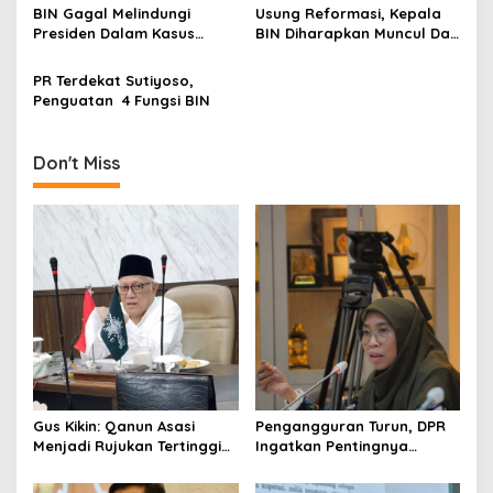
i
BIN Gagal Melindungi
Usung Reformasi, Kepala
g
Presiden Dalam Kasus
BIN Diharapkan Muncul Dari
Archandra Tahar
Unsur Angkatan Udara dan
a
Laut
PR Terdekat Sutiyoso,
t
Penguatan 4 Fungsi BIN
i
o
Don't Miss
n
Gus Kikin: Qanun Asasi
Pengangguran Turun, DPR
Menjadi Rujukan Tertinggi
Ingatkan Pentingnya
NU, Melampaui AD/ART
Menciptakan Pekerjaan
yang Layak