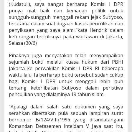
o
(Kudatuli), saya sangat berharap Komisi I DPR
s
punya niat baik dan kemauan politik untuk
o
sungguh-sungguh menggali rekam jejak Sutiyoso,
D
a
terutama dalam soal dugaan kasus penculikan dan
l
penyiksaan yang saya alami,”kata Hendrik dalam
a
keterangan tertulisnya pada wartawan di Jakarta,
m
Selasa (30/6)
K
a
s
Pihaknya juga menyatakan telah menyampaikan
u
sejumlah bukti melalui kuasa hukum dari PBHI
s
Jakarta ke perwakilan Komisi I DPR RI beberapa
K
waktu lalu. Ia berharap bukti tersebut sudah cukup
u
d
bagi Komisi 1 DPR untuk menggali lebih jauh
a
tentang keterlibatan Sutiyoso dalam peristiwa
t
penculikan yang dialaminya 19 tahun silam.
u
l
“Apalagi dalam salah satu dokumen yang saya
i
serahkan disertakan pula sebuah lampiran surat
bernomor B/124/VIII/1996 yang ditandatangani
Komandan Detasemen Inteldam V Jaya saat itu,