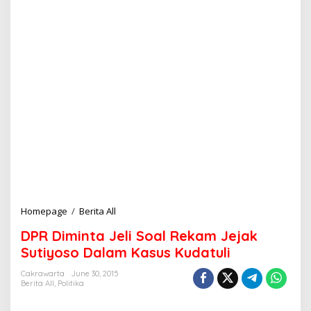
Homepage
/
Berita All
D
P
DPR Diminta Jeli Soal Rekam Jejak
R
D
Sutiyoso Dalam Kasus Kudatuli
i
m
Cakrawarta
June 30, 2015
Berita All
,
Politika
i
n