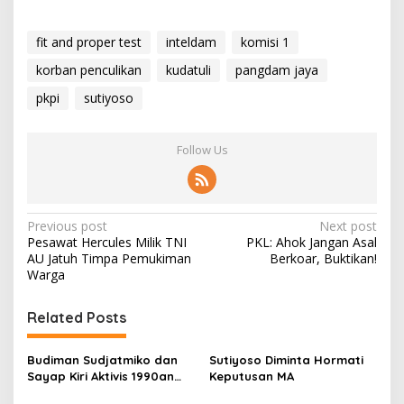
fit and proper test
inteldam
komisi 1
korban penculikan
kudatuli
pangdam jaya
pkpi
sutiyoso
Follow Us
P
Previous post
Next post
Pesawat Hercules Milik TNI
PKL: Ahok Jangan Asal
o
AU Jatuh Timpa Pemukiman
Berkoar, Buktikan!
s
Warga
t
Related Posts
n
a
Budiman Sudjatmiko dan
Sutiyoso Diminta Hormati
v
Sayap Kiri Aktivis 1990an
Keputusan MA
(Bag. 1)