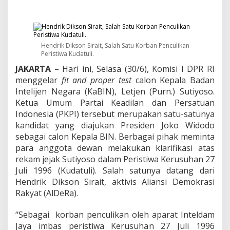
t
a
J
e
l
Hendrik Dikson Sirait, Salah Satu Korban Penculikan
i
Peristiwa Kudatuli.
S
o
JAKARTA
– Hari ini, Selasa (30/6), Komisi I DPR RI
a
menggelar
fit and proper test
calon Kepala Badan
l
Intelijen Negara (KaBIN), Letjen (Purn.) Sutiyoso.
R
Ketua Umum Partai Keadilan dan Persatuan
e
k
Indonesia (PKPI) tersebut merupakan satu-satunya
a
kandidat yang diajukan Presiden Joko Widodo
m
sebagai calon Kepala BIN. Berbagai pihak meminta
J
para anggota dewan melakukan klarifikasi atas
e
j
rekam jejak Sutiyoso dalam Peristiwa Kerusuhan 27
a
Juli 1996 (Kudatuli). Salah satunya datang dari
k
Hendrik Dikson Sirait, aktivis Aliansi Demokrasi
S
Rakyat (AlDeRa).
u
t
i
“Sebagai korban penculikan oleh aparat Inteldam
y
Jaya imbas peristiwa Kerusuhan 27 Juli 1996