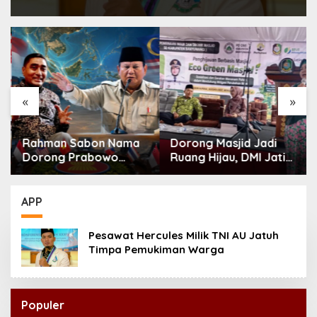
«
»
Rahman Sabon Nama
Dorong Masjid Jadi
Dorong Prabowo
Ruang Hijau, DMI Jatim
Perkuat Koordinasi
Tanam 300 Bibit
ASEAN Hadapi Dampak
Alpukat
Perang Iran-Israel
APP
Pesawat Hercules Milik TNI AU Jatuh
Timpa Pemukiman Warga
Populer