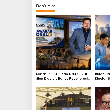
n
Don't Miss
Munas PERJASI dan APTAKSINDO
Bulan Da
Siap Digelar, Bahas Regenerasi
Digelar 
hingga Revisi AD/ART
Perkuat 
Berkelan