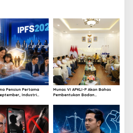
na Pensiun Pertama
Munas VI APKLI-P Akan Bahas
September, Industri
Pembentukan Badan
Ekosistem Pensiun
Perekonomian UMKM RI, Dinilai
jutan
Penting Hadapi Bonus Demografi