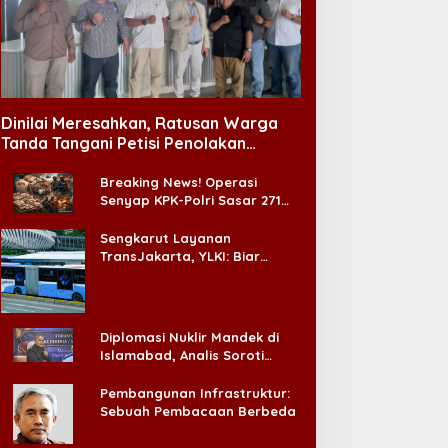
Dinilai Meresahkan, Ratusan Warga
Tanda Tangani Petisi Penolakan
Tempat Hiburan Malam di CitraLand
Breaking News! Operasi
Senyap KPK-Polri Sasar 271
Pabrik di Madura dan Akan
Ada ‘Badai Pemeriksaan’
Sengkarut Layanan
TransJakarta, YLKI: Biar
Cepat, Adakan Forum Dialog
Konsumen!
Diplomasi Nuklir Mandek di
Islamabad, Analis Soroti
Standar Ganda Washington
Pembangunan Infrastruktur:
Sebuah Pembacaan Berbeda