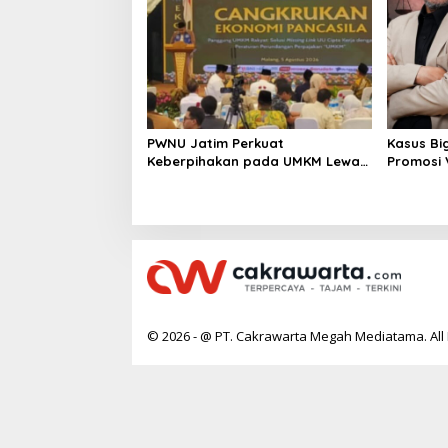
PWNU Jatim Perkuat
Kasus Bi
Keberpihakan pada UMKM Lewat
Promosi
Ekonomi Pancasila
Berpoten
© 2026 - @ PT. Cakrawarta Megah Mediatama. All 