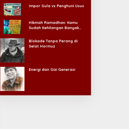
Impor Gula vs Penghuni Usus
Hikmah Ramadhan: Kamu
Sudah Kehilangan Banyak
Hal, Jangan Sampai
Kehilangan Diri Sendiri!
Blokade Tanpa Perang di
Selat Hormuz
Energi dan Gizi Generasi