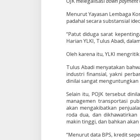
OJK melegalisasi
down payment
,
Y
Menurut Yayasan Lembaga Konsu
L
K
padahal secara substansial ideo
I
:
“Patut diduga sarat kepentinga
S
Harian YLKI, Tulus Abadi, dala
a
r
a
Oleh karena itu, YLKI mengriti
t
K
Tulus Abadi menyatakan bahwa
e
industri finansial, yakni perb
p
dinilai sangat menguntungkan 
e
n
t
Selain itu, POJK tersebut din
i
managemen transportasi publik
n
akan mengakibatkan penjuala
g
roda dua, dan dikhawatirkan 
a
n
makin tinggi, dan bahkan akan
I
n
“Menurut data BPS, kredit se
d