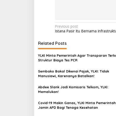
P
Previous post
Istana Pasir Itu Bernama Infrastrukt
o
s
Related Posts
t
n
YLKI Minta Pemerintah Agar Transparan Terka
Struktur Biaya Tes PCR
a
v
Sembako Bakal Dikenai Pajak, YLKI: Tidak
Manusiawi, Karenanya Batalkan!
i
g
Abdee Slank Jadi Komisaris Telkom, YLKI:
a
Memalukan!
t
Covid-19 Makin Ganas, YLKI Minta Pemerintah
i
Jamin APD Bagi Tenaga Kesehatan
o