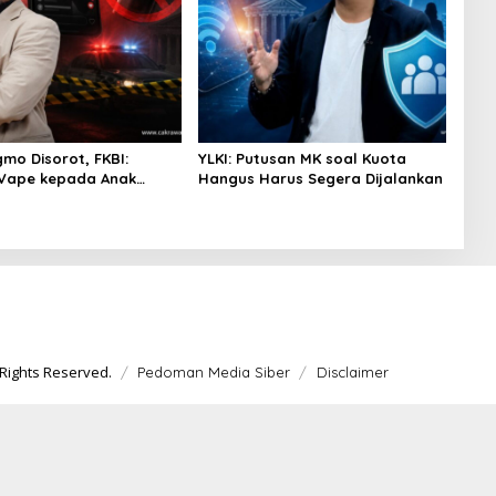
gmo Disorot, FKBI:
YLKI: Putusan MK soal Kuota
 Vape kepada Anak
Hangus Harus Segera Dijalankan
si Masuk Ranah Pidana
Rights Reserved.
Pedoman Media Siber
Disclaimer