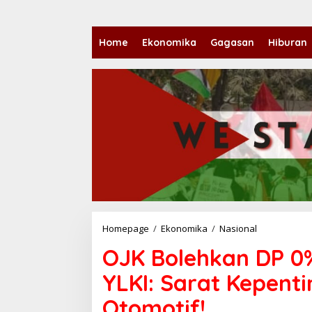
Home
Ekonomika
Gagasan
Hiburan
Homepage
/
Ekonomika
/
Nasional
O
J
OJK Bolehkan DP 0
K
B
YLKI: Sarat Kepenti
o
l
Otomotif!
e