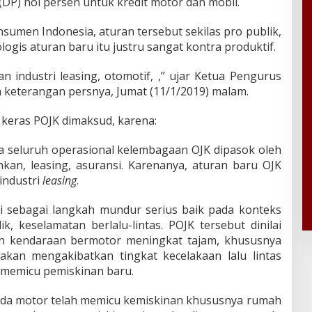
(DP) nol persen untuk kredit motor dan mobil.
men Indonesia, aturan tersebut sekilas pro publik,
logis aturan baru itu justru sangat kontra produktif.
n industri leasing, otomotif, ,” ujar Ketua Pengurus
m keterangan persnya, Jumat (11/1/2019) malam.
k keras POJK dimaksud, karena:
 seluruh operasional kelembagaan OJK dipasok oleh
ankan, leasing, asuransi. Karenanya, aturan baru OJK
industri
leasing
.
ilai sebagai langkah mundur serius baik pada konteks
, keselamatan berlalu-lintas. POJK tersebut dinilai
n kendaraan bermotor meningkat tajam, khususnya
akan mengakibatkan tingkat kecelakaan lalu lintas
 memicu pemiskinan baru.
peda motor telah memicu kemiskinan khususnya rumah