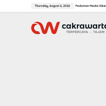
S
k
Thursday, August 6, 2026
Pedoman Media Sibe
i
p
t
o
c
o
n
t
e
n
t