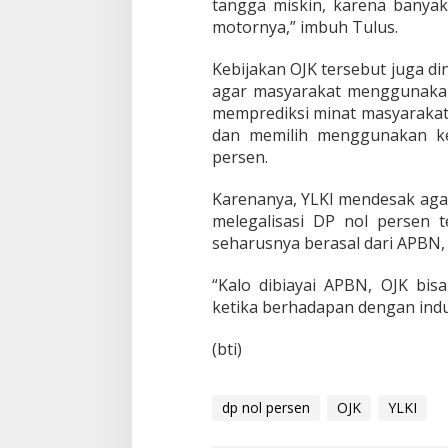
tangga miskin, karena banyak
u
motornya,” imbuh Tulus.
s
t
r
Kebijakan OJK tersebut juga di
i
agar masyarakat menggunakan
L
memprediksi minat masyarak
e
dan memilih menggunakan ke
a
s
persen.
i
n
Karenanya, YLKI mendesak ag
g
melegalisasi DP nol persen t
d
seharusnya berasal dari APBN, b
a
n
O
“Kalo dibiayai APBN, OJK bisa
t
ketika berhadapan dengan indus
o
m
(bti)
o
t
i
f
dp nol persen
OJK
YLKI
!