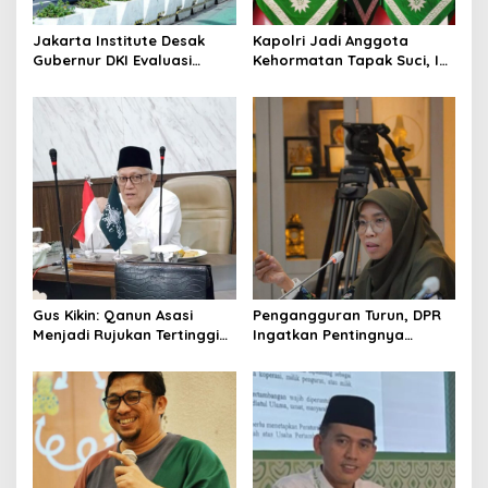
o
Jakarta Institute Desak
Kapolri Jadi Anggota
n
Gubernur DKI Evaluasi
Kehormatan Tapak Suci, Ini
Transjakarta soal
Pesannya untuk Kader
Penumpang Diturunkan
Gus Kikin: Qanun Asasi
Pengangguran Turun, DPR
Menjadi Rujukan Tertinggi
Ingatkan Pentingnya
NU, Melampaui AD/ART
Menciptakan Pekerjaan
yang Layak