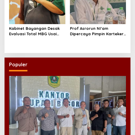
Kabinet Bayangan Desak
Prof Asrorun Ni’am
Evaluasi Total MBG Usai
Dipercaya Pimpin Karteker
Rentetan Keracunan
PWNU Jambi, Dinilai Simbol
Massal
Regenerasi Kepemimpinan
NU
Populer