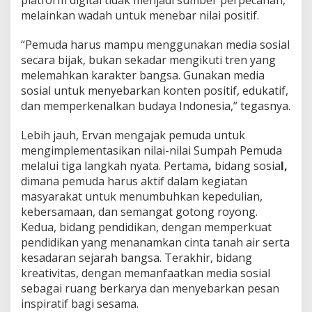
platform digital tidak menjadi sumber perpecahan,
E
melainkan wadah untuk menebar nilai positif.
r
a
D
“Pemuda harus mampu menggunakan media sosial
i
secara bijak, bukan sekadar mengikuti tren yang
g
melemahkan karakter bangsa. Gunakan media
i
sosial untuk menyebarkan konten positif, edukatif,
t
a
dan memperkenalkan budaya Indonesia,” tegasnya.
l
Lebih jauh, Ervan mengajak pemuda untuk
mengimplementasikan nilai-nilai Sumpah Pemuda
melalui tiga langkah nyata. Pertama
,
bidang sosia
l,
dimana pemuda harus aktif dalam kegiatan
masyarakat untuk menumbuhkan kepedulian,
kebersamaan, dan semangat gotong royong.
Kedua, bidang pendidikan, dengan memperkuat
pendidikan yang menanamkan cinta tanah air serta
kesadaran sejarah bangsa. Terakhir, bidang
kreativitas, dengan memanfaatkan media sosial
sebagai ruang berkarya dan menyebarkan pesan
inspiratif bagi sesama.