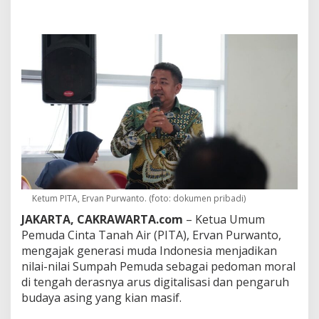
A
A
j
a
k
P
e
m
u
d
a
J
a
d
i
k
Ketum PITA, Ervan Purwanto. (foto: dokumen pribadi)
a
n
JAKARTA, CAKRAWARTA.com
– Ketua Umum
S
Pemuda Cinta Tanah Air (PITA), Ervan Purwanto,
u
mengajak generasi muda Indonesia menjadikan
m
nilai-nilai Sumpah Pemuda sebagai pedoman moral
p
di tengah derasnya arus digitalisasi dan pengaruh
a
h
budaya asing yang kian masif.
P