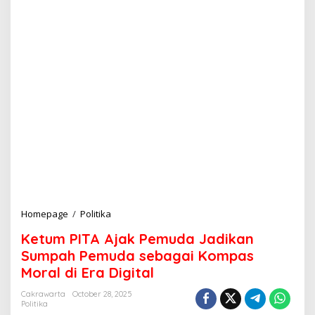
Homepage
/
Politika
K
e
Ketum PITA Ajak Pemuda Jadikan
t
u
Sumpah Pemuda sebagai Kompas
m
Moral di Era Digital
P
I
Cakrawarta
October 28, 2025
T
Politika