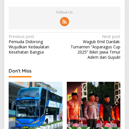
Follow Us
P
Previous post
Next post
Pemuda Didorong
Wagub Emil Dardak:
o
Wujudkan Kedaulatan
Turnamen “Asparagus Cup
s
Kesehatan Bangsa
2025” Bikin Jawa Timur
Adem dan Guyub!
t
n
Don't Miss
a
v
i
g
a
t
i