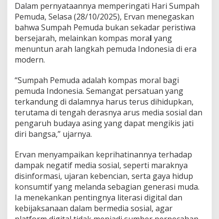
e
Dalam pernyataannya memperingati Hari Sumpah
m
Pemuda, Selasa (28/10/2025), Ervan menegaskan
u
bahwa Sumpah Pemuda bukan sekadar peristiwa
d
a
bersejarah, melainkan kompas mora
l
yang
s
menuntun arah langkah pemuda Indonesia di era
e
modern.
b
a
“Sumpah Pemuda adalah kompas moral bagi
g
a
pemuda Indonesia. Semangat persatuan yang
i
terkandung di dalamnya harus terus dihidupkan,
K
terutama di tengah derasnya arus media sosial dan
o
pengaruh budaya asing yang dapat mengikis jati
m
p
diri bangsa,” ujarnya.
a
s
Ervan menyampaikan keprihatinannya terhadap
M
dampak negatif media sosial, seperti maraknya
o
disinformasi, ujaran kebencian, serta gaya hidup
r
a
konsumtif yang melanda sebagian generasi muda.
l
Ia menekankan pentingnya literasi digital dan
d
kebijaksanaan dalam bermedia sosial, agar
i