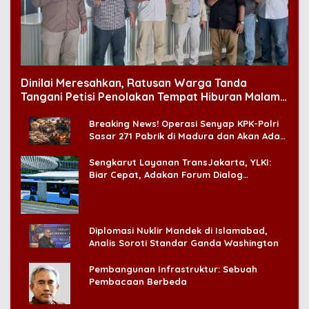
Dinilai Meresahkan, Ratusan Warga Tanda
Tangani Petisi Penolakan Tempat Hiburan Malam
di CitraLand
Breaking News! Operasi Senyap KPK-Polri
Sasar 271 Pabrik di Madura dan Akan Ada
‘Badai Pemeriksaan’
Sengkarut Layanan TransJakarta, YLKI:
Biar Cepat, Adakan Forum Dialog
Konsumen!
Diplomasi Nuklir Mandek di Islamabad,
Analis Soroti Standar Ganda Washington
Pembangunan Infrastruktur: Sebuah
Pembacaan Berbeda