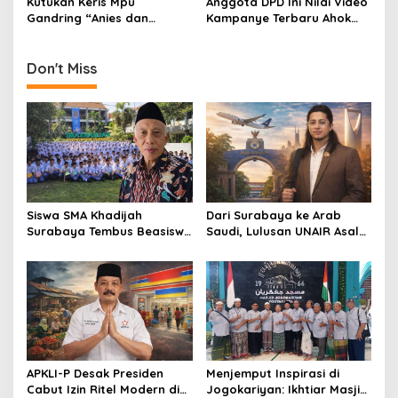
Kutukan Keris Mpu
Anggota DPD Ini Nilai Video
o
Gandring “Anies dan
Kampanye Terbaru Ahok
n
Jokowi”
Sebagai Fitnah
Don't Miss
Siswa SMA Khadijah
Dari Surabaya ke Arab
Surabaya Tembus Beasiswa
Saudi, Lulusan UNAIR Asal
Rusia, 66% Lolos PTN lewat
Pakistan Ini Tembus Industri
Jalur Prestasi
Kreatif Global
APKLI-P Desak Presiden
Menjemput Inspirasi di
Cabut Izin Ritel Modern di
Jogokariyan: Ikhtiar Masjid