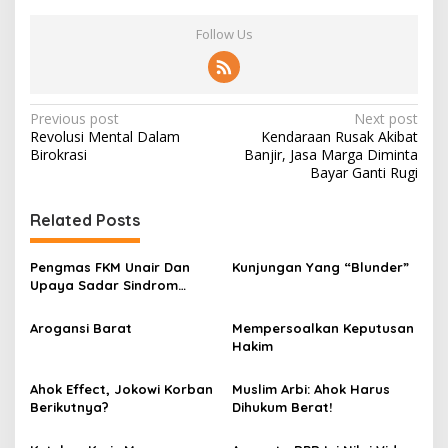
Follow Us
P
Previous post
Next post
Revolusi Mental Dalam
Kendaraan Rusak Akibat
o
Birokrasi
Banjir, Jasa Marga Diminta
s
Bayar Ganti Rugi
t
Related Posts
n
a
Pengmas FKM Unair Dan
Kunjungan Yang “Blunder”
v
Upaya Sadar Sindrom
Metabolik
i
Arogansi Barat
Mempersoalkan Keputusan
g
Hakim
a
Ahok Effect, Jokowi Korban
Muslim Arbi: Ahok Harus
t
Berikutnya?
Dihukum Berat!
i