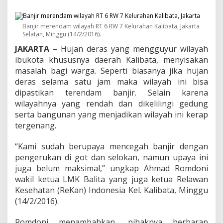
a
d
a
Banjir merendam wilayah RT 6 RW 7 Kelurahan Kalibata, Jakarta
p
Selatan, Minggu (14/2/2016).
i
B
JAKARTA
– Hujan deras yang mengguyur wilayah
a
ibukota khususnya daerah Kalibata, menyisakan
n
masalah bagi warga. Seperti biasanya jika hujan
j
deras selama satu jam maka wilayah ini bisa
i
r
dipastikan terendam banjir. Selain karena
,
wilayahnya yang rendah dan dikelilingi gedung
W
serta bangunan yang menjadikan wilayah ini kerap
a
tergenang.
r
g
a
“Kami sudah berupaya mencegah banjir dengan
K
pengerukan di got dan selokan, namun upaya ini
a
juga belum maksimal,” ungkap Ahmad Romdoni
l
wakil ketua LMK Balita yang juga ketua Relawan
i
b
Kesehatan (ReKan) Indonesia Kel. Kalibata, Minggu
a
(14/2/2016).
t
a
Romdoni menambahkan, pihaknya berharap