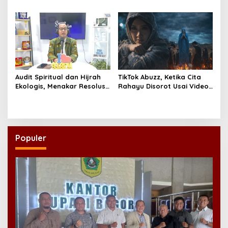
Desa, Soroti Nasib Warung
Hikmatul Hakim
Rakyat
Mewujudkan Manajemen
Berbasis Umat
Audit Spiritual dan Hijrah
TikTok Abuzz, Ketika Cita
Ekologis, Menakar Resolusi
Rahayu Disorot Usai Video
Indonesia 2026
Klip “Niscaya Nirkala”
Dinilai Mencekam
Populer