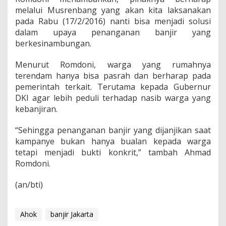
T
melalui Musrenbang yang akan kita laksanakan
a
g
pada Rabu (17/2/2016) nanti bisa menjadi solusi
i
dalam upaya penanganan banjir yang
h
berkesinambungan.
J
a
Menurut Romdoni, warga yang rumahnya
n
j
terendam hanya bisa pasrah dan berharap pada
i
pemerintah terkait. Terutama kepada Gubernur
K
DKI agar lebih peduli terhadap nasib warga yang
a
kebanjiran.
m
p
a
“Sehingga penanganan banjir yang dijanjikan saat
n
kampanye bukan hanya bualan kepada warga
y
tetapi menjadi bukti konkrit,” tambah Ahmad
e
Romdoni.
A
h
o
(an/bti)
k
Ahok
banjir Jakarta