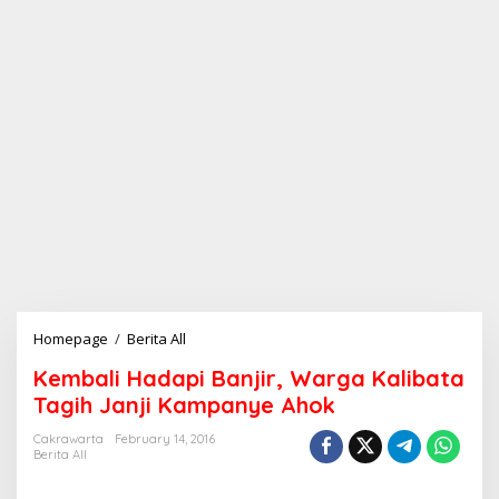
Homepage
/
Berita All
K
e
Kembali Hadapi Banjir, Warga Kalibata
m
b
Tagih Janji Kampanye Ahok
a
l
Cakrawarta
February 14, 2016
Berita All
i
H