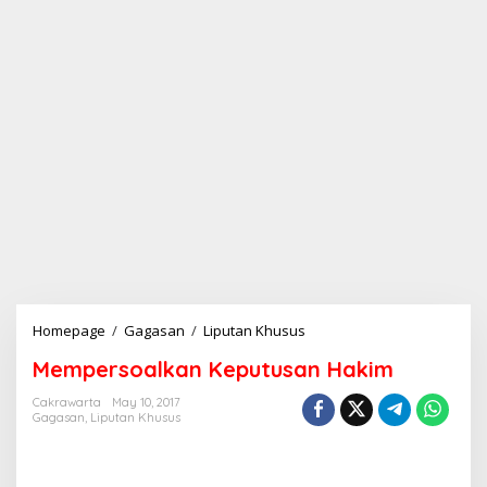
Homepage
/
Gagasan
/
Liputan Khusus
M
e
Mempersoalkan Keputusan Hakim
m
p
Cakrawarta
May 10, 2017
e
Gagasan
,
Liputan Khusus
r
s
o