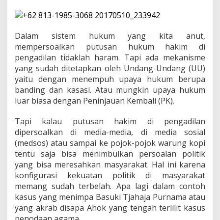
a
l
k
a
Dalam sistem hukum yang kita anut,
n
K
mempersoalkan putusan hukum hakim di
e
pengadilan tidaklah haram. Tapi ada mekanisme
p
yang sudah ditetapkan oleh Undang-Undang (UU)
u
yaitu dengan menempuh upaya hukum berupa
t
u
banding dan kasasi. Atau mungkin upaya hukum
s
luar biasa dengan Peninjauan Kembali (PK).
a
n
Tapi kalau putusan hakim di pengadilan
H
dipersoalkan di media-media, di media sosial
a
k
(medsos) atau sampai ke pojok-pojok warung kopi
i
tentu saja bisa menimbulkan persoalan politik
m
yang bisa meresahkan masyarakat. Hal ini karena
konfigurasi kekuatan politik di masyarakat
memang sudah terbelah. Apa lagi dalam contoh
kasus yang menimpa Basuki Tjahaja Purnama atau
yang akrab disapa Ahok yang tengah terlilit kasus
penodaan agama.