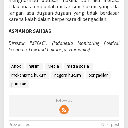
menghormati putusan hakim. Dan jika merasa
tidak puas tempuhlah mekanisme hukum yang ada.
Jangan ada dugaan-dugaan yang tidak berdasar
karena kalah dalam berperkara di pengadilan.
ASPIANOR SAHBAS
Direktur IMPEACH (Indonesia Monitoring Political
Economic Law and Culture for Humanity)
Ahok
hakim
Media
media sosial
mekanisme hukum
negara hukum
pengadilan
putusan
Follow Us
P
Previous post
Next post