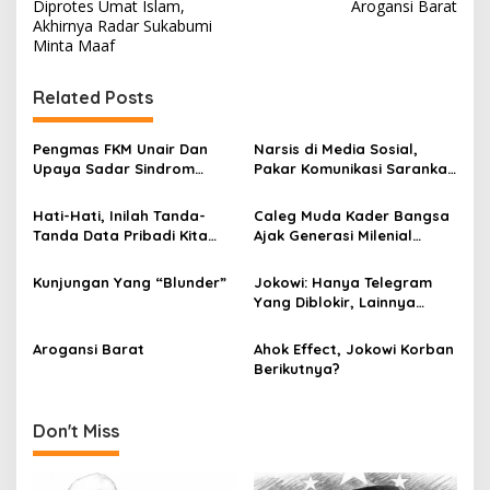
Diprotes Umat Islam,
Arogansi Barat
o
Akhirnya Radar Sukabumi
s
Minta Maaf
t
Related Posts
n
a
Pengmas FKM Unair Dan
Narsis di Media Sosial,
v
Upaya Sadar Sindrom
Pakar Komunikasi Sarankan
Metabolik
Berhati-Hati
i
Hati-Hati, Inilah Tanda-
Caleg Muda Kader Bangsa
g
Tanda Data Pribadi Kita
Ajak Generasi Milenial
Telah “Dicuri”
Memudakan Politik
a
Indonesia
Kunjungan Yang “Blunder”
Jokowi: Hanya Telegram
t
Yang Diblokir, Lainnya
i
Tidak!
Arogansi Barat
Ahok Effect, Jokowi Korban
o
Berikutnya?
n
Don't Miss