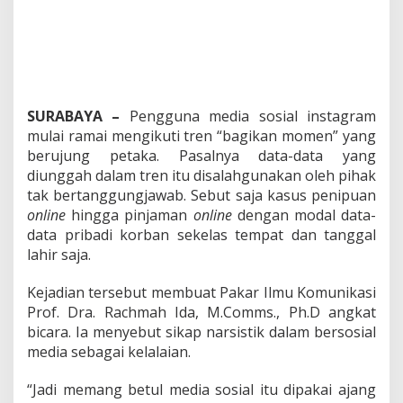
d
i
a
S
o
s
i
SURABAYA
–
Pengguna media sosial instagram
a
l
mulai ramai mengikuti tren “bagikan momen” yang
,
berujung petaka. Pasalnya data-data yang
P
diunggah dalam tren itu disalahgunakan oleh pihak
a
tak bertanggungjawab. Sebut saja kasus penipuan
k
online
hingga pinjaman
online
dengan modal data-
a
r
data pribadi korban sekelas tempat dan tanggal
K
lahir saja.
o
m
Kejadian tersebut membuat Pakar Ilmu Komunikasi
u
Prof. Dra. Rachmah Ida, M.Comms., Ph.D angkat
n
i
bicara. Ia menyebut sikap narsistik dalam bersosial
k
media sebagai kelalaian.
a
s
“Jadi memang betul media sosial itu dipakai ajang
i