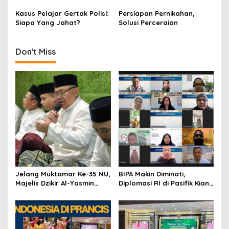
Pengunjung
t
Kasus Pelajar Gertak Polisi:
Persiapan Pernikahan,
i
Siapa Yang Jahat?
Solusi Perceraian
o
n
Don't Miss
Jelang Muktamar Ke-35 NU,
BIPA Makin Diminati,
Majelis Dzikir Al-Yasmin
Diplomasi RI di Pasifik Kian
Gelar Doa Bersama untuk
Menguat
Persatuan Bangsa