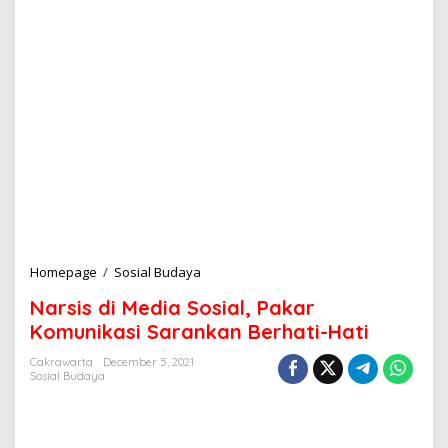
Homepage
/
Sosial Budaya
N
a
Narsis di Media Sosial, Pakar
r
s
Komunikasi Sarankan Berhati-Hati
i
s
Cakrawarta
December 5, 2021
Sosial Budaya
d
i
M
e