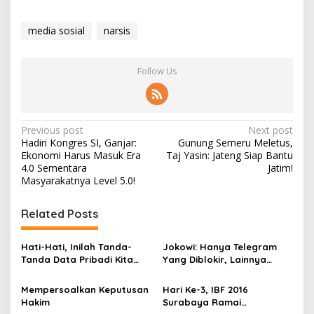
media sosial
narsis
Follow Us
P
Previous post
Next post
Hadiri Kongres SI, Ganjar:
Gunung Semeru Meletus,
o
Ekonomi Harus Masuk Era
Taj Yasin: Jateng Siap Bantu
s
4.0 Sementara
Jatim!
Masyarakatnya Level 5.0!
t
n
Related Posts
a
v
Hati-Hati, Inilah Tanda-
Jokowi: Hanya Telegram
Tanda Data Pribadi Kita
Yang Diblokir, Lainnya
i
Telah “Dicuri”
Tidak!
g
Mempersoalkan Keputusan
Hari Ke-3, IBF 2016
Hakim
Surabaya Ramai
a