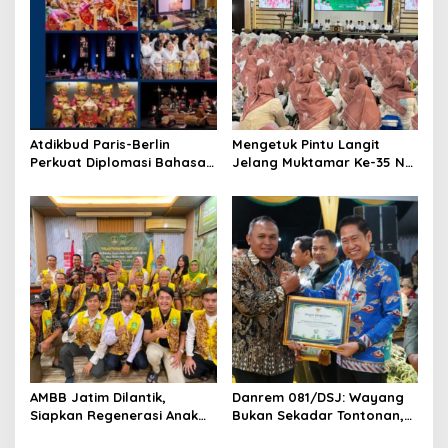
Atdikbud Paris-Berlin
Mengetuk Pintu Langit
Perkuat Diplomasi Bahasa
Jelang Muktamar Ke-35 NU,
Indonesia di Eropa
800 Nahdliyin Bermunajat
di Surabaya
AMBB Jatim Dilantik,
Danrem 081/DSJ: Wayang
Siapkan Regenerasi Anak
Bukan Sekadar Tontonan,
Muda Banjar di Perantauan
tetapi Juga Penjaga Nilai