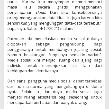
narsis. Karena kita menyimpan memori-memori
S
a
masa lalu secara gratis menggunakan
r
penyimpanan
cloud
. Dari situ konsekuensinya
a
orang menggunakan data kita. Itu juga karena kita
n
sendiri
kan
yang mengunggah data-data tersebut,”
k
a
paparnya, Sabtu (4/12/2021) malam.
n
B
Rachmah Ida menjelaskan, media sosial dulunya
e
diciptakan sebagai penghubung bagi
r
penggunanya untuk membangun jejaring sosial.
h
a
Namun belakangan fungsinya semakin variatif.
t
Media sosial kini menjadi ruang dan ajang bagi
i
individu untuk menunjukkan sisi lain dari
-
kehidupan dan identitasnya.
H
a
t
Dari sana, pengguna media sosial dapat terbebas
i
dari norma-norma yang mengekangnya di dunia
nyata. Selain itu, lanjutnya, media sosial juga
menjadi ruang eksistensi bagi seseorang untuk
mendapatkan perhatian dari banyak orang.