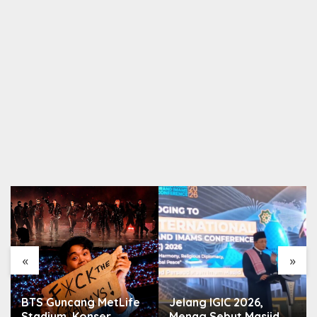
«
»
BTS Guncang MetLife
Jelang IGIC 2026,
Stadium, Konser
Menag Sebut Masjid