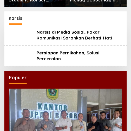
Perdana Tur Dunia
Indonesia Dikagumi
‘ARIRANG’ Diselimuti
Dunia
Dukungan untuk
narsis
Boikot Grammy
Narsis di Media Sosial, Pakar
Komunikasi Sarankan Berhati-Hati
Persiapan Pernikahan, Solusi
Perceraian
Populer