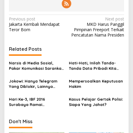
P
Previous post
Next post
Jakarta Kembali Mendapat
MKD Harus Panggil
o
Teror Bom
Pimpinan Freeport Terkait
s
Pencatutan Nama Presiden
t
Related Posts
n
a
Narsis di Media Sosial,
Hati-Hati, Inilah Tanda-
v
Pakar Komunikasi Sarankan
Tanda Data Pribadi Kita
Berhati-Hati
Telah “Dicuri”
i
Jokowi: Hanya Telegram
Mempersoalkan Keputusan
g
Yang Diblokir, Lainnya
Hakim
Tidak!
a
Hari Ke-3, IBF 2016
Kasus Pelajar Gertak Polisi:
t
Surabaya Ramai
Siapa Yang Jahat?
i
Pengunjung
o
Don't Miss
n