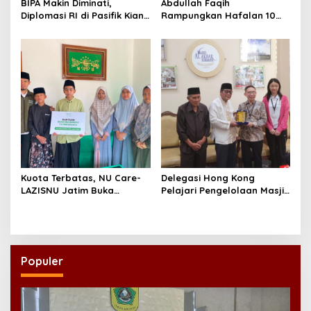
BIPA Makin Diminati,
Abdullah Faqih
Diplomasi RI di Pasifik Kian
Rampungkan Hafalan 10
Menguat
Juz, Jadi Inspirasi Siswa
Tahfidz
Kuota Terbatas, NU Care-
Delegasi Hong Kong
LAZISNU Jatim Buka
Pelajari Pengelolaan Masjid
Beasiswa Tahfidz 2026
Al-Akbar Surabaya
Populer