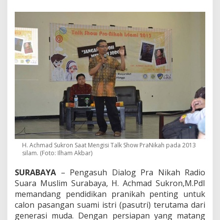
n
P
e
r
n
i
k
a
h
a
n
,
S
o
l
u
s
H. Achmad Sukron Saat Mengisi Talk Show PraNikah pada 2013
i
silam. (Foto: Ilham Akbar)
P
e
SURABAYA
– Pengasuh Dialog Pra Nikah Radio
r
Suara Muslim Surabaya, H. Achmad Sukron,M.PdI
c
memandang pendidikan pranikah penting untuk
e
r
calon pasangan suami istri (pasutri) terutama dari
a
generasi muda. Dengan persiapan yang matang