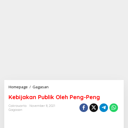
Homepage
/
Gagasan
K
e
Kebijakan Publik Oleh Peng-Peng
b
i
Cakrawarta
November 8, 2021
j
Gagasan
a
k
a