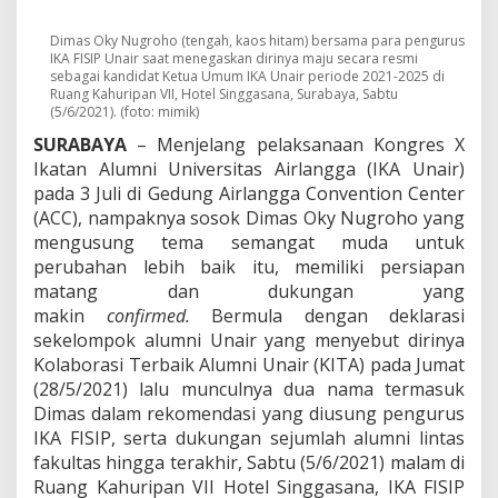
n
S
o
Dimas Oky Nugroho (tengah, kaos hitam) bersama para pengurus
IKA FISIP Unair saat menegaskan dirinya maju secara resmi
l
sebagai kandidat Ketua Umum IKA Unair periode 2021-2025 di
i
Ruang Kahuripan VII, Hotel Singgasana, Surabaya, Sabtu
d
(5/6/2021). (foto: mimik)
U
s
SURABAYA
– Menjelang pelaksanaan Kongres X
u
Ikatan Alumni Universitas Airlangga (IKA Unair)
n
pada 3 Juli di Gedung Airlangga Convention Center
g
(ACC), nampaknya sosok Dimas Oky Nugroho yang
D
mengusung tema semangat muda untuk
i
m
perubahan lebih baik itu, memiliki persiapan
a
matang dan dukungan yang
s
makin
confirmed.
Bermula dengan deklarasi
O
sekelompok alumni Unair yang menyebut dirinya
k
y
Kolaborasi Terbaik Alumni Unair (KITA) pada Jumat
J
(28/5/2021) lalu munculnya dua nama termasuk
a
Dimas dalam rekomendasi yang diusung pengurus
d
IKA FISIP, serta dukungan sejumlah alumni lintas
i
fakultas hingga terakhir, Sabtu (5/6/2021) malam di
K
e
Ruang Kahuripan VII Hotel Singgasana, IKA FISIP