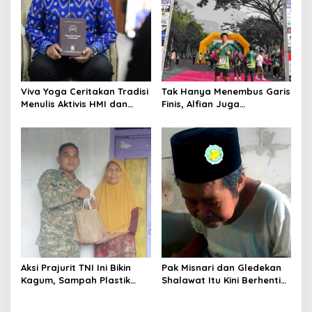
Viva Yoga Ceritakan Tradisi
Tak Hanya Menembus Garis
Menulis Aktivis HMI dan
Finis, Alfian Juga
Lahirnya Dua Buku
Menembus Sekolah Impian
Aksi Prajurit TNI Ini Bikin
Pak Misnari dan Gledekan
Kagum, Sampah Plastik
Shalawat Itu Kini Berhenti
Disulap Jadi Sembako
Berjalan
untuk Lansia