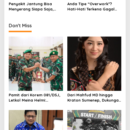
o
Pemkot Surabaya
Penyakit Jantung Bisa
Anda Tipe “Overwork”?
n
Menyerang Siapa Saja,
Hati-Hati Terkena Gagal
Waspadai Gejalanya!
Jantung!
Don't Miss
Pamit dari Korem 081/DSJ,
Dari Mahfud MD hingga
Letkol Meina Helmi:
Kraton Sumenep, Dukungan
Dukungan Anggota Jadi
Mengalir untuk Finalis
Kunci Keberhasilan Tugas
Indonesia’s Girl 2026 Asal
Jawa Timur