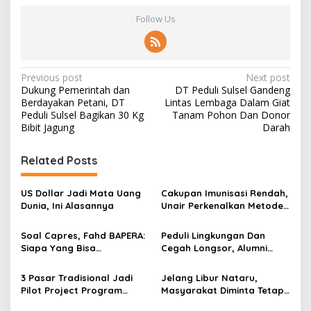
Follow Us
P
Previous post
Next post
Dukung Pemerintah dan
DT Peduli Sulsel Gandeng
o
Berdayakan Petani, DT
Lintas Lembaga Dalam Giat
s
Peduli Sulsel Bagikan 30 Kg
Tanam Pohon Dan Donor
Bibit Jagung
Darah
t
n
Related Posts
a
v
US Dollar Jadi Mata Uang
Cakupan Imunisasi Rendah,
Dunia, Ini Alasannya
Unair Perkenalkan Metode
i
HCD Pada Pondok
g
Pesantren di Madura
Soal Capres, Fahd BAPERA:
Peduli Lingkungan Dan
Siapa Yang Bisa
Cegah Longsor, Alumni
a
Mewujudkan Dua Hal Ini?
Unair Hijaukan Gunung
t
Budheg
3 Pasar Tradisional Jadi
Jelang Libur Nataru,
i
Pilot Project Program
Masyarakat Diminta Tetap
Bebas Kantong Plastik
Taati Prokes