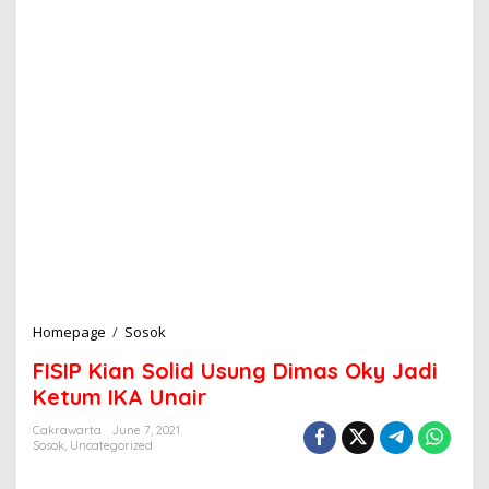
Homepage
/
Sosok
F
I
FISIP Kian Solid Usung Dimas Oky Jadi
S
I
Ketum IKA Unair
P
K
Cakrawarta
June 7, 2021
Sosok
,
Uncategorized
i
a