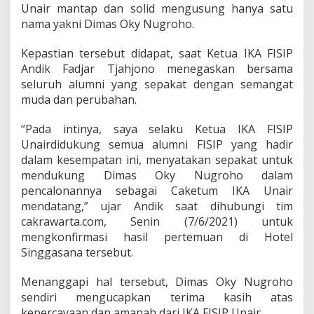
t
Unair mantap dan solid mengusung hanya satu
u
nama yakni Dimas Oky Nugroho.
m
I
Kepastian tersebut didapat, saat Ketua IKA FISIP
K
A
Andik Fadjar Tjahjono menegaskan bersama
U
seluruh alumni yang sepakat dengan semangat
n
muda dan perubahan.
a
i
“Pada intinya, saya selaku Ketua IKA FISIP
r
Unairdidukung semua alumni FISIP yang hadir
dalam kesempatan ini, menyatakan sepakat untuk
mendukung Dimas Oky Nugroho dalam
pencalonannya sebagai Caketum IKA Unair
mendatang,” ujar Andik saat dihubungi tim
cakrawarta.com, Senin (7/6/2021) untuk
mengkonfirmasi hasil pertemuan di Hotel
Singgasana tersebut.
Menanggapi hal tersebut, Dimas Oky Nugroho
sendiri mengucapkan terima kasih atas
kepercayaan dan amanah dari IKA FISIP Unair.