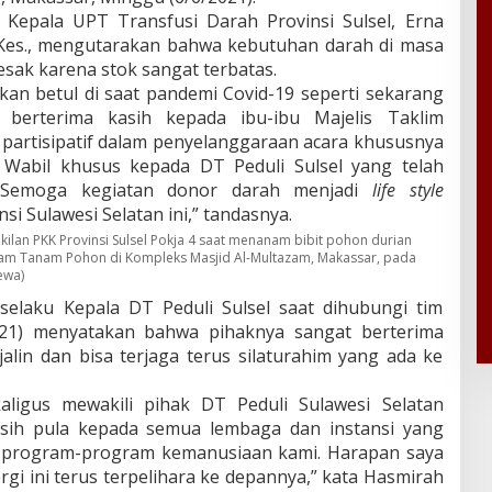
Kepala UPT Transfusi Darah Provinsi Sulsel, Erna
.Kes., mengutarakan bahwa kebutuhan darah di masa
ak karena stok sangat terbatas.
hkan betul di saat pandemi Covid-19 seperti sekarang
t berterima kasih kepada ibu-ibu Majelis Taklim
 partisipatif dalam penyelanggaraan acara khususnya
Wabil khusus kepada DT Peduli Sulsel yang telah
i. Semoga kegiatan donor darah menjadi
life style
i Sulawesi Selatan ini,” tandasnya.
ilan PKK Provinsi Sulsel Pokja 4 saat menanam bibit pohon durian
ram Tanam Pohon di Kompleks Masjid Al-Multazam, Makassar, pada
ewa)
selaku Kepala DT Peduli Sulsel saat dihubungi tim
2021) menyatakan bahwa pihaknya sangat berterima
jalin dan bisa terjaga terus silaturahim yang ada ke
aligus mewakili pihak DT Peduli Sulawesi Selatan
sih pula kepada semua lembaga dan instansi yang
 program-program kemanusiaan kami. Harapan saya
rgi ini terus terpelihara ke depannya,” kata Hasmirah