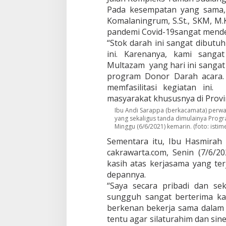
g
Pada kesempatan yang sama, 
a
Komalaningrum, S.St., SKM, M
D
pandemi Covid-19sangat mendes
a
l
“Stok darah ini sangat dibutu
a
ini. Karenanya, kami sanga
m
Multazam yang hari ini sangat
G
program Donor Darah acara. 
i
a
memfasilitasi kegiatan in
t
masyarakat khususnya di Provins
T
Ibu Andi Sarappa (berkacamata) perwak
a
yang sekaligus tanda dimulainya Prog
n
Minggu (6/6/2021) kemarin. (foto: istim
a
Sementara itu, Ibu Hasmirah 
m
P
cakrawarta.com, Senin (7/6/
o
kasih atas kerjasama yang ter
h
depannya.
o
“Saya secara pribadi dan sek
n
D
sungguh sangat berterima ka
a
berkenan bekerja sama dalam
n
tentu agar silaturahim dan sine
D