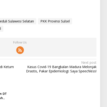
eduli Sulawesi Selatan
PKK Provinsi Sulsel
l
Follow Us
Next post
adi Ketum
Kasus Covid-19 Bangkalan Madura Melonjak
Drastis, Pakar Epidemiologi: Saya Speechless!
n DT
uh