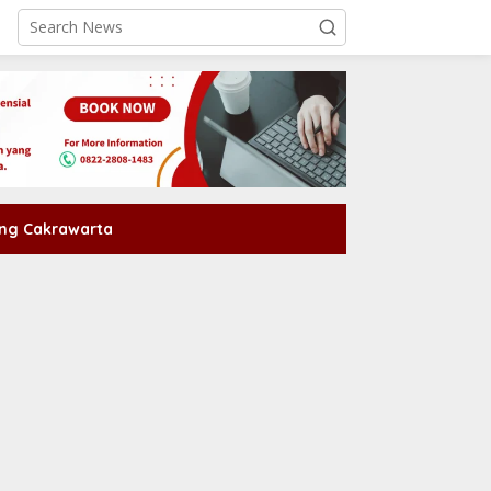
ng Cakrawarta