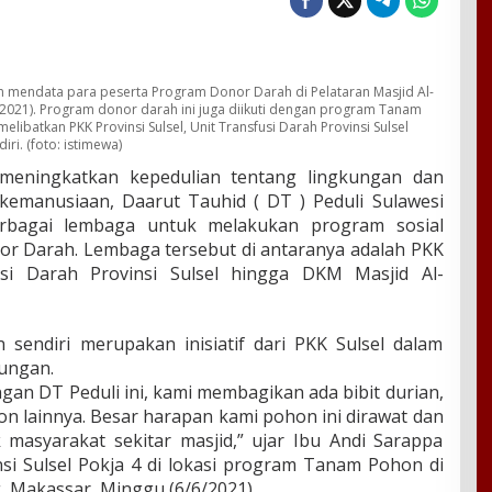
an mendata para peserta Program Donor Darah di Pelataran Masjid Al-
/2021). Program donor darah ini juga diikuti dengan program Tanam
libatkan PKK Provinsi Sulsel, Unit Transfusi Darah Provinsi Sulsel
ri. (foto: istimewa)
eningkatkan kepedulian tentang lingkungan dan
emanusiaan, Daarut Tauhid ( DT ) Peduli Sulawesi
berbagai lembaga untuk melakukan program sosial
 Darah. Lembaga tersebut di antaranya adalah PKK
fusi Darah Provinsi Sulsel hingga DKM Masjid Al-
endiri merupakan inisiatif dari PKK Sulsel dalam
kungan.
an DT Peduli ini, kami membagikan ada bibit durian,
n lainnya. Besar harapan kami pohon ini dirawat dan
 masyarakat sekitar masjid,” ujar Ibu Andi Sarappa
si Sulsel Pokja 4 di lokasi program Tanam Pohon di
 Makassar, Minggu (6/6/2021).