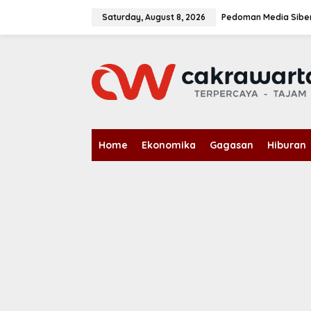
S
k
Saturday, August 8, 2026
Pedoman Media Sibe
i
p
t
o
c
o
n
t
e
n
Home
Ekonomika
Gagasan
Hiburan
t