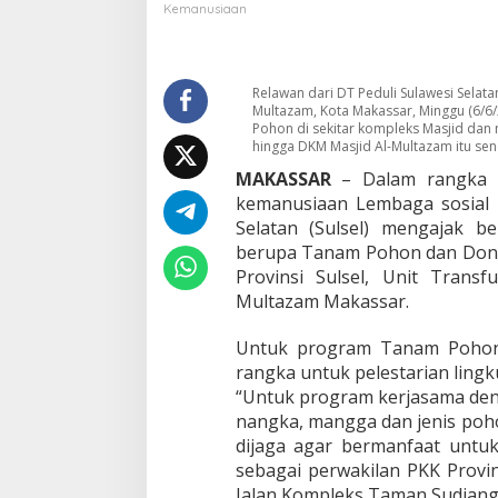
i
Kemanusiaan
S
u
l
s
Relawan dari DT Peduli Sulawesi Selat
e
Multazam, Kota Makassar, Minggu (6/6
l
Pohon di sekitar kompleks Masjid dan me
hingga DKM Masjid Al-Multazam itu sendi
G
a
MAKASSAR
– Dalam rangka m
n
kemanusiaan Lembaga sosial k
d
Selatan (Sulsel) mengajak 
e
n
berupa Tanam Pohon dan Donor
g
Provinsi Sulsel, Unit Trans
L
Multazam Makassar.
i
n
Untuk program Tanam Pohon s
t
a
rangka untuk pelestarian ling
s
“Untuk program kerjasama deng
L
nangka, mangga dan jenis poho
e
dijaga agar bermanfaat untuk
m
b
sebagai perwakilan PKK Provin
a
Jalan Kompleks Taman Sudiang,