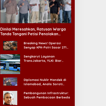
Dinilai Meresahkan, Ratusan Warga
Tanda Tangani Petisi Penolakan
Tempat Hiburan Malam di CitraLand
Breaking News! Operasi
Senyap KPK-Polri Sasar 271
Pabrik di Madura dan Akan
Ada ‘Badai Pemeriksaan’
Sengkarut Layanan
TransJakarta, YLKI: Biar
Cepat, Adakan Forum Dialog
Konsumen!
Diplomasi Nuklir Mandek di
Islamabad, Analis Soroti
Standar Ganda Washington
Pembangunan Infrastruktur:
Sebuah Pembacaan Berbeda