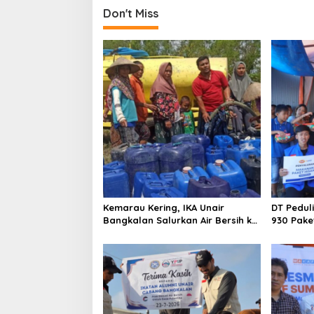
i
Don't Miss
g
a
t
i
o
n
Kemarau Kering, IKA Unair
DT Pedul
Bangkalan Salurkan Air Bersih ke
930 Pake
Dua Desa
Kebakara