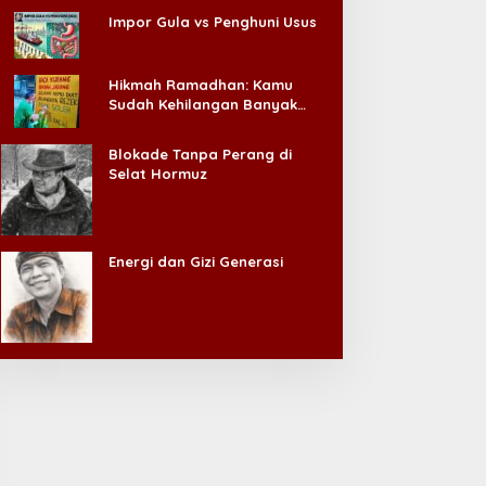
Impor Gula vs Penghuni Usus
Hikmah Ramadhan: Kamu
Sudah Kehilangan Banyak
Hal, Jangan Sampai
Kehilangan Diri Sendiri!
Blokade Tanpa Perang di
Selat Hormuz
Energi dan Gizi Generasi