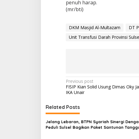
penuh harap.
o
(mr/bti)
n
o
r
D
DKM Masjid Al-Multazam
DT P
a
r
Unit Transfusi Darah Provinsi Sulse
a
h
P
Previous post
FISIP Kian Solid Usung Dimas Oky J
o
IKA Unair
s
t
Related Posts
n
Jelang Lebaran, BTPN Syariah Sinergi Denga
a
Peduli Sulsel Bagikan Paket Santunan Tangg
v
Imun