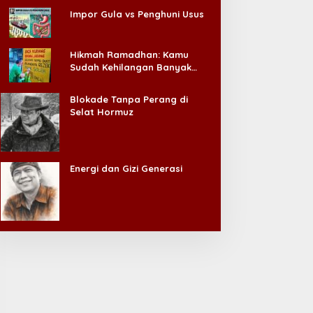
Impor Gula vs Penghuni Usus
Hikmah Ramadhan: Kamu
Sudah Kehilangan Banyak
Hal, Jangan Sampai
Kehilangan Diri Sendiri!
Blokade Tanpa Perang di
Selat Hormuz
Energi dan Gizi Generasi