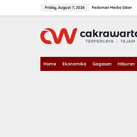
S
k
Friday, August 7, 2026
Pedoman Media Siber
i
p
t
o
c
o
n
t
e
n
Home
Ekonomika
Gagasan
Hiburan
t