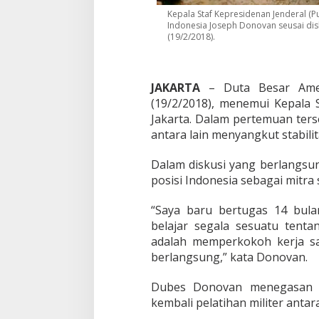
Kepala Staf Kepresidenan Jenderal (
Indonesia Joseph Donovan seusai disk
(19/2/2018).
JAKARTA
– Duta Besar Amer
(19/2/2018), menemui Kepala 
Jakarta. Dalam pertemuan ters
antara lain menyangkut stabili
Dalam diskusi yang berlangs
posisi Indonesia sebagai mitra s
“Saya baru bertugas 14 bula
belajar segala sesuatu tenta
adalah memperkokoh kerja s
berlangsung,” kata Donovan.
Dubes Donovan menegasan t
kembali pelatihan militer anta