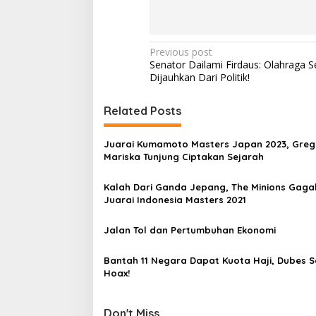
P
Previous post
Senator Dailami Firdaus: Olahraga S
o
Dijauhkan Dari Politik!
s
t
Related Posts
n
Juarai Kumamoto Masters Japan 2023, Greg
a
Mariska Tunjung Ciptakan Sejarah
v
Kalah Dari Ganda Jepang, The Minions Gaga
i
Juarai Indonesia Masters 2021
g
a
Jalan Tol dan Pertumbuhan Ekonomi
t
Bantah 11 Negara Dapat Kuota Haji, Dubes S
i
Hoax!
o
n
Don't Miss