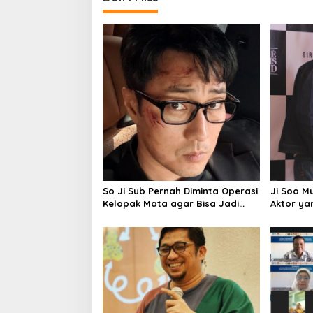
So Ji Sub Pernah Diminta Operasi
Ji Soo Mu
Kelopak Mata agar Bisa Jadi
Aktor yan
Aktor, Kini Justru Jadi Ikonnya
Disambut