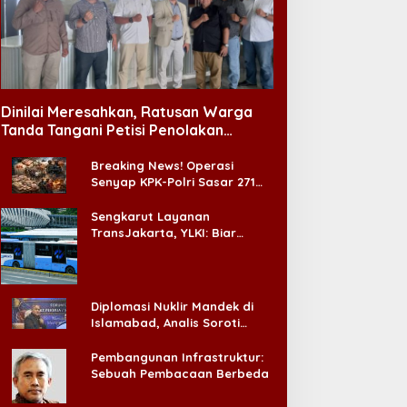
Dinilai Meresahkan, Ratusan Warga
Tanda Tangani Petisi Penolakan
Tempat Hiburan Malam di CitraLand
Breaking News! Operasi
Senyap KPK-Polri Sasar 271
Pabrik di Madura dan Akan
Ada ‘Badai Pemeriksaan’
Sengkarut Layanan
TransJakarta, YLKI: Biar
Cepat, Adakan Forum Dialog
Konsumen!
Diplomasi Nuklir Mandek di
Islamabad, Analis Soroti
Standar Ganda Washington
Pembangunan Infrastruktur:
Sebuah Pembacaan Berbeda