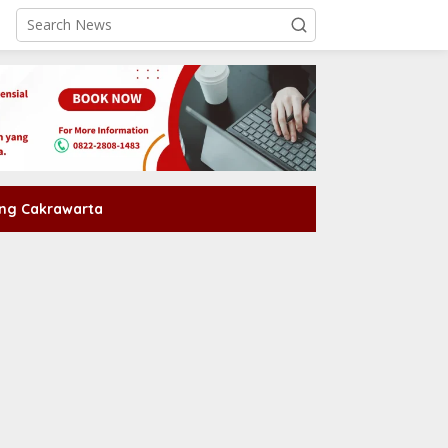
ng Cakrawarta