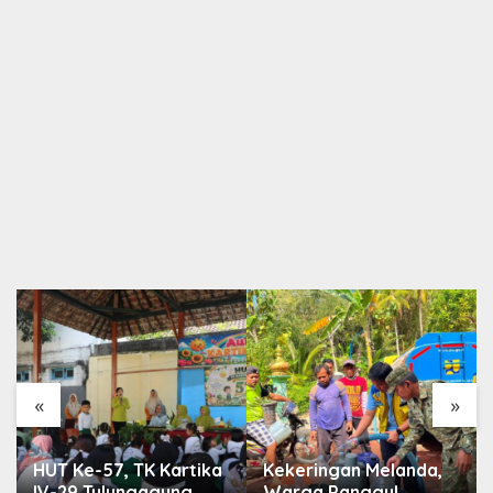
«
»
HUT Ke-57, TK Kartika
Kekeringan Melanda,
IV-29 Tulungagung
Warga Panggul