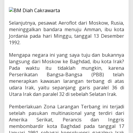
n
T
u
g
a
Selanjutnya, pesawat Aeroflot dari Moskow, Rusia,
s
meninggalkan bandara menuju Amman, ibu kota
J
Jordania pada hari Minggu, tanggal 13 Desember
u
1992.
r
n
a
Mengapa negara ini yang saya tuju dan bukannya
l
langsung dari Moskow ke Baghdad, ibu kota Irak?
i
Pada waktu itu tidaklah mungkin, karena
s
Perserikatan Bangsa-Bangsa (PBB) telah
t
i
menerapkan kawasan larangan terbang di atas
k
udara Irak, yaitu sepanjang garis paralel 36 di
k
Utara Irak dan paralel 32 di sebelah Selatan Irak.
e
R
Pemberlakuan Zona Larangan Terbang ini terjadi
u
s
setelah pasukan multinasional yang terdiri dari
i
Amerika Serikat, Perancis dan Inggris
a
membombardir kota Baghdad pada tanggal 17
d
Januari 1991 sebagai konsekuensi gagalnya Irak