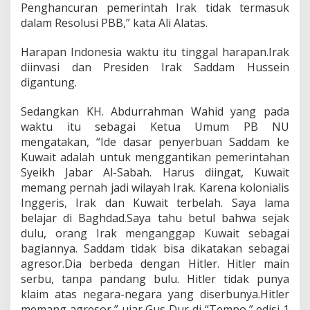
Penghancuran pemerintah Irak tidak termasuk
dalam Resolusi PBB,” kata Ali Alatas.
Harapan Indonesia waktu itu tinggal harapan.Irak
diinvasi dan Presiden Irak Saddam Hussein
digantung.
Sedangkan KH. Abdurrahman Wahid yang pada
waktu itu sebagai Ketua Umum PB NU
mengatakan, “Ide dasar penyerbuan Saddam ke
Kuwait adalah untuk menggantikan pemerintahan
Syeikh Jabar Al-Sabah. Harus diingat, Kuwait
memang pernah jadi wilayah Irak. Karena kolonialis
Inggeris, Irak dan Kuwait terbelah. Saya lama
belajar di Baghdad.Saya tahu betul bahwa sejak
dulu, orang Irak menganggap Kuwait sebagai
bagiannya. Saddam tidak bisa dikatakan sebagai
agresor.Dia berbeda dengan Hitler. Hitler main
serbu, tanpa pandang bulu. Hitler tidak punya
klaim atas negara-negara yang diserbunya.Hitler
memang agresor,” ujar Gus Dur di “Tempo,” edisi 1