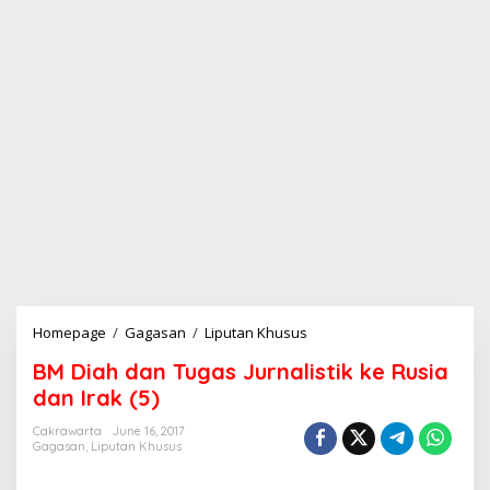
Homepage
/
Gagasan
/
Liputan Khusus
B
M
BM Diah dan Tugas Jurnalistik ke Rusia
D
i
dan Irak (5)
a
h
Cakrawarta
June 16, 2017
Gagasan
,
Liputan Khusus
d
a