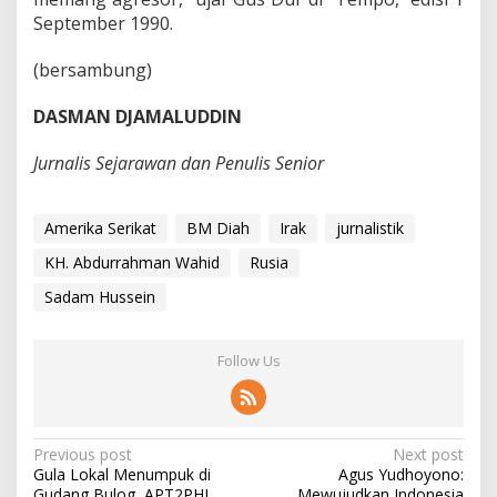
September 1990.
(bersambung)
DASMAN DJAMALUDDIN
Jurnalis Sejarawan dan Penulis Senior
Amerika Serikat
BM Diah
Irak
jurnalistik
KH. Abdurrahman Wahid
Rusia
Sadam Hussein
Follow Us
P
Previous post
Next post
Gula Lokal Menumpuk di
Agus Yudhoyono:
o
Gudang Bulog, APT2PHI
Mewujudkan Indonesia