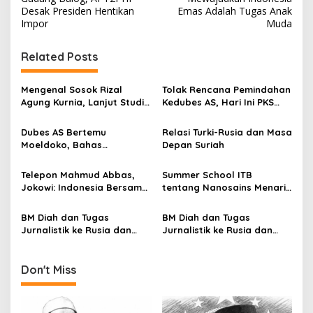
s
Desak Presiden Hentikan
Emas Adalah Tugas Anak
Impor
Muda
t
n
Related Posts
a
v
Mengenal Sosok Rizal
Tolak Rencana Pemindahan
Agung Kurnia, Lanjut Studi
Kedubes AS, Hari Ini PKS
i
Filologi Di Rusia Karena
Malang Raya Aksi Bela Al-
g
Kecintaannya Pada
Aqsha
Dubes AS Bertemu
Relasi Turki-Rusia dan Masa
Linguistik
Moeldoko, Bahas
Depan Suriah
a
Kerjasama Militer RI-AS
t
Telepon Mahmud Abbas,
Summer School ITB
i
Jokowi: Indonesia Bersama
tentang Nanosains Menarik
Perjuangan Rakyat
Minat Peserta dari Asia dan
o
Palestina
Eropa
BM Diah dan Tugas
BM Diah dan Tugas
n
Jurnalistik ke Rusia dan
Jurnalistik ke Rusia dan
Irak (13)
Irak (10)
Don't Miss