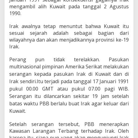
a
mengambil alih Kuwait pada tanggal 2 Agustus
n
I
1990.
r
a
Irak awalnya tetap menuntut bahwa Kuwait itu
k
sesuai sejarah adalah sebagai bagian dari
(
wilayahnya dan akan menjadikannya provinsi ke-19
5
)
Irak.
Perang pun tidak terelakkan. Pasukan
m
ultinasional pimpinan Amerika Serikat melakukan
serangan kepada pasukan Irak di Kuwait dan di
Irak sendiri.Itu terjadi pada tanggal 17 Januari 1991
pukul 00.00 GMT atau pukul 07.00 pagi WIB.
Serangan itu dilancarkan sekitar 19 jam setelah
batas waktu PBB berlalu buat Irak agar keluar dari
Kuwait.
Setelah serangan tersebut, PBB menerapkan
Kawasan Larangan Terbang terhadap Irak. Oleh
karena itu, siapa pun yang akan mengunjungi Irak