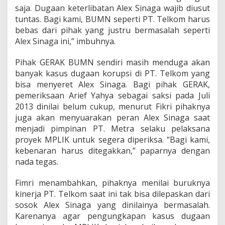
g
saja. Dugaan keterlibatan Alex Sinaga wajib diusut
a
tuntas. Bagi kami, BUMN seperti PT. Telkom harus
i
bebas dari pihak yang justru bermasalah seperti
D
Alex Sinaga ini,” imbuhnya.
i
r
u
Pihak GERAK BUMN sendiri masih menduga akan
t
banyak kasus dugaan korupsi di PT. Telkom yang
T
bisa menyeret Alex Sinaga. Bagi pihak GERAK,
e
pemeriksaan Arief Yahya sebagai saksi pada Juli
l
k
2013 dinilai belum cukup, menurut Fikri pihaknya
o
juga akan menyuarakan peran Alex Sinaga saat
m
menjadi pimpinan PT. Metra selaku pelaksana
proyek MPLIK untuk segera diperiksa. “Bagi kami,
kebenaran harus ditegakkan,” paparnya dengan
nada tegas.
Fimri menambahkan, pihaknya menilai buruknya
kinerja PT. Telkom saat ini tak bisa dilepaskan dari
sosok Alex Sinaga yang dinilainya bermasalah.
Karenanya agar pengungkapan kasus dugaan