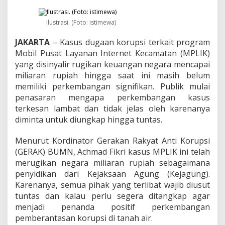
i
b
a
Ilustrasi. (Foto: istimewa)
t
K
JAKARTA
– Kasus dugaan korupsi terkait program
a
Mobil Pusat Layanan Internet Kecamatan (MPLIK)
s
yang disinyalir rugikan keuangan negara mencapai
u
miliaran rupiah hingga saat ini masih belum
s
D
memiliki perkembangan signifikan. Publik mulai
u
penasaran mengapa perkembangan kasus
g
terkesan lambat dan tidak jelas oleh karenanya
a
diminta untuk diungkap hingga tuntas.
a
n
K
Menurut Kordinator Gerakan Rakyat Anti Korupsi
o
(GERAK) BUMN, Achmad Fikri kasus MPLIK ini telah
r
merugikan negara miliaran rupiah sebagaimana
u
penyidikan dari Kejaksaan Agung (Kejagung).
p
s
Karenanya, semua pihak yang terlibat wajib diusut
i
tuntas dan kalau perlu segera ditangkap agar
,
menjadi penanda positif perkembangan
A
pemberantasan korupsi di tanah air.
l