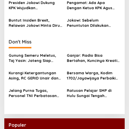
t
Serahkan Tambahan Bukti
Presiden Jokowi Dukung
Pengamat: Ada Apa
i
KPK Wujudkan
Dengan Ketua KPK Agus
Pemerintahan Bersih
Raharjo?
o
Buntut Insiden Brexit,
Jokowi: Sebelum
n
Relawan Jokowi Minta Dirut
Penuntutan Dilakukan
WK Dicopot
Jangan Ekspose Kasus
Pejabat Daerah Ke Media
Don't Miss
Gunung Semeru Meletus,
Ganjar: Radio Bisa
Taj Yasin: Jateng Siap
Bertahan, Kuncinya Kreatif
Bantu Jatim!
dan Inovatif!
Kurangi Ketergantungan
Bersama Warga, Kodim
Asing, RC GERID Unair dan
1702/Jayawijaya Perbaiki
Laboratorium Hepatika
Jembatan Sahayu Yalimo
NTB Kerjasama
Pasca Dirusak
Jelang Purna Tugas,
Ratusan Pelajar SMP di
Kembangkan Rapid Test
Personel TNI Perbatasan
Hulu Sungai Tengah
Mandiri
RI-Timor Leste Jalani Swab
Mendapat Vaksin Sinovac
Antigen
Populer