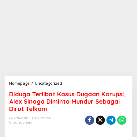
Homepage
/
Uncategorized
D
i
Diduga Terlibat Kasus Dugaan Korupsi,
d
u
Alex Sinaga Diminta Mundur Sebagai
g
Dirut Telkom
a
T
Cakrawarta
April 20, 2016
e
Uncategorized
r
l