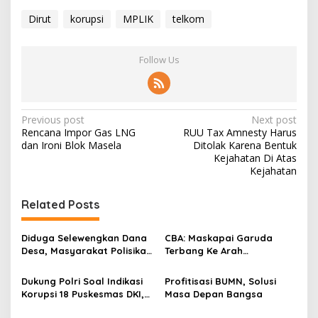
Dirut
korupsi
MPLIK
telkom
Follow Us
P
Previous post
Next post
Rencana Impor Gas LNG
RUU Tax Amnesty Harus
o
dan Ironi Blok Masela
Ditolak Karena Bentuk
s
Kejahatan Di Atas
Kejahatan
t
n
Related Posts
a
v
Diduga Selewengkan Dana
CBA: Maskapai Garuda
Desa, Masyarakat Polisikan
Terbang Ke Arah
i
Kepala Desa
Kebangkrutan
g
Dukung Polri Soal Indikasi
Profitisasi BUMN, Solusi
Korupsi 18 Puskesmas DKI,
Masa Depan Bangsa
a
Rekan Indonesia Akan