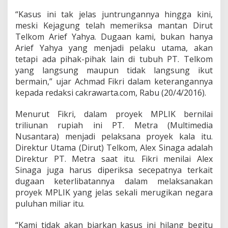
e
x
“Kasus ini tak jelas juntrungannya hingga kini,
S
meski Kejagung telah memeriksa mantan Dirut
i
Telkom Arief Yahya. Dugaan kami, bukan hanya
n
Arief Yahya yang menjadi pelaku utama, akan
a
tetapi ada pihak-pihak lain di tubuh PT. Telkom
g
a
yang langsung maupun tidak langsung ikut
D
bermain,” ujar Achmad Fikri dalam keterangannya
i
kepada redaksi cakrawarta.com, Rabu (20/4/2016).
m
i
Menurut Fikri, dalam proyek MPLIK bernilai
n
t
triliunan rupiah ini PT. Metra (Multimedia
a
Nusantara) menjadi pelaksana proyek kala itu.
M
Direktur Utama (Dirut) Telkom, Alex Sinaga adalah
u
Direktur PT. Metra saat itu. Fikri menilai Alex
n
d
Sinaga juga harus diperiksa secepatnya terkait
u
dugaan keterlibatannya dalam melaksanakan
r
proyek MPLIK yang jelas sekali merugikan negara
S
puluhan miliar itu.
e
b
a
“Kami tidak akan biarkan kasus ini hilang begitu