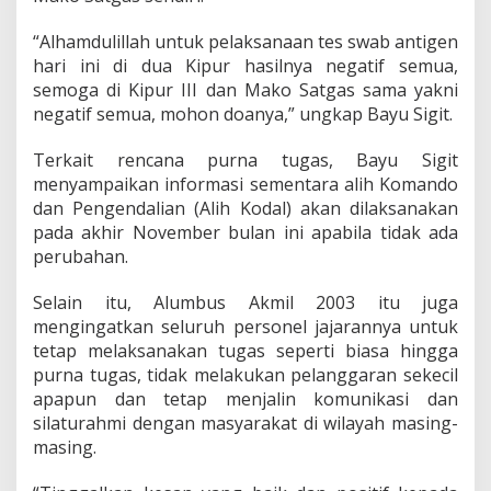
w
a
“Alhamdulillah untuk pelaksanaan tes swab antigen
b
hari ini di dua Kipur hasilnya negatif semua,
A
n
semoga di Kipur III dan Mako Satgas sama yakni
t
negatif semua, mohon doanya,” ungkap Bayu Sigit.
i
g
Terkait rencana purna tugas, Bayu Sigit
e
menyampaikan informasi sementara alih Komando
n
dan Pengendalian (Alih Kodal) akan dilaksanakan
pada akhir November bulan ini apabila tidak ada
perubahan.
Selain itu, Alumbus Akmil 2003 itu juga
mengingatkan seluruh personel jajarannya untuk
tetap melaksanakan tugas seperti biasa hingga
purna tugas, tidak melakukan pelanggaran sekecil
apapun dan tetap menjalin komunikasi dan
silaturahmi dengan masyarakat di wilayah masing-
masing.