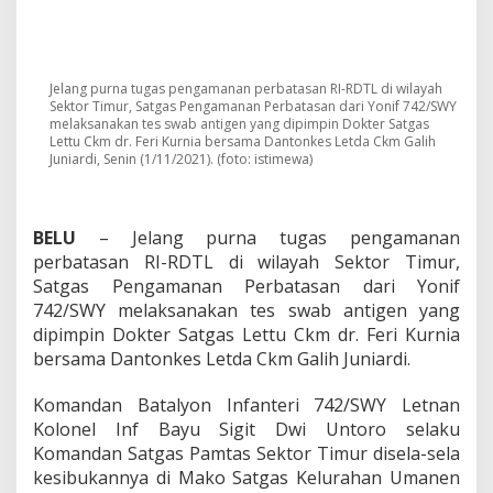
r
n
a
T
u
Jelang purna tugas pengamanan perbatasan RI-RDTL di wilayah
g
Sektor Timur, Satgas Pengamanan Perbatasan dari Yonif 742/SWY
a
melaksanakan tes swab antigen yang dipimpin Dokter Satgas
s
Lettu Ckm dr. Feri Kurnia bersama Dantonkes Letda Ckm Galih
,
Juniardi, Senin (1/11/2021). (foto: istimewa)
P
e
r
BELU
– Jelang purna tugas pengamanan
s
o
perbatasan RI-RDTL di wilayah Sektor Timur,
n
Satgas Pengamanan Perbatasan dari Yonif
e
742/SWY melaksanakan tes swab antigen yang
l
dipimpin Dokter Satgas Lettu Ckm dr. Feri Kurnia
T
bersama Dantonkes Letda Ckm Galih Juniardi.
N
I
P
Komandan Batalyon Infanteri 742/SWY Letnan
e
Kolonel Inf Bayu Sigit Dwi Untoro selaku
r
Komandan Satgas Pamtas Sektor Timur disela-sela
b
kesibukannya di Mako Satgas Kelurahan Umanen
a