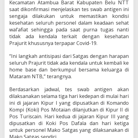
t
Kecamatan Atambua Barat Kabupaten Belu NTT
a
saat dikonfirmasi menjelaskan tes swab antigen ini
s
sengaja dilakukan untuk memastikan kondisi
a
kesehatan seluruh personel dalam keadaan sehat
n
R
wal’afiat sehingga pada saat purna tugas nanti
I
tidak ada kendala terkait dengan kesehatan
-
Prajurit khususnya terpapar Covid-19.
T
i
“Ini langkah antisipasi dari Satgas dengan harapan
m
o
seluruh Prajurit tidak ada kendala untuk kembali ke
r
home base dan berkumpul bersama keluarga di
L
Mataram NTB,” terangnya.
e
s
Berdasarkan jadwal, tes swab antigen akan
t
e
dilaksanakan selama tiga hari kedepan di mulai hari
J
ini di jajaran Kipur I yang dipusatkan di Komando
a
Kompi (Koki) Pos Motaian dilanjutkan di Kipur II di
l
Pos Turiscain. Hari kedua di jajaran Kipur III yang
a
dipusatkan di Koki Pos Dafala dan hari ketiga
n
i
untuk personel Mako Satgas yang dilaksanakan di
S
Mako Satgas sendiri.