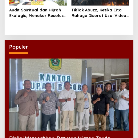
Audit Spiritual dan Hijrah
TikTok Abuzz, Ketika Cita
Ekologis, Menakar Resolusi
Rahayu Disorot Usai Video
Indonesia 2026
Klip “Niscaya Nirkala”
Dinilai Mencekam
Populer