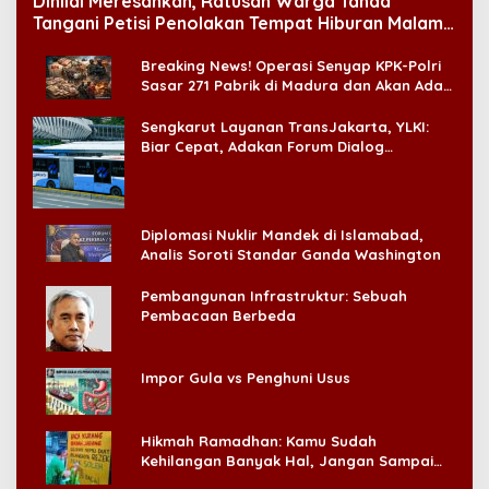
Dinilai Meresahkan, Ratusan Warga Tanda
Tangani Petisi Penolakan Tempat Hiburan Malam
di CitraLand
Breaking News! Operasi Senyap KPK-Polri
Sasar 271 Pabrik di Madura dan Akan Ada
‘Badai Pemeriksaan’
Sengkarut Layanan TransJakarta, YLKI:
Biar Cepat, Adakan Forum Dialog
Konsumen!
Diplomasi Nuklir Mandek di Islamabad,
Analis Soroti Standar Ganda Washington
Pembangunan Infrastruktur: Sebuah
Pembacaan Berbeda
Impor Gula vs Penghuni Usus
Hikmah Ramadhan: Kamu Sudah
Kehilangan Banyak Hal, Jangan Sampai
Kehilangan Diri Sendiri!