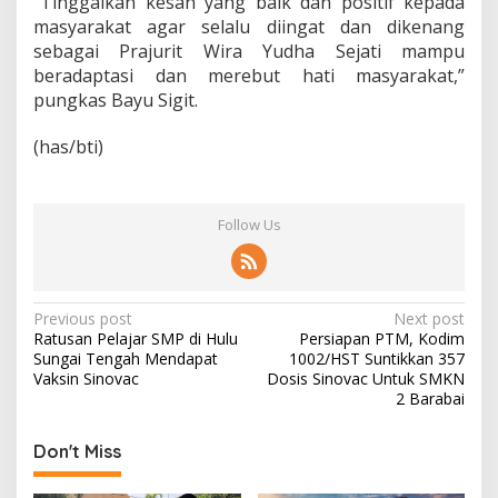
“Tinggalkan kesan yang baik dan positif kepada
masyarakat agar selalu diingat dan dikenang
sebagai Prajurit Wira Yudha Sejati mampu
beradaptasi dan merebut hati masyarakat,”
pungkas Bayu Sigit.
(has/bti)
Follow Us
P
Previous post
Next post
Ratusan Pelajar SMP di Hulu
Persiapan PTM, Kodim
o
Sungai Tengah Mendapat
1002/HST Suntikkan 357
s
Vaksin Sinovac
Dosis Sinovac Untuk SMKN
2 Barabai
t
n
Don't Miss
a