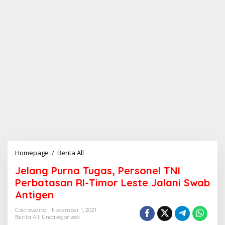
Homepage
/
Berita All
J
e
Jelang Purna Tugas, Personel TNI
l
a
Perbatasan RI-Timor Leste Jalani Swab
n
Antigen
g
P
Cakrawarta
November 1, 2021
u
Berita All
,
Uncategorized