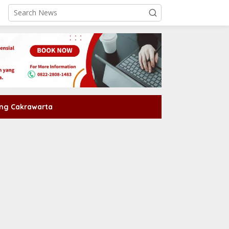
ng Cakrawarta