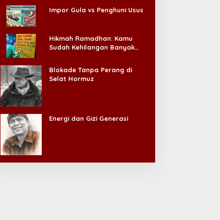
T Peduli dan Hisana
Prof Asrorun Ni’am
Impor Gula vs Penghuni Usus
alurkan 930 Paket
Dipercaya Pimpin Karteker
akanan bagi Korban
PWNU Jambi, Dinilai Simbol
ebakaran Tallo
Regenerasi Kepemimpinan
Hikmah Ramadhan: Kamu
NU
Sudah Kehilangan Banyak
Hal, Jangan Sampai
Kehilangan Diri Sendiri!
Blokade Tanpa Perang di
Selat Hormuz
Energi dan Gizi Generasi