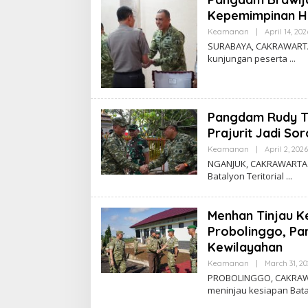
Kepemimpinan H
Keamanan
|
April 14, 202
SURABAYA, CAKRAWARTA.
kunjungan peserta
Pangdam Rudy Ti
Prajurit Jadi So
Keamanan
|
April 2, 2026
NGANJUK, CAKRAWARTA.c
Batalyon Teritorial
Menhan Tinjau K
Probolinggo, Pa
Kewilayahan
Keamanan
|
March 31, 2
PROBOLINGGO, CAKRAWAR
meninjau kesiapan Batal