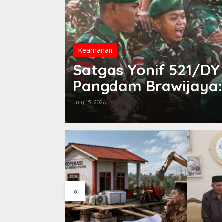
Keamanan
Satgas Yonif 521/DY
alaysia
Pangdam Brawijaya:
Aman
July 15, 2026
«