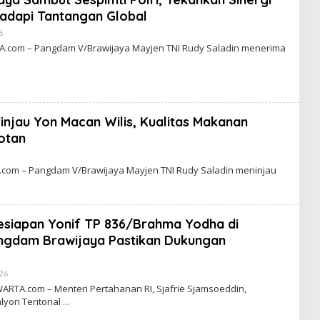
R
T
adapi Tantangan Global
A
6
B
Y
com – Pangdam V/Brawijaya Mayjen TNI Rudy Saladin menerima
C
A
K
R
A
W
A
njau Yon Macan Wilis, Kualitas Makanan
R
T
rotan
A
B
Y
om – Pangdam V/Brawijaya Mayjen TNI Rudy Saladin meninjau
C
A
K
R
A
esiapan Yonif TP 836/Brahma Yodha di
W
A
ngdam Brawijaya Pastikan Dukungan
R
T
A
026
B
Y
TA.com – Menteri Pertahanan RI, Sjafrie Sjamsoeddin,
C
yon Teritorial
A
K