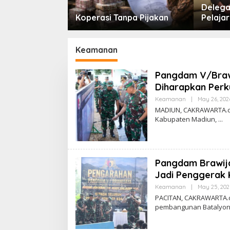
n Ni’am
Delega
impin Karteker
Koperasi Tanpa Pijakan
Pelajar
Dinilai Simbol
Al-Akb
 Kepemimpinan
Keamanan
Pangdam V/Brawi
Diharapkan Per
Keamanan
|
May 26, 202
MADIUN, CAKRAWARTA.co
Kabupaten Madiun,
Pangdam Brawijay
Jadi Penggerak
Keamanan
|
May 25, 202
PACITAN, CAKRAWARTA.c
pembangunan Batalyo