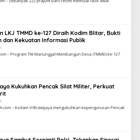
 – Sebanyak 222 prajurit baru resmi memulai fase awal
C
A
K
R
A
W
A
 LKJ TMMD ke-127 Diraih Kodim Blitar, Bukti
R
T
 dan Kekuatan Informasi Publik
A
6
B
Y
om – Program TNI Manunggal Membangun Desa (TMMD) ke-127
C
A
K
R
A
W
A
ya Kukuhkan Pencak Silat Militer, Perkuat
R
T
rit
A
26
B
Y
.com – Kodam V/Brawijaya mengukuhkan kepengurusan Pencak
C
A
K
R
A
W
A
ya Sambut Sespimti Polri, Tekankan Sinergi