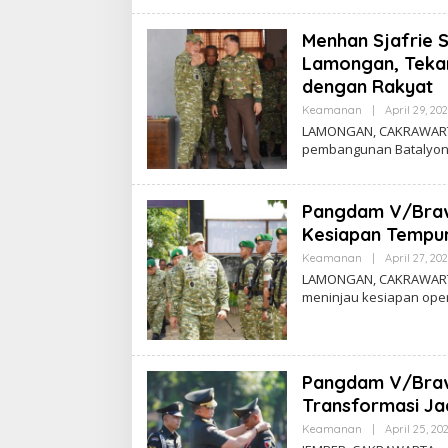
Menhan Sjafrie 
Lamongan, Tekan
dengan Rakyat
Keamanan
|
April 29, 20
LAMONGAN, CAKRAWARTA.
pembangunan Batalyon 
Pangdam V/Braw
Kesiapan Tempu
Keamanan
|
April 27, 20
LAMONGAN, CAKRAWARTA.
meninjau kesiapan ope
Pangdam V/Brawi
Transformasi Ja
Keamanan
|
April 25, 20