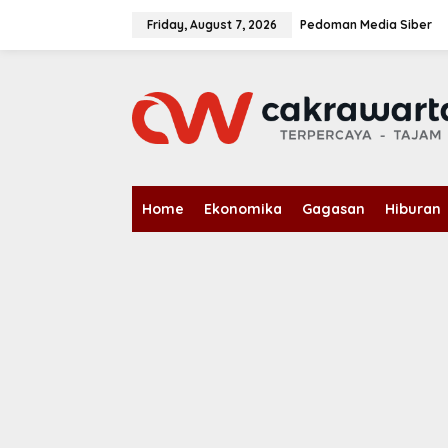
S
k
Friday, August 7, 2026
Pedoman Media Siber
i
p
t
o
c
o
n
t
e
n
Home
Ekonomika
Gagasan
Hiburan
t