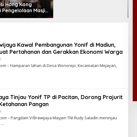
si Hong Kong
D
i Pengelolaan Masjid
S
ar Surabaya
M
K
jaya Kawal Pembangunan Yonif di Madiun,
kuat Pertahanan dan Gerakkan Ekonomi Warga
6
B
Y
m – Hamparan lahan di Desa Wonorejo, Kecamatan Mejayan,
C
A
K
R
A
W
A
a Tinjau Yonif TP di Pacitan, Dorong Prajurit
R
T
 Ketahanan Pangan
A
6
B
Y
om – Pangdam V/Brawijaya Mayjen TNI Rudy Saladin meninjau
C
n
A
K
R