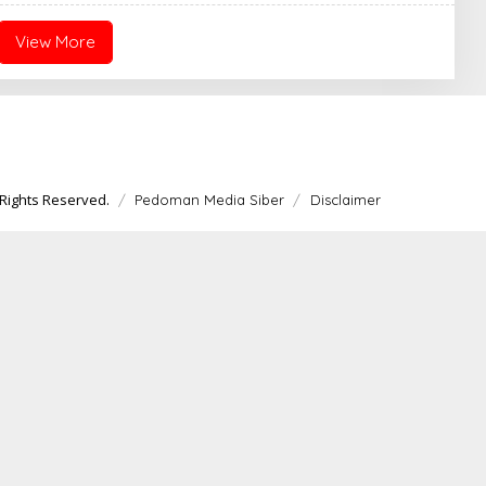
R
A
W
View More
A
R
T
A
Rights Reserved.
Pedoman Media Siber
Disclaimer