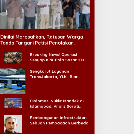
Keamanan
Dinilai Meresahkan, Ratusan Warga
Menhan Ingatkan Prajurit Jauh
Tanda Tangani Petisi Penolakan
Tempat Hiburan Malam di CitraLand
Judi Online saat Kunjungi Yoni
Breaking News! Operasi
ilis
Senyap KPK-Polri Sasar 271
ly 10, 2026
Pabrik di Madura dan Akan
Ada ‘Badai Pemeriksaan’
Sengkarut Layanan
TransJakarta, YLKI: Biar
Cepat, Adakan Forum Dialog
Konsumen!
Diplomasi Nuklir Mandek di
Islamabad, Analis Soroti
Standar Ganda Washington
Pembangunan Infrastruktur:
Sebuah Pembacaan Berbeda