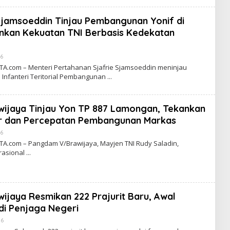
A
W
A
Sjamsoeddin Tinjau Pembangunan Yonif di
R
T
kan Kekuatan TNI Berbasis Kedekatan
A
26
B
Y
com – Menteri Pertahanan Sjafrie Sjamsoeddin meninjau
C
Infanteri Teritorial Pembangunan
A
K
R
A
ijaya Tinjau Yon TP 887 Lamongan, Tekankan
W
A
r dan Percepatan Pembangunan Markas
R
T
26
B
A
Y
com – Pangdam V/Brawijaya, Mayjen TNI Rudy Saladin,
C
rasional
A
K
R
A
W
A
jaya Resmikan 222 Prajurit Baru, Awal
R
T
di Penjaga Negeri
A
26
B
Y