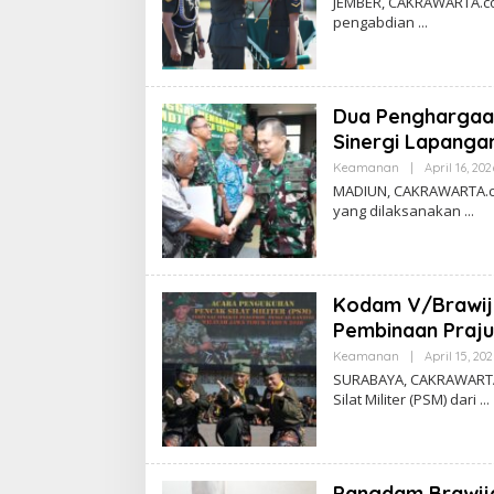
JEMBER, CAKRAWARTA.com
pengabdian
Dua Penghargaan
Sinergi Lapangan
Keamanan
|
April 16, 202
MADIUN, CAKRAWARTA.c
yang dilaksanakan
Kodam V/Brawija
Pembinaan Praju
Keamanan
|
April 15, 20
SURABAYA, CAKRAWARTA
Silat Militer (PSM) dari
Pangdam Brawija