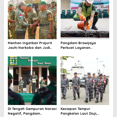
Menhan Ingatkan Prajurit
Pangdam Brawijaya
Jauhi Narkoba dan Judi
Perkuat Layanan
Online saat Kunjungi Yonif
Kesehatan, Ketahanan
TP 933/Macan Wilis
Pangan, hingga Satuan
Baru di Malang
Di Tengah Gempuran Narasi
Kesiapan Tempur
Negatif, Pangdam
Pangkalan Laut Diuji,