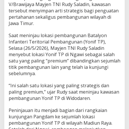
a
V/Brawijaya Mayjen TNI
Rudy Saladin
, kawasan
l
tersebut menyimpan arti strategis bagi penguatan
i
n
pertahanan sekaligus pembangunan wilayah di
g
Jawa Timur.
S
t
Saat meninjau lokasi pembangunan Batalyon
r
Infanteri Teritorial Pembangunan (Yonif TP),
a
t
Selasa (26/5/2026), Mayjen TNI Rudy Saladin
e
menyebut lokasi Yonif TP di Ngawi sebagai salah
g
satu yang paling “premium” dibandingkan sejumlah
i
titik pembangunan lain yang telah ia kunjungi
s
sebelumnya.
,
P
r
“Ini salah satu lokasi yang paling strategis dan
a
paling premium,” ujar Rudy saat meninjau kawasan
j
pembangunan Yonif TP di Widodaren.
u
r
i
Peninjauan itu menjadi bagian dari rangkaian
t
kunjungan Pangdam ke sejumlah lokasi
M
pembangunan Yonif TP di wilayah Madiun Raya.
u