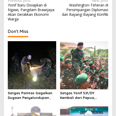
P
Previous post
Next post
Yonif Baru Disiapkan di
Washington-Teheran di
o
Ngawi, Pangdam Brawijaya:
Persimpangan Diplomasi
s
Akan Gerakkan Ekonomi
dan Bayang-Bayang Konflik
Warga
t
n
Don't Miss
a
v
i
g
a
t
i
o
Satgas Pamtas Gagalkan
Satgas Yonif 521/DY
n
Dugaan Penyelundupan
Kembali dari Papua,
200 Burung Kacer dari
Pangdam Brawijaya: Kalian
Malaysia
Hadirkan Rasa Aman