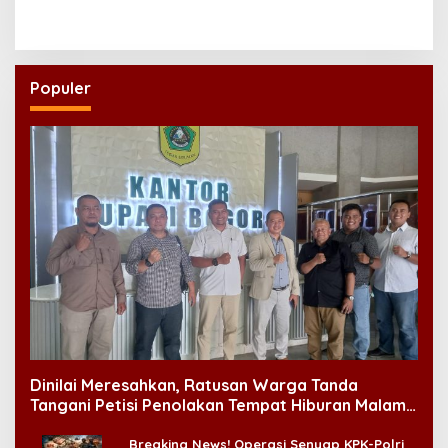
Brawijaya Minta Prajurit
Kodaeral XIV Sorong Gelar
Menjawab dengan Karya
Glagaspur P1-P2
dan Pengabdian
Populer
Dinilai Meresahkan, Ratusan Warga Tanda
Tangani Petisi Penolakan Tempat Hiburan Malam
di CitraLand
Breaking News! Operasi Senyap KPK-Polri