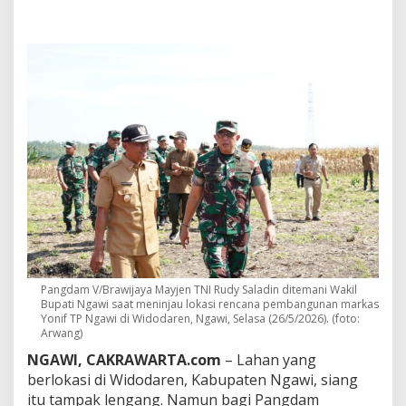
u
d
y
:
L
o
k
a
s
i
Y
o
n
i
f
T
P
d
Pangdam V/Brawijaya Mayjen TNI Rudy Saladin ditemani Wakil
i
Bupati Ngawi saat meninjau lokasi rencana pembangunan markas
N
Yonif TP Ngawi di Widodaren, Ngawi, Selasa (26/5/2026). (foto:
g
Arwang)
a
NGAWI, CAKRAWARTA.com
– Lahan yang
w
i
berlokasi di Widodaren, Kabupaten Ngawi, siang
P
itu tampak lengang. Namun bagi Pangdam