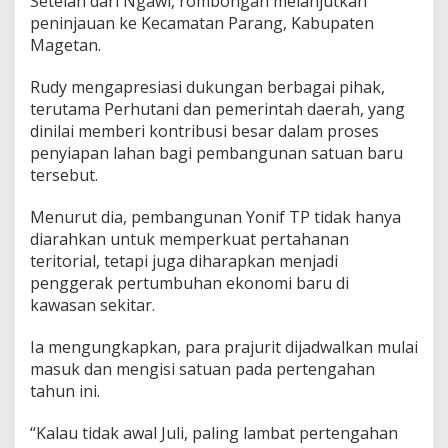
Setelah dari Ngawi, rombongan melanjutkan
l
peninjauan ke Kecamatan Parang, Kabupaten
a
i
Magetan.
M
a
Rudy mengapresiasi dukungan berbagai pihak,
s
terutama Perhutani dan pemerintah daerah, yang
u
dinilai memberi kontribusi besar dalam proses
k
J
penyiapan lahan bagi pembangunan satuan baru
u
tersebut.
l
i
Menurut dia, pembangunan Yonif TP tidak hanya
diarahkan untuk memperkuat pertahanan
teritorial, tetapi juga diharapkan menjadi
penggerak pertumbuhan ekonomi baru di
kawasan sekitar.
Ia mengungkapkan, para prajurit dijadwalkan mulai
masuk dan mengisi satuan pada pertengahan
tahun ini.
“Kalau tidak awal Juli, paling lambat pertengahan