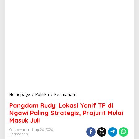
Homepage
/
Politika
/
Keamanan
P
a
Pangdam Rudy: Lokasi Yonif TP di
n
g
Ngawi Paling Strategis, Prajurit Mulai
d
Masuk Juli
a
m
Cakrawarta
May 26, 2026
R
Keamanan