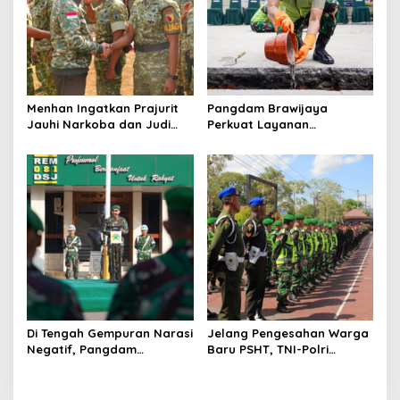
Menhan Ingatkan Prajurit
Pangdam Brawijaya
Jauhi Narkoba dan Judi
Perkuat Layanan
Online saat Kunjungi Yonif
Kesehatan, Ketahanan
TP 933/Macan Wilis
Pangan, hingga Satuan
Baru di Malang
Di Tengah Gempuran Narasi
Jelang Pengesahan Warga
Negatif, Pangdam
Baru PSHT, TNI-Polri
Brawijaya Minta Prajurit
Perketat Pengamanan di
Menjawab dengan Karya
Trenggalek
dan Pengabdian