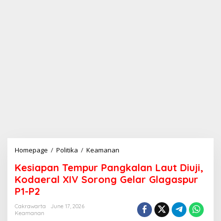
Homepage
/
Politika
/
Keamanan
K
e
Kesiapan Tempur Pangkalan Laut Diuji,
s
i
Kodaeral XIV Sorong Gelar Glagaspur
a
P1-P2
p
a
Cakrawarta
June 17, 2026
n
Keamanan