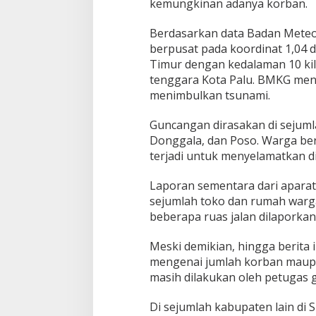
kemungkinan adanya korban.
m
l
Berdasarkan data Badan Meteor
a
h
berpusat pada koordinat 1,04 d
W
Timur dengan kedalaman 10 kilo
i
tenggara Kota Palu. BMKG men
l
menimbulkan tsunami.
a
y
a
Guncangan dirasakan di sejumla
h
Donggala, dan Poso. Warga b
terjadi untuk menyelamatkan di
Laporan sementara dari apara
sejumlah toko dan rumah warga d
beberapa ruas jalan dilapork
Meski demikian, hingga berita 
mengenai jumlah korban maupu
masih dilakukan oleh petugas 
Di sejumlah kabupaten lain di S