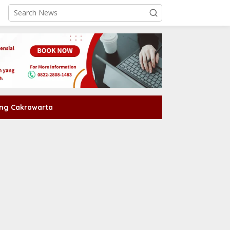
ng Cakrawarta