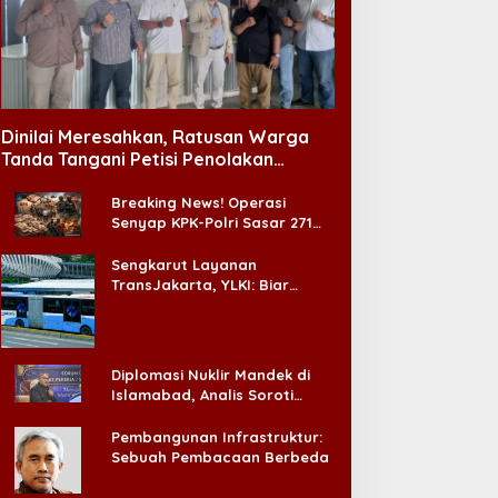
Dinilai Meresahkan, Ratusan Warga
Tanda Tangani Petisi Penolakan
Tempat Hiburan Malam di CitraLand
Breaking News! Operasi
Senyap KPK-Polri Sasar 271
Pabrik di Madura dan Akan
Ada ‘Badai Pemeriksaan’
Sengkarut Layanan
TransJakarta, YLKI: Biar
Cepat, Adakan Forum Dialog
Konsumen!
Diplomasi Nuklir Mandek di
Islamabad, Analis Soroti
Standar Ganda Washington
Pembangunan Infrastruktur:
Sebuah Pembacaan Berbeda