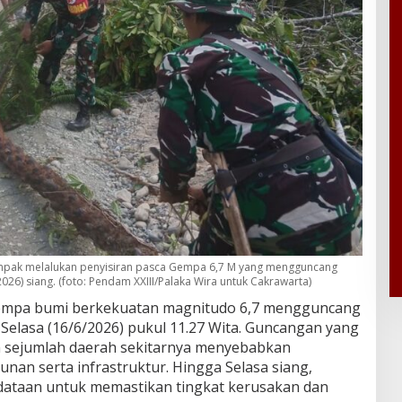
mpak melalukan penyisiran pasca Gempa 6,7 M yang mengguncang
2026) siang. (foto: Pendam XXIII/Palaka Wira untuk Cakrawarta)
mpa bumi berkekuatan magnitudo 6,7 mengguncang
Selasa (16/6/2026) pukul 11.27 Wita. Guncangan yang
an sejumlah daerah sekitarnya menyebabkan
nan serta infrastruktur. Hingga Selasa siang,
ataan untuk memastikan tingkat kerusakan dan