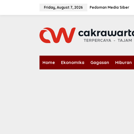
S
k
Friday, August 7, 2026
Pedoman Media Siber
i
p
t
o
c
o
n
t
e
n
Home
Ekonomika
Gagasan
Hiburan
t