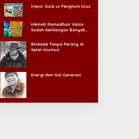
Impor Gula vs Penghuni Usus
Hikmah Ramadhan: Kamu
Sudah Kehilangan Banyak
Hal, Jangan Sampai
Kehilangan Diri Sendiri!
Blokade Tanpa Perang di
Selat Hormuz
Energi dan Gizi Generasi