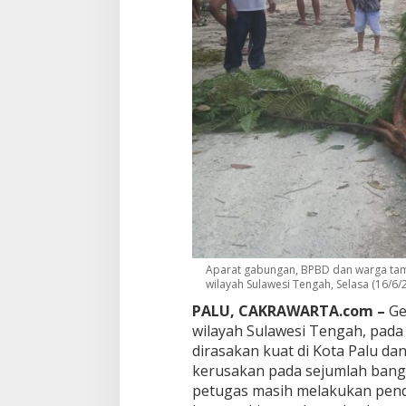
i
s
i
r
D
a
m
p
a
k
K
e
r
u
s
a
k
Aparat gabungan, BPBD dan warga ta
a
wilayah Sulawesi Tengah, Selasa (16/6/
n
PALU, CAKRAWARTA.com –
Ge
d
wilayah Sulawesi Tengah, pada 
i
dirasakan kuat di Kota Palu d
S
e
kerusakan pada sejumlah bangu
j
petugas masih melakukan pend
u