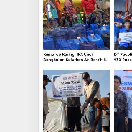
i
g
a
t
i
o
n
Kemarau Kering, IKA Unair
DT Pedul
Bangkalan Salurkan Air Bersih ke
930 Pake
Dua Desa
Kebakara