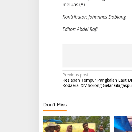
meluas.(*)
Kontributor: Johannes Doblang
Editor: Abdel Rafi
P
Previous post
Kesiapan Tempur Pangkalan Laut Diu
o
Kodaeral XIV Sorong Gelar Glagaspu
s
t
Don't Miss
n
a
v