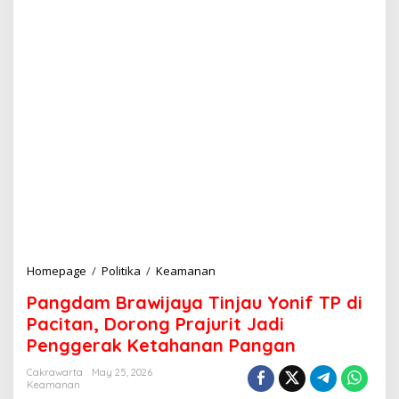
Homepage
/
Politika
/
Keamanan
P
a
Pangdam Brawijaya Tinjau Yonif TP di
n
g
Pacitan, Dorong Prajurit Jadi
d
Penggerak Ketahanan Pangan
a
m
Cakrawarta
May 25, 2026
B
Keamanan