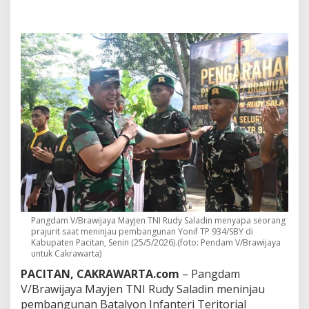
r
a
w
i
j
a
y
a
T
i
n
j
a
u
Y
o
n
i
Pangdam V/Brawijaya Mayjen TNI Rudy Saladin menyapa seorang
f
prajurit saat meninjau pembangunan Yonif TP 934/SBY di
T
Kabupaten
Pacitan
, Senin (25/5/2026).(foto: Pendam V/Brawijaya
P
untuk Cakrawarta)
d
PACITAN, CAKRAWARTA.com
– Pangdam
i
P
V/Brawijaya Mayjen TNI
Rudy Saladin
meninjau
a
pembangunan Batalyon Infanteri Teritorial