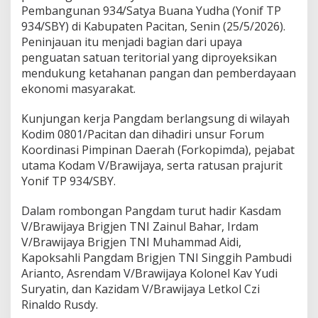
c
Pembangunan 934/Satya Buana Yudha (Yonif TP
i
934/SBY) di Kabupaten
Pacitan
, Senin (25/5/2026).
t
a
Peninjauan itu menjadi bagian dari upaya
n
penguatan satuan teritorial yang diproyeksikan
,
mendukung ketahanan pangan dan pemberdayaan
D
ekonomi masyarakat.
o
r
o
Kunjungan kerja Pangdam berlangsung di wilayah
n
Kodim 0801/Pacitan dan dihadiri unsur Forum
g
Koordinasi Pimpinan Daerah (Forkopimda), pejabat
P
utama Kodam V/Brawijaya, serta ratusan prajurit
r
Yonif TP 934/SBY.
a
j
u
Dalam rombongan Pangdam turut hadir Kasdam
r
V/Brawijaya Brigjen TNI Zainul Bahar, Irdam
i
V/Brawijaya Brigjen TNI Muhammad Aidi,
t
Kapoksahli Pangdam Brigjen TNI Singgih Pambudi
J
a
Arianto, Asrendam V/Brawijaya Kolonel Kav Yudi
d
Suryatin, dan Kazidam V/Brawijaya Letkol Czi
i
Rinaldo Rusdy.
P