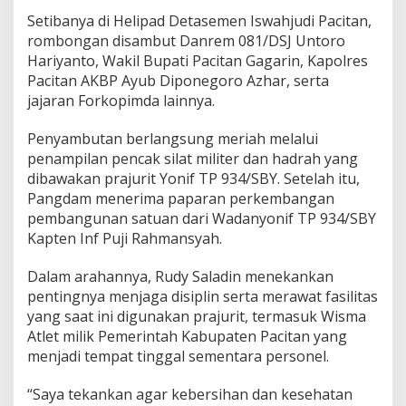
e
Setibanya di Helipad Detasemen Iswahjudi Pacitan,
n
g
rombongan disambut Danrem 081/DSJ
Untoro
g
Hariyanto
, Wakil Bupati Pacitan Gagarin, Kapolres
e
Pacitan AKBP Ayub Diponegoro Azhar, serta
r
jajaran Forkopimda lainnya.
a
k
K
Penyambutan berlangsung meriah melalui
e
penampilan pencak silat militer dan hadrah yang
t
dibawakan prajurit Yonif TP 934/SBY. Setelah itu,
a
Pangdam menerima paparan perkembangan
h
a
pembangunan satuan dari Wadanyonif TP 934/SBY
n
Kapten Inf Puji Rahmansyah.
a
n
Dalam arahannya, Rudy Saladin menekankan
P
pentingnya menjaga disiplin serta merawat fasilitas
a
n
yang saat ini digunakan prajurit, termasuk Wisma
g
Atlet milik Pemerintah Kabupaten Pacitan yang
a
menjadi tempat tinggal sementara personel.
n
“Saya tekankan agar kebersihan dan kesehatan