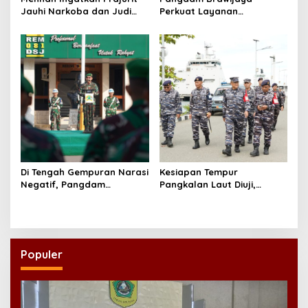
Jauhi Narkoba dan Judi
Perkuat Layanan
Online saat Kunjungi Yonif
Kesehatan, Ketahanan
TP 933/Macan Wilis
Pangan, hingga Satuan
Baru di Malang
Di Tengah Gempuran Narasi
Kesiapan Tempur
Negatif, Pangdam
Pangkalan Laut Diuji,
Brawijaya Minta Prajurit
Kodaeral XIV Sorong Gelar
Menjawab dengan Karya
Glagaspur P1-P2
dan Pengabdian
Populer