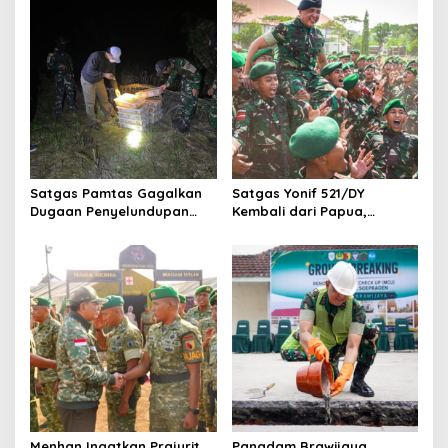
v
i
g
a
t
i
o
Satgas Pamtas Gagalkan
Satgas Yonif 521/DY
n
Dugaan Penyelundupan
Kembali dari Papua,
200 Burung Kacer dari
Pangdam Brawijaya: Kalian
Malaysia
Hadirkan Rasa Aman
Menhan Ingatkan Prajurit
Pangdam Brawijaya