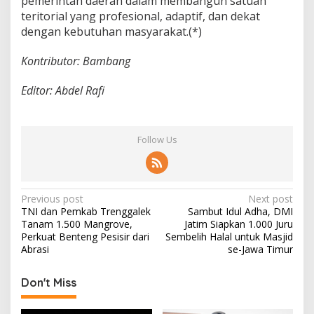
pemerintah daerah dalam membangun satuan
teritorial yang profesional, adaptif, dan dekat
dengan kebutuhan masyarakat.(*)
Kontributor: Bambang
Editor: Abdel Rafi
Follow Us
P
Previous post
Next post
TNI dan Pemkab Trenggalek
Sambut Idul Adha, DMI
o
Tanam 1.500 Mangrove,
Jatim Siapkan 1.000 Juru
s
Perkuat Benteng Pesisir dari
Sembelih Halal untuk Masjid
Abrasi
se-Jawa Timur
t
n
Don't Miss
a