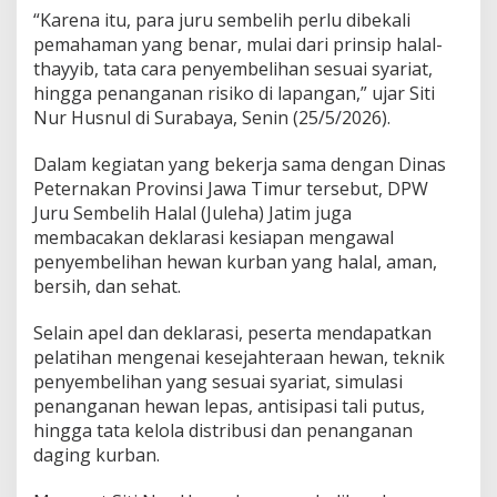
a
“Karena itu, para juru sembelih perlu dibekali
s
pemahaman yang benar, mulai dari prinsip halal-
j
i
thayyib, tata cara penyembelihan sesuai syariat,
d
hingga penanganan risiko di lapangan,” ujar Siti
s
Nur Husnul di Surabaya, Senin (25/5/2026).
e
-
Dalam kegiatan yang bekerja sama dengan Dinas
J
a
Peternakan Provinsi Jawa Timur tersebut, DPW
w
Juru Sembelih Halal (Juleha) Jatim juga
a
membacakan deklarasi kesiapan mengawal
T
penyembelihan hewan kurban yang halal, aman,
i
bersih, dan sehat.
m
u
r
Selain apel dan deklarasi, peserta mendapatkan
pelatihan mengenai kesejahteraan hewan, teknik
penyembelihan yang sesuai syariat, simulasi
penanganan hewan lepas, antisipasi tali putus,
hingga tata kelola distribusi dan penanganan
daging kurban.