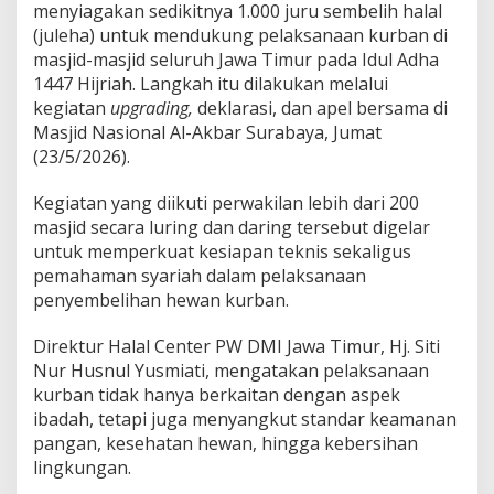
0
menyiagakan sedikitnya 1.000 juru sembelih halal
0
(juleha) untuk mendukung pelaksanaan kurban di
J
masjid-masjid seluruh Jawa Timur pada Idul Adha
u
1447 Hijriah. Langkah itu dilakukan melalui
r
u
kegiatan
upgrading,
deklarasi, dan apel bersama di
S
Masjid Nasional Al-Akbar Surabaya, Jumat
e
(23/5/2026).
m
b
Kegiatan yang diikuti perwakilan lebih dari 200
e
l
masjid secara luring dan daring tersebut digelar
i
untuk memperkuat kesiapan teknis sekaligus
h
pemahaman syariah dalam pelaksanaan
H
penyembelihan hewan kurban.
a
l
a
Direktur Halal Center PW DMI Jawa Timur, Hj. Siti
l
Nur Husnul Yusmiati, mengatakan pelaksanaan
u
kurban tidak hanya berkaitan dengan aspek
n
ibadah, tetapi juga menyangkut standar keamanan
t
u
pangan, kesehatan hewan, hingga kebersihan
k
lingkungan.
M