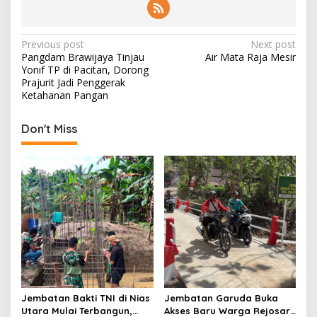
P
Previous post
Next post
Pangdam Brawijaya Tinjau
Air Mata Raja Mesir
o
Yonif TP di Pacitan, Dorong
s
Prajurit Jadi Penggerak
Ketahanan Pangan
t
n
Don't Miss
a
v
i
g
a
t
i
o
Jembatan Bakti TNI di Nias
Jembatan Garuda Buka
n
Utara Mulai Terbangun,
Akses Baru Warga Rejosari,