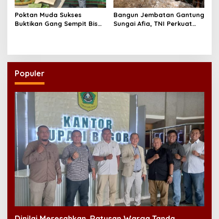
Poktan Muda Sukses
Bangun Jembatan Gantung
Buktikan Gang Sempit Bisa
Sungai Afia, TNI Perkuat
Menjadi Lumbung Pangan
Akses Ekonomi dan
Kota
Pendidikan Warga
Populer
Dinilai Meresahkan, Ratusan Warga Tanda