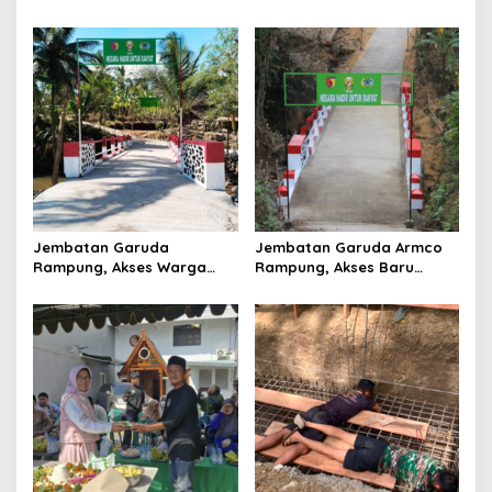
Akses Tiga Desa Segera
Sekolah hingga Distribusi
Pulih
Hasil Panen Kian Lancar
Jembatan Garuda
Jembatan Garuda Armco
Rampung, Akses Warga
Rampung, Akses Baru
dan Distribusi Hasil
Tegaren-Dermosari Siap
Pertanian Kian Lancar
Dongkrak Mobilitas dan
Ekonomi Warga