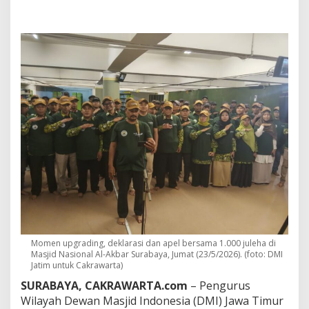
u
l
A
d
h
a
,
D
M
I
J
a
t
i
m
S
i
a
p
k
Momen upgrading, deklarasi dan apel bersama 1.000 juleha di
a
Masjid Nasional Al-Akbar Surabaya, Jumat (23/5/2026). (foto: DMI
n
Jatim untuk Cakrawarta)
1
SURABAYA, CAKRAWARTA.com
– Pengurus
.
0
Wilayah Dewan Masjid Indonesia (DMI) Jawa Timur