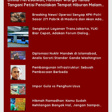
Tangani Petisi Penolakan Tempat Hiburan Malam
di CitraLand
Breaking News! Operasi Senyap KPK-Polri
Sasar 271 Pabrik di Madura dan Akan Ada
‘Badai Pemeriksaan’
Sengkarut Layanan TransJakarta, YLKI:
Biar Cepat, Adakan Forum Dialog
Konsumen!
Diplomasi Nuklir Mandek di Islamabad,
Analis Soroti Standar Ganda Washington
Pembangunan Infrastruktur: Sebuah
Pembacaan Berbeda
Impor Gula vs Penghuni Usus
Hikmah Ramadhan: Kamu Sudah
Kehilangan Banyak Hal, Jangan Sampai
Kehilangan Diri Sendiri!