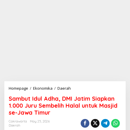
Homepage
/
Ekonomika
/
Daerah
S
a
Sambut Idul Adha, DMI Jatim Siapkan
m
b
1.000 Juru Sembelih Halal untuk Masjid
u
se-Jawa Timur
t
I
Cakrawarta
May 25, 2026
d
Daerah