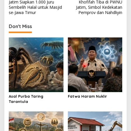
o
Jatim Siapkan 1.000 Juru
Khofifah Tiba di PWNU
s
Sembelih Halal untuk Masjid
Jatim, Simbol Kedekatan
se-Jawa Timur
Pemprov dan Nahdliyin
t
n
Don't Miss
a
v
i
g
a
t
i
o
Asal Purba Taring
Fatwa Haram Nuklir
n
Tarantula