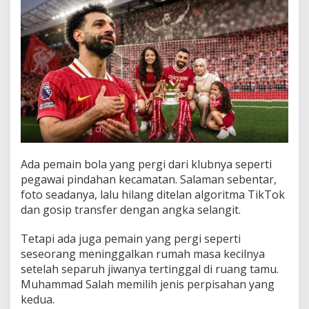
a
j
a
M
e
s
i
r
Ada pemain bola yang pergi dari klubnya seperti
pegawai pindahan kecamatan. Salaman sebentar,
foto seadanya, lalu hilang ditelan algoritma TikTok
dan gosip transfer dengan angka selangit.
Tetapi ada juga pemain yang pergi seperti
seseorang meninggalkan rumah masa kecilnya
setelah separuh jiwanya tertinggal di ruang tamu.
Muhammad Salah memilih jenis perpisahan yang
kedua.