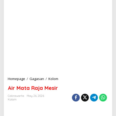
Homepage
/
Gagasan
/
Kolom
A
i
Air Mata Raja Mesir
r
M
Cakrawarta
May 26, 2026
a
Kolom
t
a
R