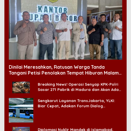
Dinilai Meresahkan, Ratusan Warga Tanda
Tangani Petisi Penolakan Tempat Hiburan Malam
di CitraLand
Breaking News! Operasi Senyap KPK-Polri
Sasar 271 Pabrik di Madura dan Akan Ada
‘Badai Pemeriksaan’
Sengkarut Layanan TransJakarta, YLKI:
Biar Cepat, Adakan Forum Dialog
Konsumen!
Diplomasi Nuklir Mandek di Islamabad,