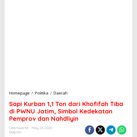
Homepage
/
Politika
/
Daerah
S
a
Sapi Kurban 1,1 Ton dari Khofifah Tiba
p
i
di PWNU Jatim, Simbol Kedekatan
K
Pemprov dan Nahdliyin
u
r
Cakrawarta
May 26, 2026
b
Daerah