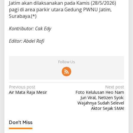
Jatim akan dilaksanakan pada Kamis (28/5/2026)
pagi di area parkir utara Gedung PWNU Jatim,
Surabaya.(*)
Kontributor: Cak Edy
Editor: Abdel Rafi
Follow Us
P
Previous post
Next post
Air Mata Raja Mesir
Foto Kelulusan Heo Nam
o
Jun Viral, Netizen Syok:
s
Wajahnya Sudah Selevel
Aktor Sejak SMA!
t
n
Don't Miss
a