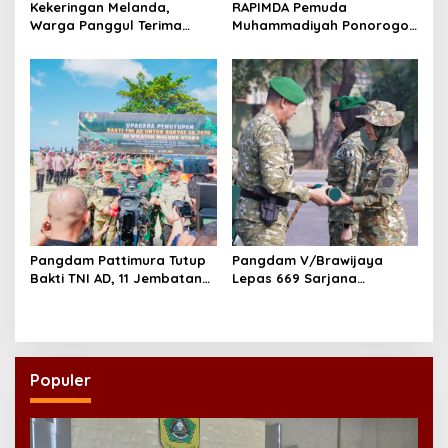
Kekeringan Melanda,
RAPIMDA Pemuda
Warga Panggul Terima
Muhammadiyah Ponorogo
8.000 Liter Air
Teguhkan Politik
Kebangsaan Berbasis
Integritas
Pangdam Pattimura Tutup
Pangdam V/Brawijaya
Bakti TNI AD, 11 Jembatan
Lepas 669 Sarjana
dan 58 Rumah Tuntas
Penggerak, Perkuat Desa
Dibangun
hingga Kampung Nelayan
Populer