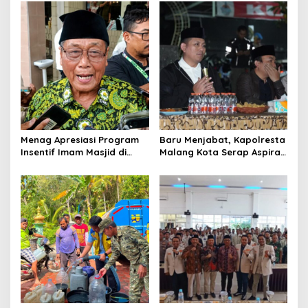
v
i
g
a
t
i
o
Menag Apresiasi Program
Baru Menjabat, Kapolresta
n
Insentif Imam Masjid di
Malang Kota Serap Aspirasi
Jatim, DMI Dorong Jadi
Warga Lewat Dialog
Model Nasional
Kamtibmas