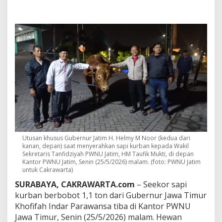
a
n
1
,
1
T
o
n
d
a
r
i
K
h
o
f
Utusan khusus Gubernur Jatim H. Helmy M Noor (kedua dari
i
kanan, depan) saat menyerahkan sapi kurban kepada Wakil
f
Sekretaris Tanfidziyah PWNU Jatim,
HM Taufik Mukti, di depan
a
Kantor PWNU Jatim, Senin (25/5/2026) malam. (foto: PWNU Jatim
h
untuk Cakrawarta)
T
SURABAYA, CAKRAWARTA.com
– Seekor sapi
i
kurban berbobot 1,1 ton dari Gubernur Jawa Timur
b
a
Khofifah Indar Parawansa
tiba di Kantor
PWNU
d
Jawa Timur
, Senin (25/5/2026) malam. Hewan