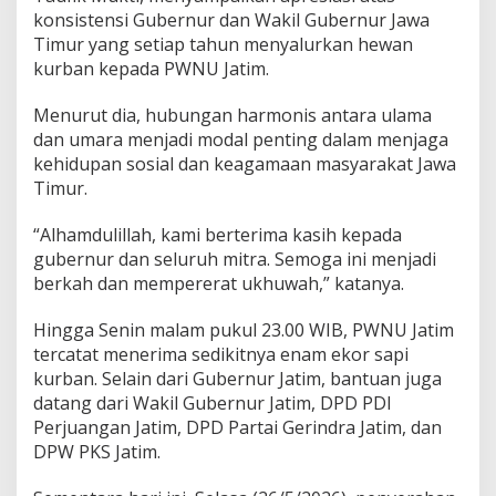
n
konsistensi Gubernur dan Wakil Gubernur Jawa
P
Timur yang setiap tahun menyalurkan hewan
e
m
kurban kepada PWNU Jatim.
p
r
Menurut dia, hubungan harmonis antara ulama
o
dan umara menjadi modal penting dalam menjaga
v
kehidupan sosial dan keagamaan masyarakat Jawa
d
a
Timur.
n
N
“Alhamdulillah, kami berterima kasih kepada
a
gubernur dan seluruh mitra. Semoga ini menjadi
h
berkah dan mempererat ukhuwah,” katanya.
d
l
i
Hingga Senin malam pukul 23.00 WIB, PWNU Jatim
y
tercatat menerima sedikitnya enam ekor sapi
i
kurban. Selain dari Gubernur Jatim, bantuan juga
n
datang dari Wakil Gubernur Jatim, DPD PDI
Perjuangan Jatim, DPD Partai Gerindra Jatim, dan
DPW PKS Jatim.