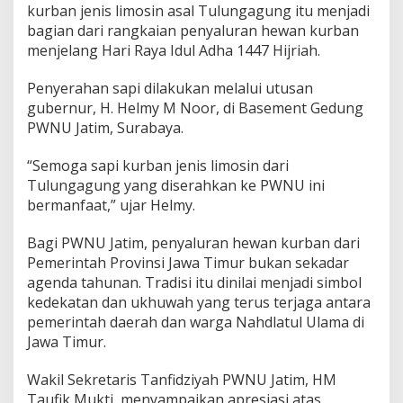
i
kurban jenis limosin asal Tulungagung itu menjadi
P
bagian dari rangkaian penyaluran hewan kurban
W
menjelang Hari Raya Idul Adha 1447 Hijriah.
N
U
J
Penyerahan sapi dilakukan melalui utusan
a
gubernur,
H. Helmy M Noor
, di Basement Gedung
t
PWNU Jatim, Surabaya.
i
m
,
“Semoga sapi kurban jenis limosin dari
S
Tulungagung yang diserahkan ke PWNU ini
i
bermanfaat,” ujar Helmy.
m
b
Bagi PWNU Jatim, penyaluran hewan kurban dari
o
l
Pemerintah Provinsi Jawa Timur bukan sekadar
K
agenda tahunan. Tradisi itu dinilai menjadi simbol
e
kedekatan dan ukhuwah yang terus terjaga antara
d
pemerintah daerah dan warga Nahdlatul Ulama di
e
Jawa Timur.
k
a
t
Wakil Sekretaris Tanfidziyah PWNU Jatim,
HM
a
Taufik Mukti
, menyampaikan apresiasi atas